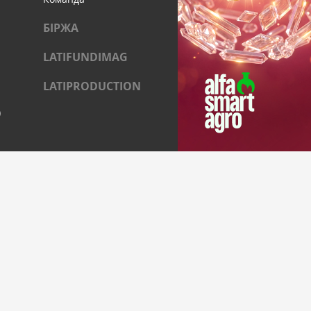
БІРЖА
LATIFUNDIMAG
LATIPRODUCTION
)
ОЦІАЛЬНИХ МЕРЕЖАХ
Муковоза