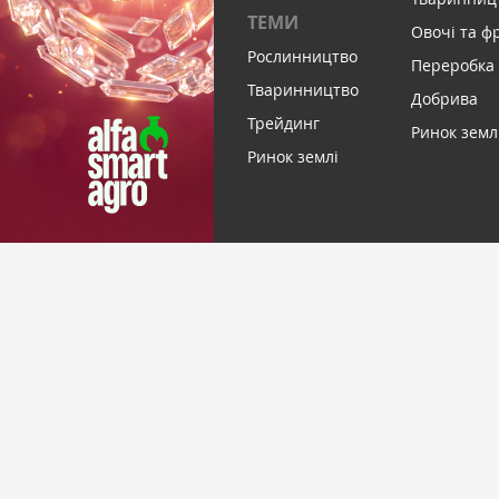
ТЕМИ
Овочі та ф
Рослинництво
Переробка
Тваринництво
Добрива
Трейдинг
Ринок земл
Ринок землі
ПІДПИСАТИСЬ НА НОВИНИ
© Latifundist Media, 2013