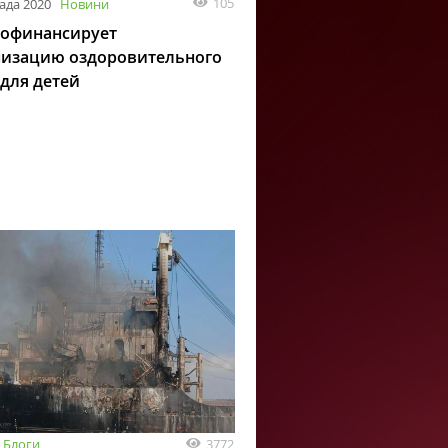
105
ада 2020
Новини
офинансирует
изацию оздоровительного
 для детей
3772
Блоги