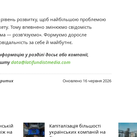
й рівень розвитку, щоб найбільшою проблемою
ету. Тому впевнено змінюємо свідомість
ма — розв'язуємо». Формуємо доросле
повідальність за себе й майбутнє.
формацію у розділі досьє або компанії,
пошту
data@latifundistmedia.com
дкритих
Оновлено
16 червня 2026
нській
Капіталізація більшості
ніж на
українських компаній на