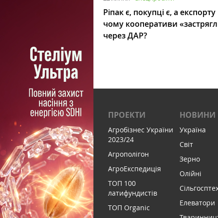
Ріпак є, покупці є, а експорту
чому кооперативи «застряг
через ДАР?
ПРОЕКТИ
НОВИНИ
Агробізнес України
Україна
2023/24
Світ
Агрополігон
Зерно
АгроЕкспедиція
Олійні
ТОП 100
Сільгоспте
латифундистів
Елеватори
ТОП Organic
Тваринниц