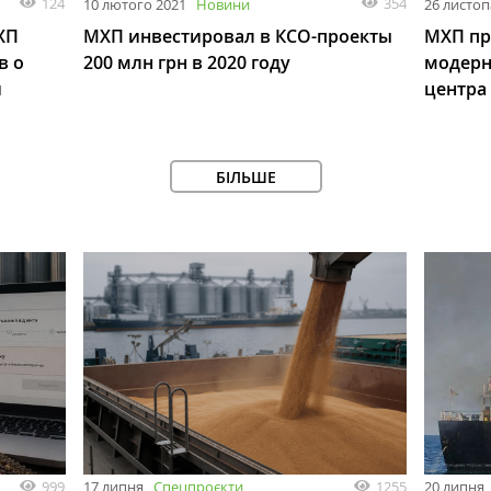
124
354
10 лютого 2021
Новини
26 листоп
ХП
МХП инвестировал в КСО-проекты
МХП пр
в о
200 млн грн в 2020 году
модерн
и
центра
БІЛЬШЕ
999
1255
17 липня
Спецпроєкти
20 липня