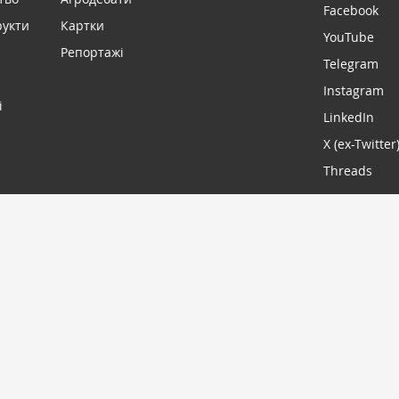
Facebook
рукти
Картки
YouTube
Репортажі
Telegram
Instagram
і
LinkedIn
X (ex-Twitter
Threads
МИ В С
ПІДПИСАТИСЬ
-2026. Всі права захищені
Дизайн сайту -
Cтудія Михайла 