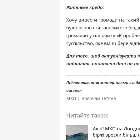
Життєве кредо:
Хочу вивести громади на таки
було освоєння завеликого бюдж
громадян у напрямку «Є пробле
суспільство, яке вміє і бере від
Для того, щоб актуалізувати ін
надішліть поновлені дані на 
Підготовлено за матеріалами з ві
джерел
|
МХП
Волочай Тетяна
Читайте також
Акції МХП на Лондо
біржі зросли більш 