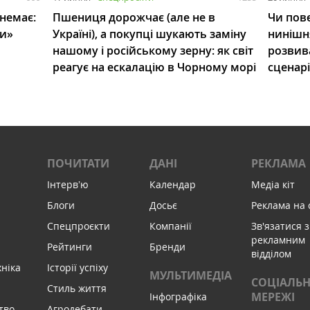
 немає:
Пшениця дорожчає (але не в
Чи пове
ли»
Україні), а покупці шукають заміну
нинішн
нашому і російському зерну: як світ
розвив
реагує на ескалацію в Чорному морі
сценар
ПОЧИТАТИ
ДАНІ
РЕКЛАМА
Інтервʼю
Календар
Медіа кіт
Блоги
Досьє
Реклама на 
Спецпроєкти
Компанії
Зв'язатися з
рекламним
Рейтинги
Бренди
відділом
хніка
Історії успіху
МУЛЬТИМЕДІА
СОЦІАЛЬН
Стиль життя
МЕРЕЖІ
Інфографіка
тво
Агродебати