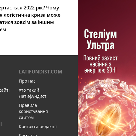
ртається 2022 рік? Чому
я логістична криза може
атися зовсім за іншим
ієм
LATIFUNDIST.COM
Про нас
сайті
Хто такий
Латифундист
Правила
користування
сайтом
І
Контакти редакції
Команда