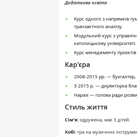
Додаткова освіта
Курс одного з напрямків гум
транзактного аналізу.
Модульний курс з управлі
католицькому університеті.
Курс менеджменту проєктів 
Кар'єра
2008-2015 рр. — бухгалтер
З 2015 р. — директорка бл
Наразі — голова ради розв
Стиль життя
Сім'я:
одружена, має 3 дітей.
Хобі:
гра на музичних інструме