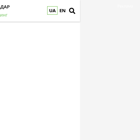
НДАР
Реклама
UA
EN
инг