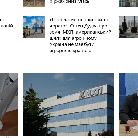
біржах знизилась
сті
«Я заплатив непристойно
мпаній
дорого». Євген Дудка про
,
землі МХП, американський
шлях для агро і чому
Україна не має бути
аграрною країною