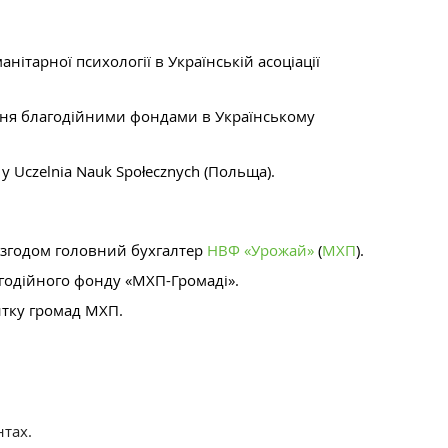
анітарної психології в Українській асоціації
ння благодійними фондами в Українському
у Uczelnia Nauk Społecznych (Польща).
, згодом головний бухгалтер
НВФ «Урожай»
(
МХП
)
.
агодійного фонду «МХП-Громаді»
.
итку громад МХП.
нтах.