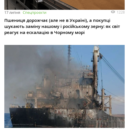
1228
17 липня
Спецпроєкти
Пшениця дорожчає (але не в Україні), а покупці
шукають заміну нашому і російському зерну: як світ
реагує на ескалацію в Чорному морі