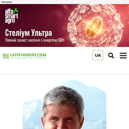
UA
to
m