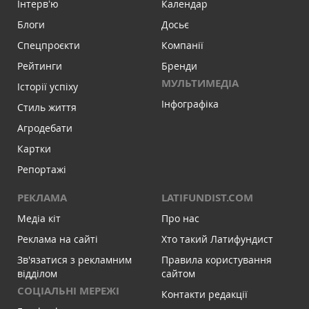
Інтервʼю
Календар
Блоги
Досьє
Спецпроєкти
Компанії
Рейтинги
Бренди
МУЛЬТИМЕДІА
Історії успіху
Інфографіка
Стиль життя
Агродебати
Картки
Репортажі
РЕКЛАМА
LATIFUNDIST.COM
Медіа кіт
Про нас
Реклама на сайті
Хто такий Латифундист
Зв'язатися з рекламним
Правила користування
відділом
сайтом
СОЦІАЛЬНІ МЕРЕЖІ
Контакти редакції