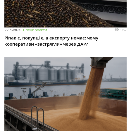
967
22 липня
Спецпроєкти
Ріпак є, покупці є, а експорту немає: чому
кооперативи «застрягли» через ДАР?