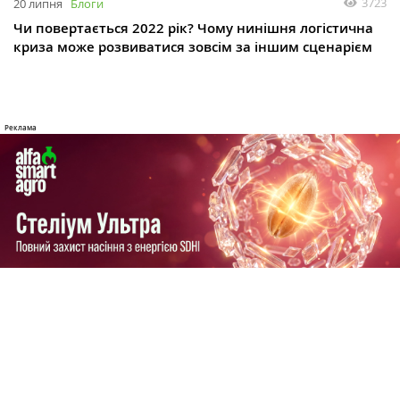
3723
20 липня
Блоги
Чи повертається 2022 рік? Чому нинішня логістична
криза може розвиватися зовсім за іншим сценарієм