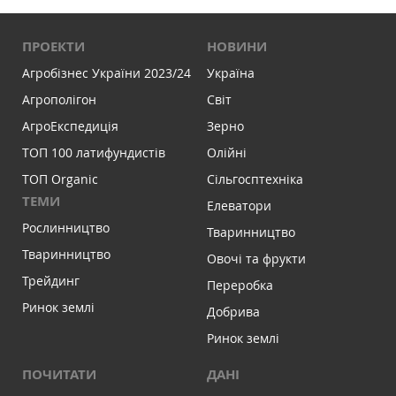
ПРОЕКТИ
НОВИНИ
Агробізнес України 2023/24
Україна
Агрополігон
Світ
АгроЕкспедиція
Зерно
ТОП 100 латифундистів
Олійні
ТОП Organic
Сільгосптехніка
ТЕМИ
Елеватори
Рослинництво
Тваринництво
Тваринництво
Овочі та фрукти
Трейдинг
Переробка
Ринок землі
Добрива
Ринок землі
ПОЧИТАТИ
ДАНІ