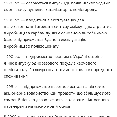
1970 рр. — освоюється випуск ТДІ, полівінілхлоридних
смол, окису вуглецю, каталізаторів, полістиролу.
1980 рр. — вводиться в експлуатацію два
великотоннажні агрегати синтезу аміаку і два агрегати з
виробництва карбаміду, які є основною виробничою
базою підприємства. Здано в експлуатацію
виробництво поліізоціонату.
1990 рр. — підприємство першим в Україні освоїло
лінію випуску одноразового посуду з харчового
полістиролу. Розширено асортимент товарів народного
споживання.
1993 р. — підприємство перетворюється на відкрите
акціонерне товариство «Дніпроазот», що збільшує його
самостійність та дозволяє встановлювати відносини з
партнерами на якісно новій основі.
З 2000 р. — ведеться постійне активне переоснащення