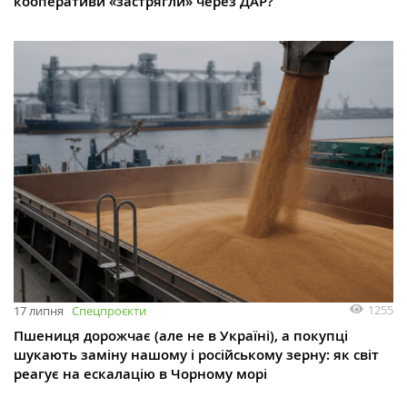
кооперативи «застрягли» через ДАР?
1255
17 липня
Спецпроєкти
Пшениця дорожчає (але не в Україні), а покупці
шукають заміну нашому і російському зерну: як світ
реагує на ескалацію в Чорному морі