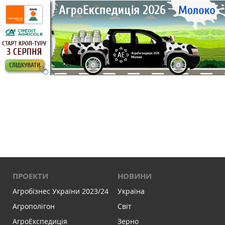
ПРОЕКТИ
НОВИНИ
Агробізнес України 2023/24
Україна
Агрополігон
Світ
АгроЕкспедиція
Зерно