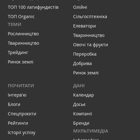
ТОП 100 латифундистів
Олійні
ТОП Organic
Сільгосптехніка
ТЕМИ
Елеватори
Рослинництво
Тваринництво
Тваринництво
Овочі та фрукти
Трейдинг
Переробка
Ринок землі
Добрива
Ринок землі
ПОЧИТАТИ
ДАНІ
Інтервʼю
Календар
Блоги
Досьє
Спецпроєкти
Компанії
Рейтинги
Бренди
МУЛЬТИМЕДІА
Історії успіху