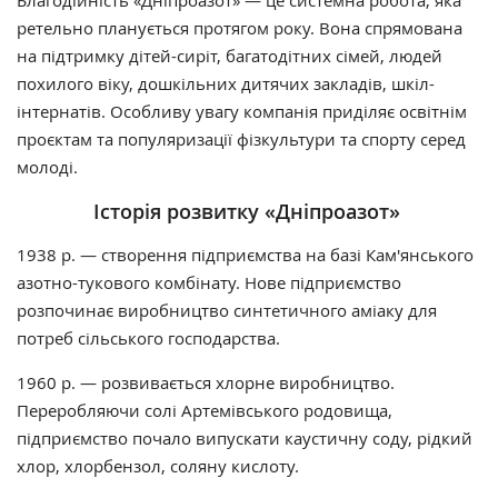
Благодійність «Дніпроазот» — це системна робота, яка
ретельно планується протягом року. Вона спрямована
на підтримку дітей-сиріт, багатодітних сімей, людей
похилого віку, дошкільних дитячих закладів, шкіл-
інтернатів. Особливу увагу компанія приділяє освітнім
проєктам та популяризації фізкультури та спорту серед
молоді.
Історія розвитку
«Дніпроазот»
1938 р. — створення підприємства на базі Кам'янського
азотно-тукового комбінату. Нове підприємство
розпочинає виробництво синтетичного аміаку для
потреб сільського господарства.
1960 р. — розвивається хлорне виробництво.
Переробляючи солі Артемівського родовища,
підприємство почало випускати каустичну соду, рідкий
хлор, хлорбензол, соляну кислоту.