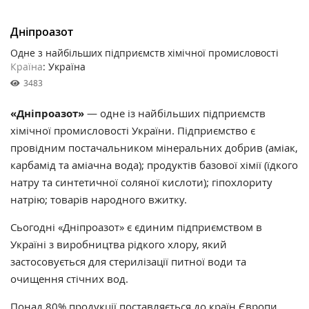
Дніпроазот
Одне з найбільших підприємств хімічної промисловості
Країна
: Україна
3483
«Дніпроазот»
— одне із найбільших підприємств
хімічної промисловості України. Підприємство є
провідним постачальником мінеральних добрив (аміак,
карбамід та аміачна вода); продуктів базової хімії (їдкого
натру та синтетичної соляної кислоти); гіпохлориту
натрію; товарів народного вжитку.
Сьогодні «Дніпроазот» є єдиним підприємством в
Україні з виробництва рідкого хлору, який
застосовується для стерилізації питної води та
очищення стічних вод.
Понад 80% продукції поставляється до країн Європи,