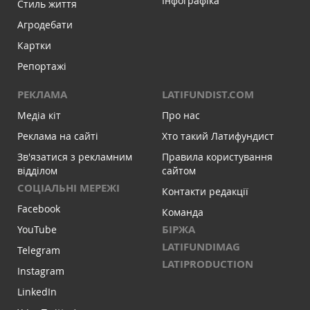
Інфографіка
Стиль життя
Агродебати
Картки
Репортажі
РЕКЛАМА
LATIFUNDIST.COM
Медіа кіт
Про нас
Реклама на сайті
Хто такий Латифундист
Зв'язатися з рекламним
Правила користування
відділом
сайтом
СОЦІАЛЬНІ МЕРЕЖІ
Контакти редакції
Facebook
Команда
БІРЖА
YouTube
LATIFUNDIMAG
Telegram
LATIPRODUCTION
Instagram
LinkedIn