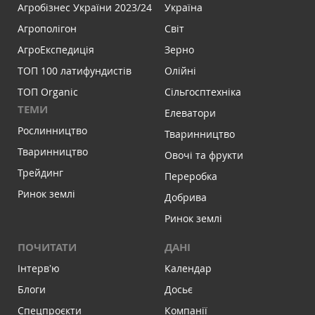
Агробізнес України 2023/24
Україна
Агрополігон
Світ
АгроЕкспедиція
Зерно
ТОП 100 латифундистів
Олійні
ТОП Organic
Сільгосптехніка
ТЕМИ
Елеватори
Рослинництво
Тваринництво
Тваринництво
Овочі та фрукти
Трейдинг
Переробка
Ринок землі
Добрива
Ринок землі
ПОЧИТАТИ
ДАНІ
Інтервʼю
Календар
Блоги
Досьє
Спецпроєкти
Компанії