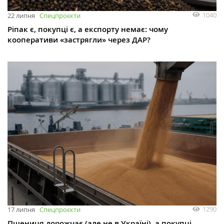
1040
22 липня
Спецпроєкти
Ріпак є, покупці є, а експорту немає: чому
кооперативи «застрягли» через ДАР?
1290
17 липня
Спецпроєкти
Пшениця дорожчає (але не в Україні), а покупці