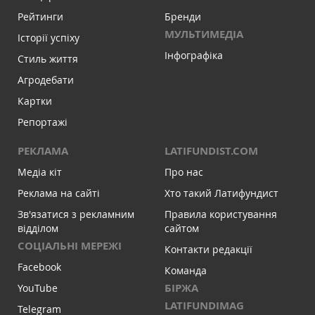
Рейтинги
Бренди
МУЛЬТИМЕДІА
Історії успіху
Інфографіка
Стиль життя
Агродебати
Картки
Репортажі
РЕКЛАМА
LATIFUNDIST.COM
Медіа кіт
Про нас
Реклама на сайті
Хто такий Латифундист
Зв'язатися з рекламним
Правила користування
відділом
сайтом
СОЦІАЛЬНІ МЕРЕЖІ
Контакти редакції
Facebook
Команда
БІРЖА
YouTube
LATIFUNDIMAG
Telegram