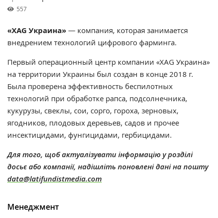
557
«XAG Украина
»
— компания, которая
занимается
внедрением технологий цифрового фарминга.
Первый операционный центр компании
«
XAG Украина
»
на территории Украины был создан в конце 2018 г.
Была проверена эффективность беспилотных
технологий при обработке рапса, подсолнечника,
кукурузы, свеклы, сои, сорго, гороха, зерновых,
ягодников, плодовых деревьев, садов и прочее
инсектицидами, фунгицидами, гербицидами.
Для того, щоб актуалізувати інформацію у розділі
досьє або компанії, надішліть поновлені дані на пошту
data@latifundistmedia.com
Менеджмент