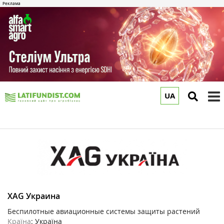
UA
to
m
XAG Украина
Беспилотные авиационные системы защиты растений
Країна
: Україна