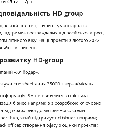
и 45 тис. т/рік.
дповідальність
HD-group
альній політиці групи є гуманітарна та
 підтримка постраждалих від російської агресії,
ям літнього віку. На ці проекти з лютого 2022
ільйонів гривень.
 розвитку HD-group
паній «Хлібодар».
тужністю зберігання 35000 т зерна/місяць.
рансформація. Зміни відбулися за шістьма
зація бізнес-напрямків з розробкою ключових
д від ієрархічної до матричної системи
ort hub, який підтримує всі бізнес-напрями;
ck office); створення офісу з оцінки проектів;