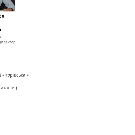
ов
ч
а
директор
Ц «Ігорівська »
 питання)