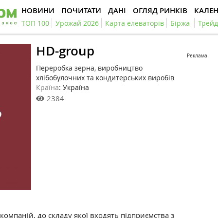
НОВИНИ
ПОЧИТАТИ
ДАНІ
ОГЛЯД РИНКІВ
КАЛЕ
ТОП 100
Урожай 2026
Карта елеваторів
Біржа
Трейд
HD-group
Реклама
Переробка зерна, виробництво
хлібобулочних та кондитерських виробів
Країна
: Україна
2384
омпаній, до складу якої входять підприємства з