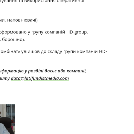
гування та використання оперативної
ми, наповнювачі).
нсформовано у групу компаній HD-group.
, борошно).
комбінат» увійшов до складу групи компаній HD-
формацію у розділі досьє або компанії,
пошту
data@latifundistmedia.com