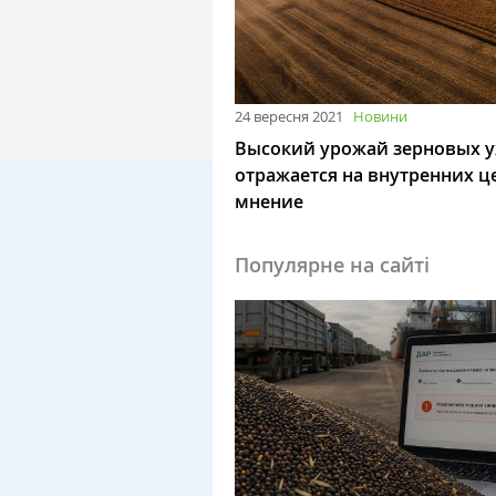
24 вересня 2021
Новини
Выcокий урожай зерновых у
отражается на внутренних ц
мнение
Популярне на сайті