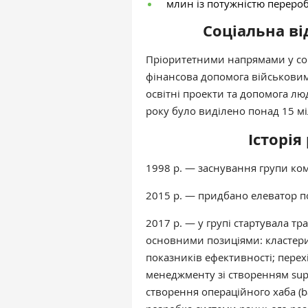
млин із потужністю переробк
Соціальна ві
Пріоритетними напрямами у соці
фінансова допомога військовим,
освітні проекти та допомога люд
року було виділено понад 15 м
Історія
1998 р. — заснування групи ком
2015 р. — придбано елеватор по
2017 р. — у групі стартувала т
основними позиціями: кластери
показників ефективності; перехі
менеджменту зі створенням supp
створення операційного хаба (ba