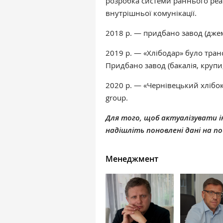
розробка системи раннього реа
внутрішньої комунікації.
2018 р. — придбано завод (дже
2019 р. — «Хлібодар» було тра
П
ридбано завод (бакалія, крупи
2020 р. — «Чернівецький хлібо
group.
Для того, щоб актуалізувати ін
надішліть поновлені дані на 
Менеджмент