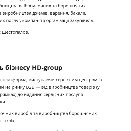
обництва хлібобулочних та борошняних
з виробництва джемів, варення, бакалії,
их послуг, компанія з організації закупівель.
с Шестопалов
.
ь бізнесу HD-group
д платформа, виступаючи сервісним центром із
й на ринку B2B — від виробництва товарів (у
ямках) до надання сервісних послуг з
ики.
лочних виробів та виробництва борошняних
. т/рік.