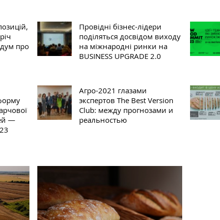
озицій,
Провідні бізнес-лідери
річ
поділяться досвідом виходу
дум про
на міжнародні ринки на
BUSINESS UPGRADE 2.0
Агро-2021 глазами
форму
экспертов The Best Version
арчової
Club: между прогнозами и
ей —
реальностью
023