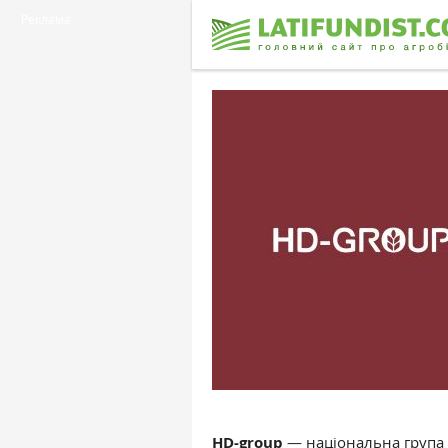
Реклама
HD-group
— національна група к