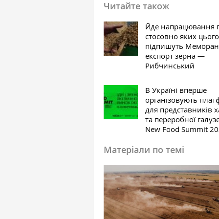
Читайте також
Йде напрацювання п
стосовно яких цього
підпишуть Меморан
експорт зерна —
Рибчинський
В Україні вперше
організовують плат
для представників х
та переробної галуз
New Food Summit 2
Матеріали по темі