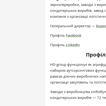
зернопереробки, заводи з вир
кондитерських виробів, завод і
компанія з організації логістичн
Генеральний директор —
Бори
Профіль
Facebook
Профіль
LinkedIn
Профіл
HD-group функціонує як агрифу
набором аутсорсингових функці
рамках діючих виробничих напр
організації закупівель та логіст
Заводи з виробництва хлібобу
кондитерських виробів — 72 тис