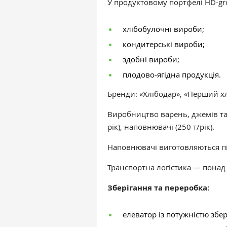
У продуктовому портфелі HD-gr
хлібобулочні вироби;
кондитерські вироби;
здобні вироби;
плодово-ягідна продукція.
Бренди: «Хлібодар», «Перший хл
Виробництво варень, джемів та
рік), наповнювачі (250 т/рік).
Наповнювачі виготовляються п
Транспортна логістика — понад 
Зберігання та переробка:
елеватор із
потужністю
збері