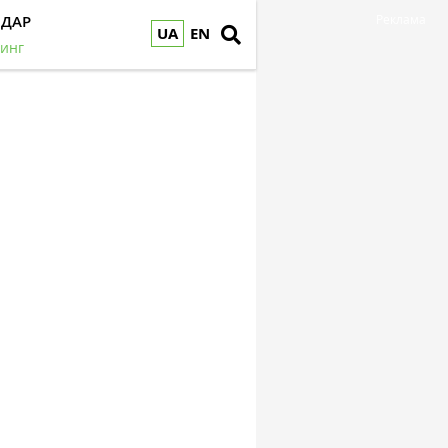
НДАР
Реклама
UA
EN
инг