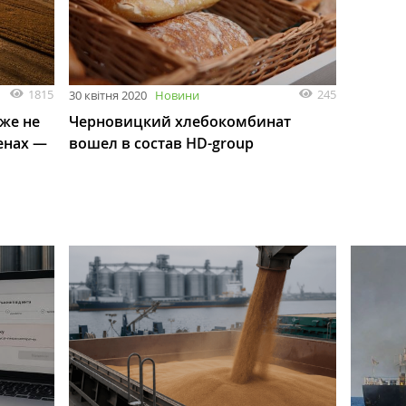
1815
245
30 квітня 2020
Новини
же не
Черновицкий хлебокомбинат
енах —
вошел в состав HD-group