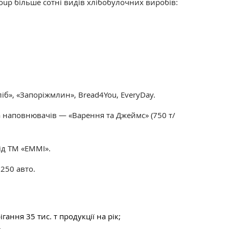
oup більше сотні видів хлібобулочних виробів:
іб», «Запоріжмлин», Bread4You, EveryDay.
 наповнювачів — «Варення та Джеймс» (750 т/
ід ТМ «ЕММІ».
250 авто.
гання 35 тис. т продукції на рік;