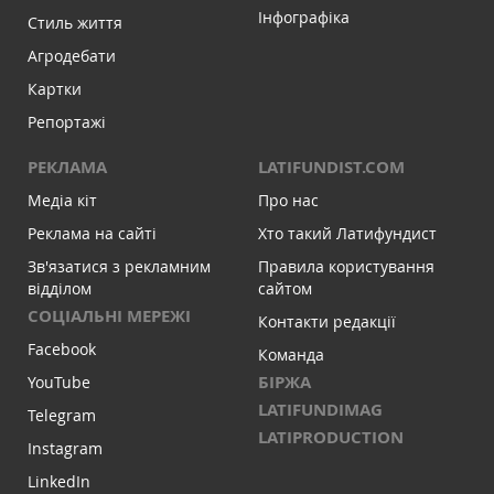
Інфографіка
Стиль життя
Агродебати
Картки
Репортажі
РЕКЛАМА
LATIFUNDIST.COM
Медіа кіт
Про нас
Реклама на сайті
Хто такий Латифундист
Зв'язатися з рекламним
Правила користування
відділом
сайтом
СОЦІАЛЬНІ МЕРЕЖІ
Контакти редакції
Facebook
Команда
БІРЖА
YouTube
LATIFUNDIMAG
Telegram
LATIPRODUCTION
Instagram
LinkedIn