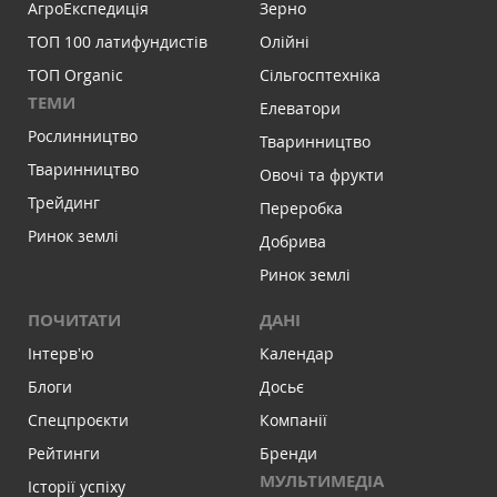
АгроЕкспедиція
Зерно
ТОП 100 латифундистів
Олійні
ТОП Organic
Сільгосптехніка
ТЕМИ
Елеватори
Рослинництво
Тваринництво
Тваринництво
Овочі та фрукти
Трейдинг
Переробка
Ринок землі
Добрива
Ринок землі
ПОЧИТАТИ
ДАНІ
Інтервʼю
Календар
Блоги
Досьє
Спецпроєкти
Компанії
Рейтинги
Бренди
МУЛЬТИМЕДІА
Історії успіху