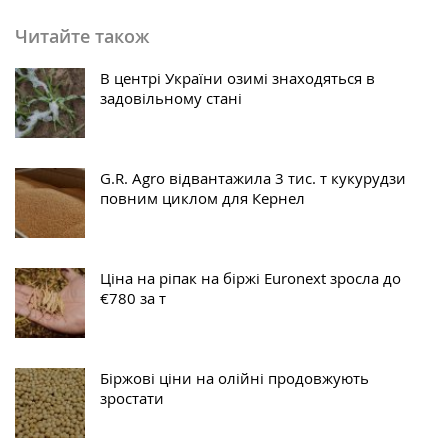
Читайте також
В центрі України озимі знаходяться в
задовільному стані
G.R. Agro відвантажила 3 тис. т кукурудзи
повним циклом для Кернел
Ціна на ріпак на біржі Euronext зросла до
€780 за т
Біржові ціни на олійні продовжують
зростати