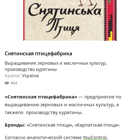
Снятинская птицефабрика
Выращивание зерновых и масличных культур,
производство курятины
Країна
: Україна
944
«Снятинская птицефабрика»
— предприятие по
выращиванию зерновых и масличных культур, а
такжепо производству курятины.
Бренды:
«Снятинская птица», «Карпатская птица».
Согласно аналитической системе
YouControl
,