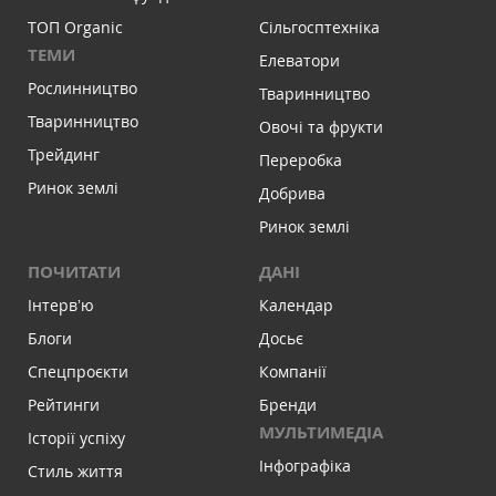
ТОП Organic
Сільгосптехніка
ТЕМИ
Елеватори
Рослинництво
Тваринництво
Тваринництво
Овочі та фрукти
Трейдинг
Переробка
Ринок землі
Добрива
Ринок землі
ПОЧИТАТИ
ДАНІ
Інтервʼю
Календар
Блоги
Досьє
Спецпроєкти
Компанії
Рейтинги
Бренди
МУЛЬТИМЕДІА
Історії успіху
Інфографіка
Стиль життя