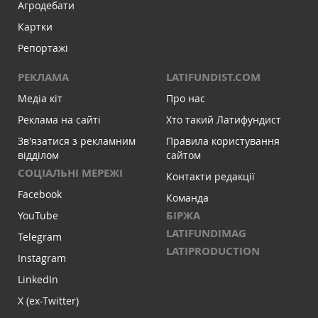
Агродебати
Картки
Репортажі
РЕКЛАМА
LATIFUNDIST.COM
Медіа кіт
Про нас
Реклама на сайті
Хто такий Латифундист
Зв'язатися з рекламним
Правила користування
відділом
сайтом
СОЦІАЛЬНІ МЕРЕЖІ
Контакти редакції
Facebook
Команда
БІРЖА
YouTube
LATIFUNDIMAG
Telegram
LATIPRODUCTION
Instagram
LinkedIn
X (ex-Twitter)