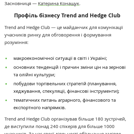
Засновниця —
Катерина Конащук
.
Профіль бізнесу Trend and Hedge Club
Trend and Hedge Club — це майданчик для комунікації
учасників ринку для обговорення і формування
розуміння:
макроекономічної ситуації в світі і Україні;
основних тенденцій і причин зміни цін на зернові
та олійні культури;
побудови торгівельних стратегій (планування,
хеджування, спекуляції, фінансові інструменти);
тематичних питань аграрного, фінансового та
експортного напрямків.
Trend and Hedge Club організував більше 180 зустрічей,
де виступили понад 240 спікерів для більше 1000
учасників. За час своєї діяльності об'єднання задіяло