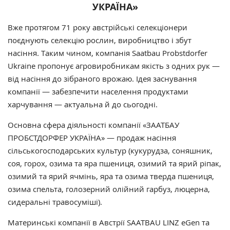
УКРАЇНА»
Вже протягом 71 року австрійські селекціонери
поєднують селекцію рослин, виробництво і збут
насіння. Таким чином, компанія Saatbau Probstdorfer
Ukraine пропонує агровиробникам якість з одних рук —
від насіння до зібраного врожаю. Ідея заснування
компанії — забезпечити населення продуктами
харчування — актуальна й до сьогодні.
Основна сфера діяльності компанії «ЗААТБАУ
ПРОБСТДОРФЕР УКРАЇНА» — продаж насіння
сільськогосподарських культур (кукурудза, соняшник,
соя, горох, озима та яра пшениця, озимий та ярий ріпак,
озимий та ярий ячмінь, яра та озима тверда пшениця,
озима спельта, голозерний олійний гарбуз, люцерна,
сидеральні травосуміші).
Материнські компанії в Австрії SAATBAU LINZ eGen та