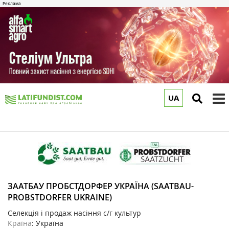
UA
to
m
ЗААТБАУ ПРОБСТДОРФЕР УКРАЇНА (SAATBAU-
PROBSTDORFER UKRAINE)
Селекція і продаж насіння с/г культур
Країна
: Україна