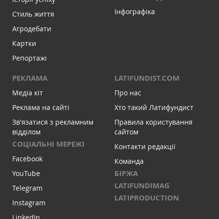
Інфографіка
Стиль життя
Агродебати
Картки
Репортажі
РЕКЛАМА
LATIFUNDIST.COM
Медіа кіт
Про нас
Реклама на сайті
Хто такий Латифундист
Зв'язатися з рекламним
Правила користування
відділом
сайтом
СОЦІАЛЬНІ МЕРЕЖІ
Контакти редакції
Facebook
Команда
БІРЖА
YouTube
LATIFUNDIMAG
Telegram
LATIPRODUCTION
Instagram
LinkedIn