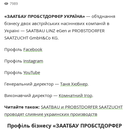
7989
«ЗААТБАУ ПРОБСТДОРФЕР УКРАЇНА»
—
об'єднання
бізнесу двох австрійських насіннєвих компаній в
Україні —
S
AATBAU LINZ eGen
и PROBSTDORFER
SAATZUCHT GmbH&Co KG.
Профіль
Facebook
Профіль
Instagram
Профіль
YouTube
Генеральний директор —
Таня Хюбнер
.
Виконавчий директор —
Комнатний Ігор
.
Читайте також:
SAATBAU и PROBSTDORFER SAATZUCHT
проводят слияние украинских производств
Профіль бізнесу «ЗААТБАУ ПРОБСТДОРФЕР