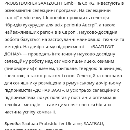
PROBSTDORFER SAATZUCHT GmbH & Co KG. інвестують в
різноманітні селекційні програми. На селекційній
станції в містечку Шьонерінг проходить селекція
гібридів кукурудзи для всіх регіонів Австрії, а також
найважливіших регіонів в Європі. Науково-дослідна
робота базується на застосуванні найновішої техніки та
методів. На дочірньому підприємстві — «ЗААТЦУХТ
ДОНАУ» — проводять інтенсивну науково-дослідну і
селекційну роботу над озимою пшеницею, озимим
(пивоварним) ячменем, тритікале, твердою пшеницею,
спельтою, а також ріпаком і соєю. Селекційна програма
для соняшнику розміщена в румунському дочірньому
підприємстві «ДОНАУ ЗААТ». В усіх трьох селекційних
підприємствах фокус полягає у постійній оптимізації
техніки і методів — саме цим пояснюється більша
частина успіху компанії.
Бренди:
Saatbau Probstdorfer Ukraine, SAATBAU,