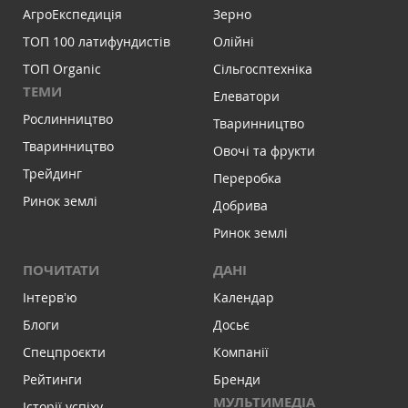
АгроЕкспедиція
Зерно
ТОП 100 латифундистів
Олійні
ТОП Organic
Сільгосптехніка
ТЕМИ
Елеватори
Рослинництво
Тваринництво
Тваринництво
Овочі та фрукти
Трейдинг
Переробка
Ринок землі
Добрива
Ринок землі
ПОЧИТАТИ
ДАНІ
Інтервʼю
Календар
Блоги
Досьє
Спецпроєкти
Компанії
Рейтинги
Бренди
МУЛЬТИМЕДІА
Історії успіху