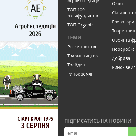
АгроЕкспедиція
Олійні
ТОП 100
Сільгоспте
латифундистів
Елеватори
ТОП Organic
Тваринниц
ТЕМИ
Овочі та ф
Рослинництво
Переробка
Тваринництво
Добрива
Трейдинг
Ринок земл
Ринок землі
ПІДПИСАТИСЬ НА НОВИНИ