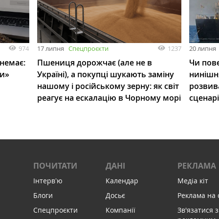
974
1237
17 липня
Спецпроєкти
20 липня
 немає:
Пшениця дорожчає (але не в
Чи пове
ли»
Україні), а покупці шукають заміну
нинішн
нашому і російському зерну: як світ
розвив
реагує на ескалацію в Чорному морі
сценар
ПОЧИТАТИ
ДАНІ
РЕКЛАМА
Інтервʼю
Календар
Медіа кіт
Блоги
Досьє
Реклама на 
Спецпроєкти
Компанії
Зв'язатися з