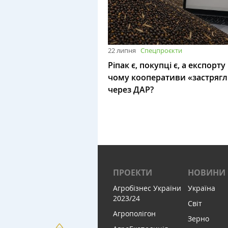
22 липня
Спецпроєкти
Ріпак є, покупці є, а експорту
чому кооперативи «застряг
через ДАР?
ПРОЕКТИ
НОВИНИ
Агробізнес України
Україна
2023/24
Світ
Агрополігон
Зерно