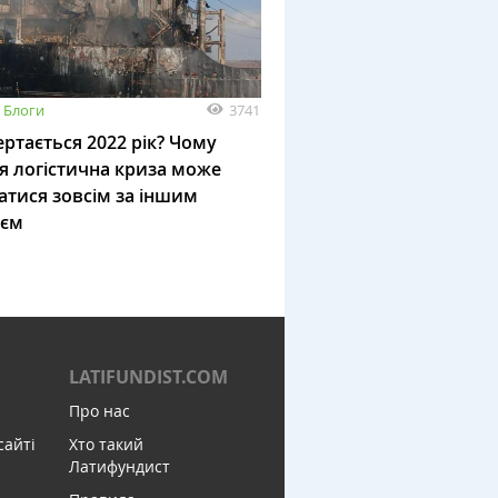
3741
Блоги
ртається 2022 рік? Чому
я логістична криза може
атися зовсім за іншим
ієм
LATIFUNDIST.COM
Про нас
сайті
Хто такий
Латифундист