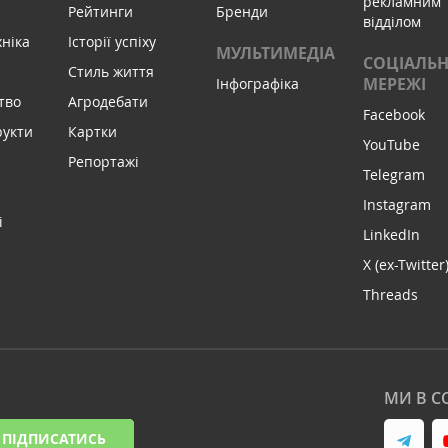
рекламним
Рейтинги
Бренди
відділом
хніка
Історії успіху
МУЛЬТИМЕДІА
СОЦІАЛЬН
Стиль життя
МЕРЕЖІ
Інфографіка
тво
Агродебати
Facebook
рукти
Картки
YouTube
Репортажі
Telegram
Instagram
і
LinkedIn
X (ex-Twitter
Threads
МИ В С
ПІДПИСАТИСЬ