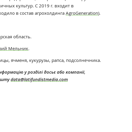
ичных культур.
С 2019 г. входит в
ходило в состав агрохолдинга
AgroGeneration
).
рская область.
рий Мельник
.
ы, ячменя, кукурузы, рапса, подсолнечника.
формацію у розділі досьє або компанії,
пошту
data@latifundistmedia.com