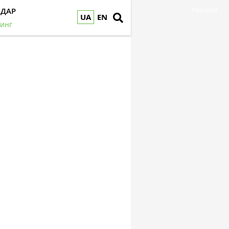
НДАР
Реклама
UA
EN
инг