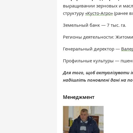
выращивании зерновых и масл
структуру
«Кусто-Агро»
(ранее в
Земельный банк — 7 тыс. га.
Регионы деятельности: Житоми
Генеральный директор —
Вале
Профильные культуры — пшениц
Для того, щоб актуалізувати ін
надішліть поновлені дані на 
Менеджмент