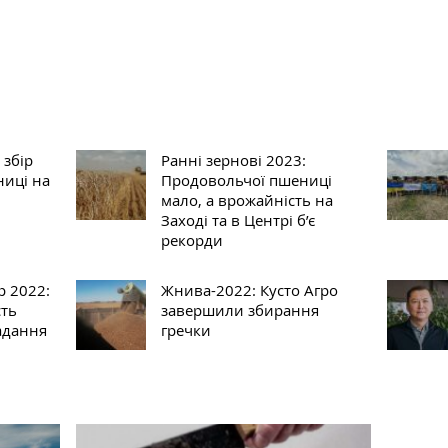
 збір
Ранні зернові 2023:
иці на
Продовольчої пшениці
мало, а врожайність на
Заході та в Центрі б’є
рекорди
р 2022:
Жнива-2022: ‎Кусто Агро
сть
завершили збирання
адання
гречки