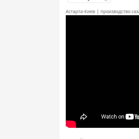
|
Астарта-Киев
производство сах