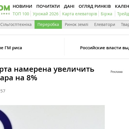
НОВИНИ
ПОЧИТАТИ
ДАНІ
ОГЛЯД РИНКІВ
КАЛЕ
ТОП 100
Урожай 2026
Карта елеваторів
Біржа
Трейд
Сільгосптехніка
Переробка
Ринок землі
Елеватори
Тва
ие ГМ риса
Российские власти вы
арта намерена увеличить
Реклама
ара на 8%
157