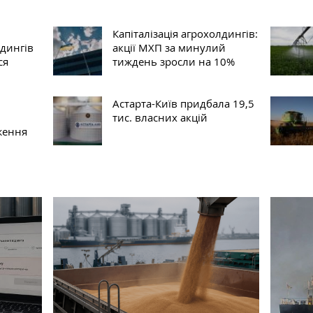
Капіталізація агрохолдингів:
лдингів
акції МХП за минулий
ся
тиждень зросли на 10%
Астарта-Київ придбала 19,5
тис. власних акцій
ження