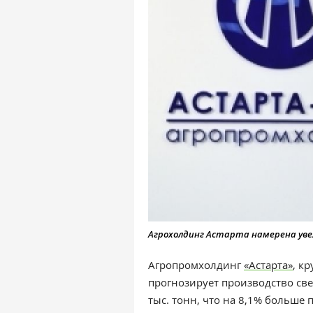
Агрохолдинг Астарта намерена уве
Агропромхолдинг
«Астарта»
, к
прогнозирует производство све
тыс. тонн, что на 8,1% больше п