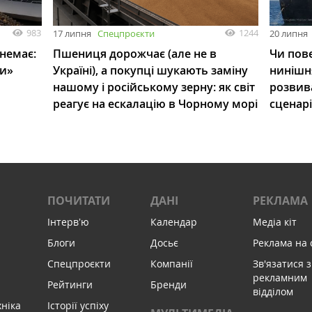
983
1244
17 липня
Спецпроєкти
20 липня
 немає:
Пшениця дорожчає (але не в
Чи пове
ли»
Україні), а покупці шукають заміну
нинішн
нашому і російському зерну: як світ
розвив
реагує на ескалацію в Чорному морі
сценар
ПОЧИТАТИ
ДАНІ
РЕКЛАМА
Інтервʼю
Календар
Медіа кіт
Блоги
Досьє
Реклама на 
Спецпроєкти
Компанії
Зв'язатися з
рекламним
Рейтинги
Бренди
відділом
хніка
Історії успіху