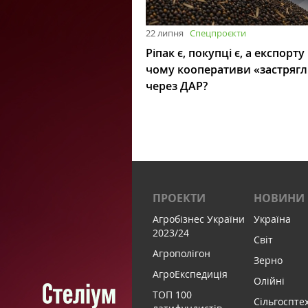
22 липня
Спецпроєкти
Ріпак є, покупці є, а експорту
чому кооперативи «застряг
через ДАР?
ПРОЕКТИ
НОВИНИ
Агробізнес України
Україна
2023/24
Світ
Агрополігон
Зерно
АгроЕкспедиція
Олійні
ТОП 100
Сільгоспте