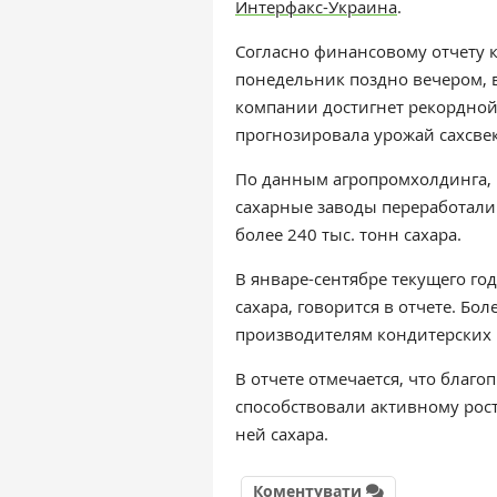
Интерфакс-Украина
.
Согласно финансовому отчету 
понедельник поздно вечером, в
компании достигнет рекордной
прогнозировала урожай сахсвек
По данным агропромхолдинга, 
сахарные заводы переработали
более 240 тыс. тонн сахара.
В январе-сентябре текущего год
сахара, говорится в отчете. Бо
производителям кондитерских 
В отчете отмечается, что благ
способствовали активному рос
ней сахара.
Коментувати