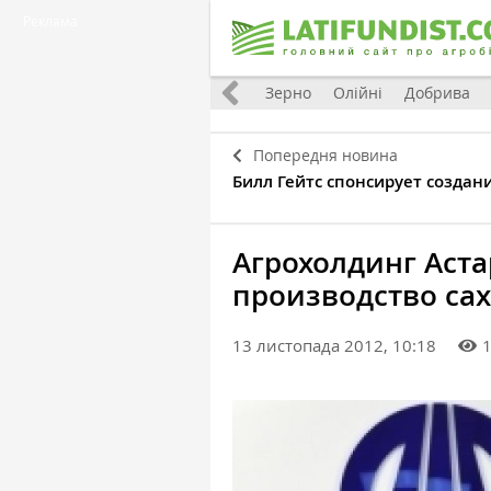
Реклама
Україна
Євроінтеграція
Світ
Зерно
Олійні
Добрива
Попередня новина
Билл Гейтс спонсирует создан
Агрохолдинг Аст
производство сах
13 листопада 2012, 10:18