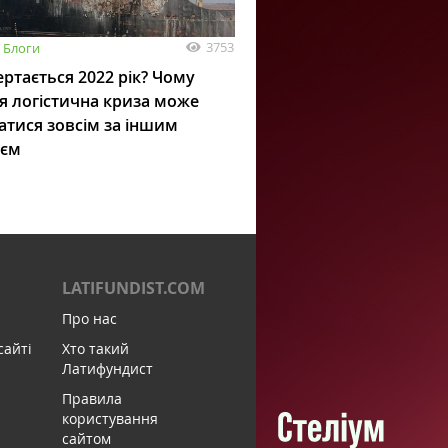
3753
Блоги
ртається 2022 рік? Чому
я логістична криза може
атися зовсім за іншим
ієм
LATIFUNDIST.COM
Про нас
сайті
Хто такий
Латифундист
Правила
користування
сайтом