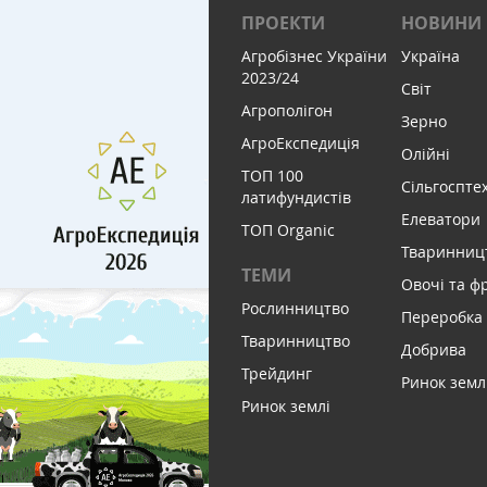
ПРОЕКТИ
НОВИНИ
Агробізнес України
Україна
2023/24
Світ
Агрополігон
Зерно
АгроЕкспедиція
Олійні
ТОП 100
Сільгоспте
латифундистів
Елеватори
ТОП Organic
Тваринниц
ТЕМИ
Овочі та ф
Рослинництво
Переробка
Тваринництво
Добрива
Трейдинг
Ринок земл
Ринок землі