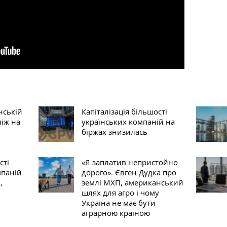
нській
Капіталізація більшості
ніж на
українських компаній на
біржах знизилась
сті
«Я заплатив непристойно
мпаній
дорого». Євген Дудка про
,
землі МХП, американський
шлях для агро і чому
Україна не має бути
аграрною країною