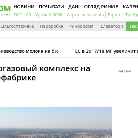
НОВИНИ
ПОЧИТАТИ
ДАНІ
ОГЛЯД РИНКІВ
КАЛЕ
ТОП 100
Урожай 2026
Карта елеваторів
Біржа
Трейд
Сільгосптехніка
Переробка
Ринок землі
Елеватори
Тва
роизводство молока на 5%
ЕС в 2017/18 МГ увеличит
огазовый комплекс на
Реклама
ефабрике