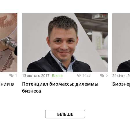
1
1428
6
13 лютого 2017
Блоги
24 січня 
ании в
Потенциал биомассы: дилеммы
Биоэне
бизнеса
БІЛЬШЕ