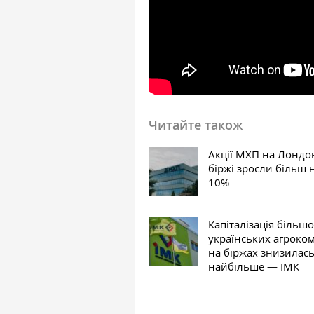
Читайте також
Акції МХП на Лондо
біржі зросли більш 
10%
Капіталізація більшо
українських агроко
на біржах знизилась
найбільше — ІМК