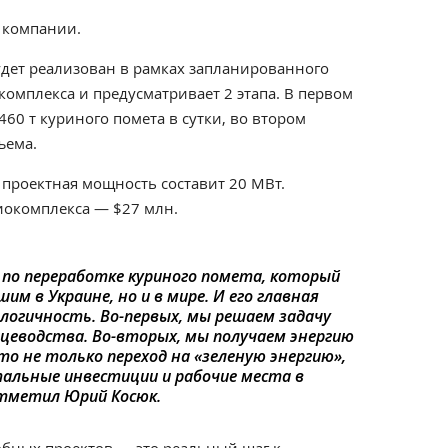
 компании.
удет реализован в рамках запланированного
омплекса и предусматривает 2 этапа. В первом
60 т куриного помета в сутки, во втором
ъема.
. проектная мощность составит 20 МВт.
иокомплекса — $27 млн.
по переработке куриного помета, который
им в Украине, но и в мире. И его главная
огичность. Во-первых, мы решаем задачу
цеводства. Во-вторых, мы получаем энергию
то не только переход на «зеленую энергию»,
альные инвестиции и рабочие места в
отметил Юрий Косюк.