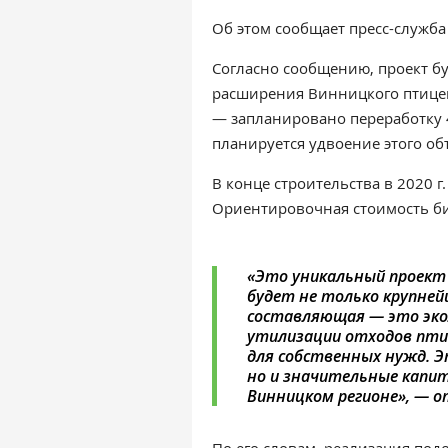
Об этом сообщает пресс-служба
Согласно сообщению, проект б
расширения Винницкого птицек
— запланировано переработку 4
планируется удвоение этого об
В конце строительства в 2020 г
Ориентировочная стоимость б
«Это уникальный проект 
будет не только крупнейш
составляющая — это экол
утилизации отходов пти
для собственных нужд. Э
но и значительные капит
Винницком регионе», — 