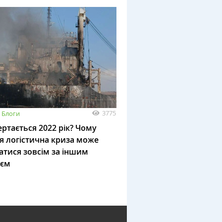
3775
Блоги
ртається 2022 рік? Чому
я логістична криза може
атися зовсім за іншим
ієм