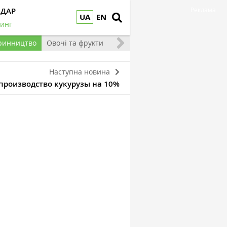
НДАР
Реклама
UA
EN
инг
ринництво
Овочі та фрукти
Наступна новина
 производство кукурузы на 10%