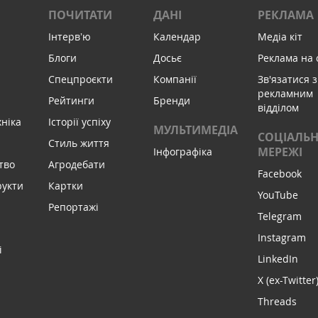
ПОЧИТАТИ
ДАНІ
РЕКЛАМА
Інтервʼю
Календар
Медіа кіт
Блоги
Досьє
Реклама на 
Спецпроєкти
Компанії
Зв'язатися з
рекламним
Рейтинги
Бренди
відділом
хніка
Історії успіху
МУЛЬТИМЕДІА
СОЦІАЛЬН
Стиль життя
МЕРЕЖІ
Інфографіка
тво
Агродебати
Facebook
рукти
Картки
YouTube
Репортажі
Telegram
Instagram
і
LinkedIn
X (ex-Twitter
Threads