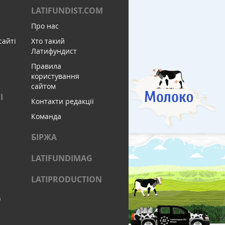
LATIFUNDIST.COM
Про нас
сайті
Хто такий
Латифундист
Правила
користування
сайтом
І
Контакти редакції
Команда
БІРЖА
LATIFUNDIMAG
LATIPRODUCTION
)