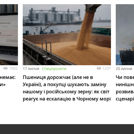
1002
1257
17 липня
Спецпроєкти
20 липня
 немає:
Пшениця дорожчає (але не в
Чи пове
ли»
Україні), а покупці шукають заміну
нинішн
нашому і російському зерну: як світ
розвив
реагує на ескалацію в Чорному морі
сценар