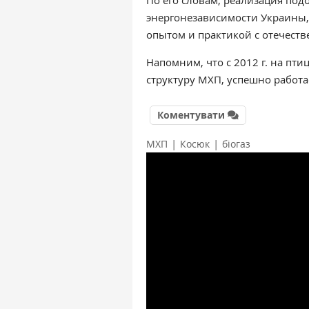
По его словам, реализация под
энергонезависимости Украины,
опытом и практикой с отечест
Напомним, что с 2012 г. на пт
структуру МХП, успешно работ
Коментувати
|
|
МХП
Косюк
біогаз