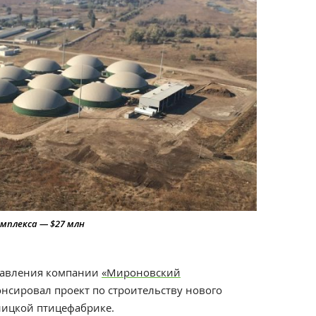
мплекса — $27 млн
правления компании
«Мироновский
нсировал проект по строительству нового
ницкой птицефабрике.