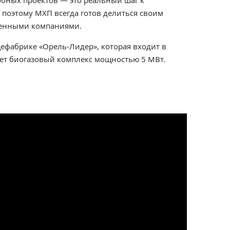
обных проектов — это реальный шаг к
 поэтому МХП всегда готов делиться своим
венными компаниями.
ицефабрике «Орель-Лидер», которая входит в
ает биогазовый комплекс мощностью 5 МВт.