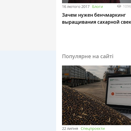
1096
16 лютого 2017
Блоги
Зачем нужен бенчмаркинг
выращивания сахарной све
Популярне на сайті
22 липня
Спецпроєкти