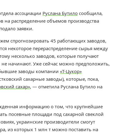
отдела ассоциации
Руслана Бутило
сообщила,
ов на распределение объемов производства
подало заявки.
ожем спрогнозировать 45 работающих заводов,
ится некоторое перераспределение сырья между
тому несколько заводов, которые получают
н не начинают. Уже сейчас можно предположить,
я бывшие заводы компании
«Т-Цукор»
стковский сахарные заводы), которые, пока,
овский сахар»
, — отметила Руслана Бутило на
ержденная информацию о том, что крупнейшие
ать посевные площади под сахарной свеклой
ловиях, украинские производители смогут
ара, из которых 1 млн т можно поставить на