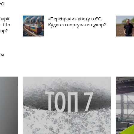
РО
рарії
«Перебрали» квоту в ЄС.
и. Що
Куди експортувати цукор?
кор?
им