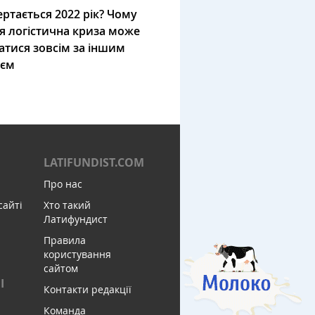
ртається 2022 рік? Чому
я логістична криза може
атися зовсім за іншим
ієм
LATIFUNDIST.COM
Про нас
сайті
Хто такий
Латифундист
Правила
користування
сайтом
І
Контакти редакції
Команда