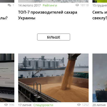
1
18118
14 лютого 2017
Рейтинги
15 грудня
ТОП-7 производителей сахара
Сеять 
клы?
Украины
свеклу
БІЛЬШЕ
996
1252
17 липня
Спецпроєкти
20 липня