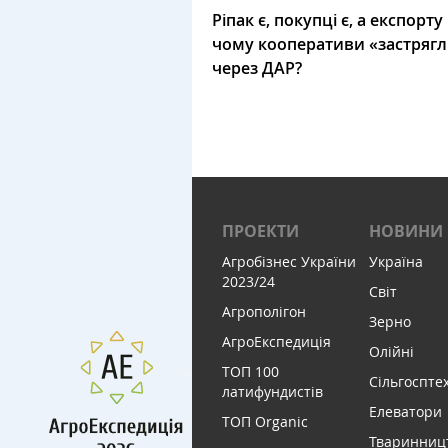
Ріпак є, покупці є, а експорту
чому кооперативи «застряг
через ДАР?
ПРОЕКТИ
НОВИНИ
Агробізнес України
Україна
2023/24
Світ
Агрополігон
Зерно
АгроЕкспедиція
Олійні
ТОП 100
Сільгоспте
латифундистів
Елеватори
ТОП Organic
Тваринниц