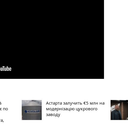
%
Астарта залучить €5 млн на
є по
модернізацію цукрового
заводу
а,