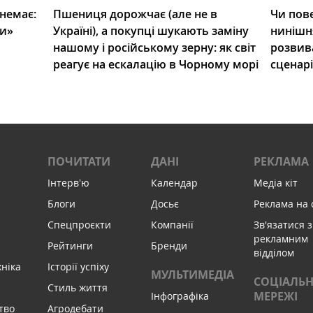
 немає:
Пшениця дорожчає (але не в
Чи пове
ли»
Україні), а покупці шукають заміну
нинішн
нашому і російському зерну: як світ
розвив
реагує на ескалацію в Чорному морі
сценар
ПОЧИТАТИ
ДАНІ
РЕКЛАМА
Інтервʼю
Календар
Медіа кіт
Блоги
Досьє
Реклама на 
Спецпроєкти
Компанії
Зв'язатися з
рекламним
Рейтинги
Бренди
відділом
хніка
Історії успіху
МУЛЬТИМЕДІА
СОЦІАЛЬН
Стиль життя
МЕРЕЖІ
Інфографіка
тво
Агродебати