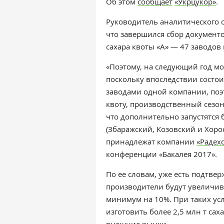
Об этом
сообщает
«Укрцукор»
.
Руководитель аналитического 
что завершился сбор документ
сахара квоты «А» — 47 заводов 
«Поэтому, на следующий год м
поскольку впоследствии состо
заводами одной компании, поэ
квоту, производственный сезо
что дополнительно запустятс
(Збаражский, Козовский и Хоро
принадлежат компании
«Радех
конференции «Бакалея 2017».
По ее словам, уже есть подтв
производители будут увеличив
минимум на 10%. При таких ус
изготовить более 2,5 млн т сах