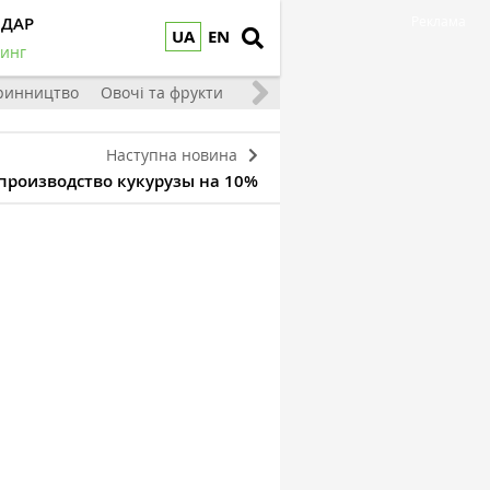
НДАР
Реклама
UA
EN
инг
ринництво
Овочі та фрукти
Наступна новина
 производство кукурузы на 10%