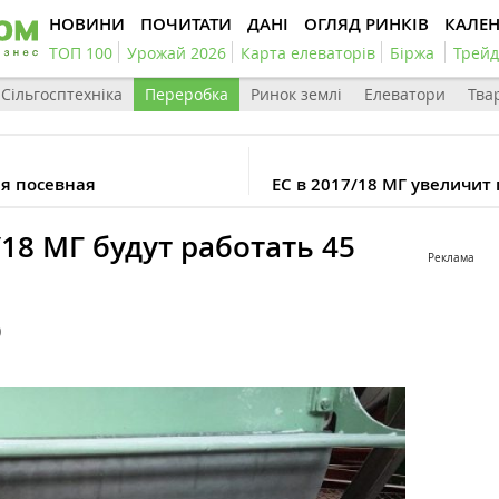
НОВИНИ
ПОЧИТАТИ
ДАНІ
ОГЛЯД РИНКІВ
КАЛЕ
ТОП 100
Урожай 2026
Карта елеваторів
Біржа
Трейд
Сільгосптехніка
Переробка
Ринок землі
Елеватори
Тва
яя посевная
ЕС в 2017/18 МГ увеличит
18 МГ будут работать 45
Реклама
0