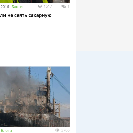
1517
1
 2016
Блоги
или не сеять сахарную
?
3766
Блоги