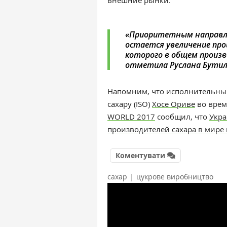
внешние рынки.
«Приоритетным направле
остается увеличение прои
которого в общем произв
отметила Руслана Бутил
Напомним, что исполнительны
сахару (ISO)
Хосе Ориве
во врем
WORLD 2017
сообщил, что
Укра
производителей сахара в мире 
Коментувати
|
сахар
цукрове виробництво