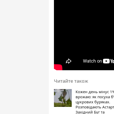
Читайте також
Кожен день мінус 1
врожаю: як посуха б’
цукрових буряках.
Розповідають Астарт
Західний Буг та