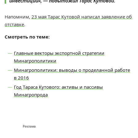
инвестиций», — подытожил Тарас Кутовой.
Напомним,
23 мая Тарас Кутовой написал заявление об
отставке
.
Смотреть по теме:
Главные векторы экспортной стратегии
Минагрополитики
Минагрополитики: выводы о проделанной работе
в 2016
Год Тараса Кутового: активы и пассивы
Минагропрода
Реклама