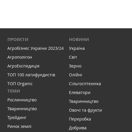
ПРОЕКТИ
НОВИНИ
Агробізнес України 2023/24
Україна
Агрополігон
Світ
АгроЕкспедиція
Зерно
ТОП 100 латифундистів
Олійні
ТОП Organic
Сільгосптехніка
ТЕМИ
Елеватори
Рослинництво
Тваринництво
Тваринництво
Овочі та фрукти
Трейдинг
Переробка
Ринок землі
Добрива