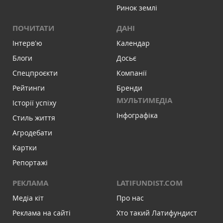
Ринок землі
ПОЧИТАТИ
ДАНІ
Інтервʼю
Календар
Блоги
Досьє
Спецпроєкти
Компанії
Рейтинги
Бренди
МУЛЬТИМЕДІА
Історії успіху
Інфографіка
Стиль життя
Агродебати
Картки
Репортажі
РЕКЛАМА
LATIFUNDIST.COM
Медіа кіт
Про нас
Реклама на сайті
Хто такий Латифундист