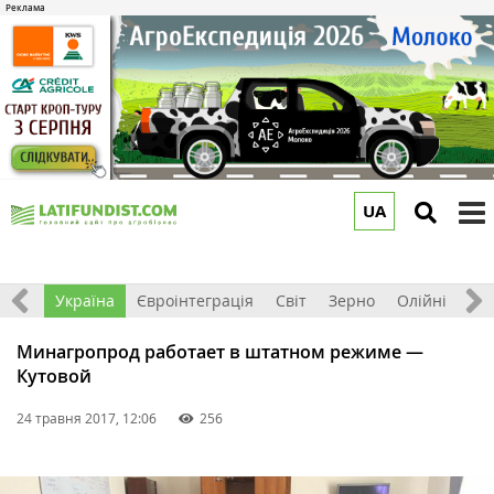
UA
to
m
Все
Україна
Євроінтеграція
Світ
Зерно
Олійні
До
Минагропрод работает в штатном режиме —
Кутовой
24 травня 2017, 12:06
256