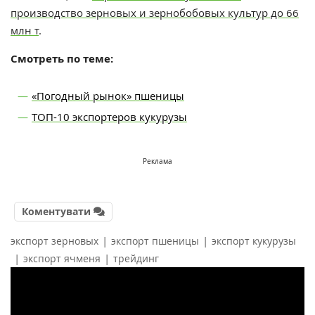
производство зерновых и зернобобовых культур до 66
млн т
.
Смотреть по теме:
«Погодный рынок» пшеницы
ТОП-10 экспортеров кукурузы
Реклама
Коментувати
|
|
экспорт зерновых
экспорт пшеницы
экспорт кукурузы
|
|
экспорт ячменя
трейдинг