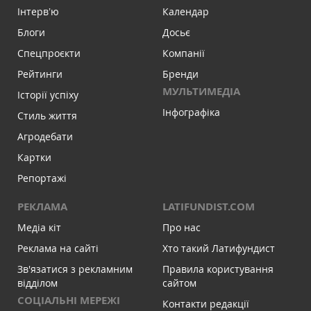
Інтервʼю
Календар
Блоги
Досьє
Спецпроєкти
Компанії
Рейтинги
Бренди
МУЛЬТИМЕДІА
Історії успіху
Інфографіка
Стиль життя
Агродебати
Картки
Репортажі
РЕКЛАМА
LATIFUNDIST.COM
Медіа кіт
Про нас
Реклама на сайті
Хто такий Латифундист
Зв'язатися з рекламним
Правила користування
відділом
сайтом
СОЦІАЛЬНІ МЕРЕЖІ
Контакти редакції