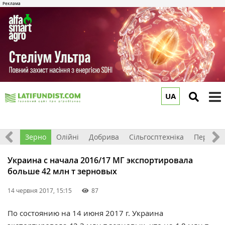
UA
to
m
Світ
Зерно
Олійні
Добрива
Сільгосптехніка
Перероб
Украина с начала 2016/17 МГ экспортировала
больше 42 млн т зерновых
14 червня 2017, 15:15
87
По состоянию на 14 июня 2017 г. Украина