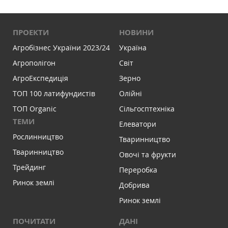
ПРОЕКТИ
НОВИНИ
Агробізнес України 2023/24
Україна
Агрополігон
Світ
АгроЕкспедиція
Зерно
ТОП 100 латифундистів
Олійні
ТОП Organic
Сільгосптехніка
ТЕМИ
Елеватори
Рослинництво
Тваринництво
Тваринництво
Овочі та фрукти
Трейдинг
Переробка
Ринок землі
Добрива
Ринок землі
ПОЧИТАТИ
ДАНІ