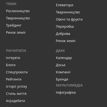
ТЕМИ
Елеватори
Рослинництво
Тваринництво
Тваринництво
Овочі та фрукти
Трейдинг
Переробка
Ринок землі
Добрива
Ринок землі
ПОЧИТАТИ
ДАНІ
Інтервʼю
Календар
Блоги
Досьє
Спецпроєкти
Компанії
Рейтинги
Бренди
МУЛЬТИМЕДІА
Історії успіху
Інфографіка
Стиль життя
Агродебати