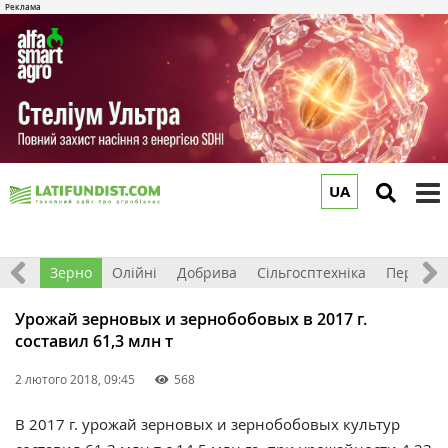
UA
to
m
Світ
Зерно
Олійні
Добрива
Сільгосптехніка
Перероб
Урожай зерновых и зернобобовых в 2017 г.
составил 61,3 млн т
2 лютого 2018, 09:45
568
В 2017 г. урожай зерновых и зернобобовых культур