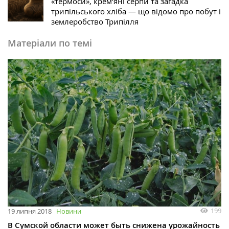
«термоси», крем’яні серпи та загадка
трипільського хліба — що відомо про побут і
землеробство Трипілля
Матеріали по темі
199
19 липня 2018
Новини
В Сумской области может быть снижена урожайность