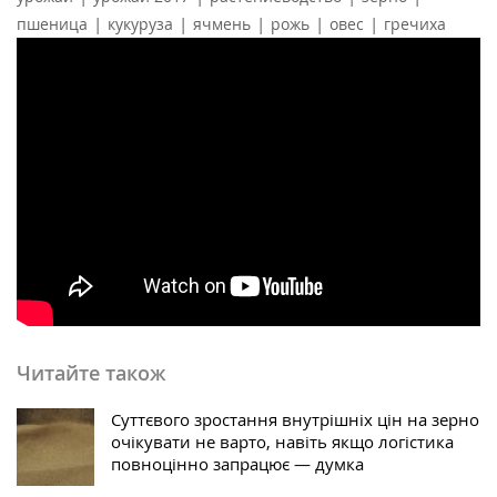
|
|
|
|
|
пшеница
кукуруза
ячмень
рожь
овес
гречиха
Читайте також
Суттєвого зростання внутрішніх цін на зерно
очікувати не варто, навіть якщо логістика
повноцінно запрацює — думка