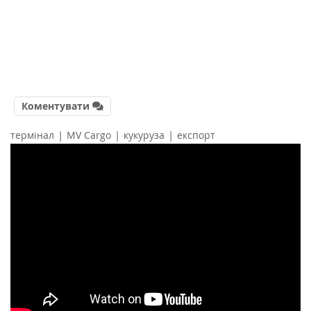
Коментувати
|
|
|
термінал
MV Cargo
кукуруза
експорт