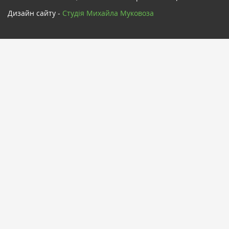
Дизайн сайту -
Cтудія Михайла Муковоза