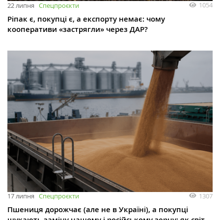
1054
22 липня
Спецпроєкти
Ріпак є, покупці є, а експорту немає: чому
кооперативи «застрягли» через ДАР?
1307
17 липня
Спецпроєкти
Пшениця дорожчає (але не в Україні), а покупці
шукають заміну нашому і російському зерну: як світ