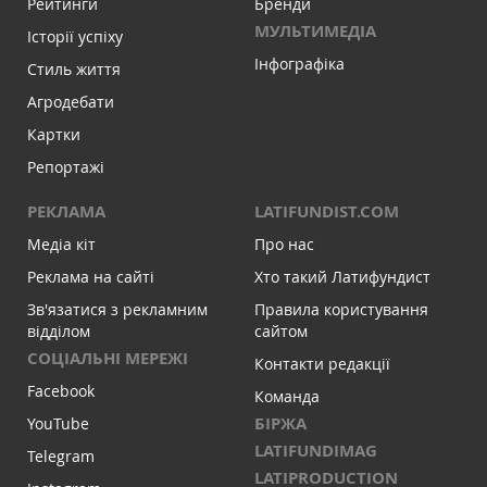
Рейтинги
Бренди
МУЛЬТИМЕДІА
Історії успіху
Інфографіка
Стиль життя
Агродебати
Картки
Репортажі
РЕКЛАМА
LATIFUNDIST.COM
Медіа кіт
Про нас
Реклама на сайті
Хто такий Латифундист
Зв'язатися з рекламним
Правила користування
відділом
сайтом
СОЦІАЛЬНІ МЕРЕЖІ
Контакти редакції
Facebook
Команда
БІРЖА
YouTube
LATIFUNDIMAG
Telegram
LATIPRODUCTION