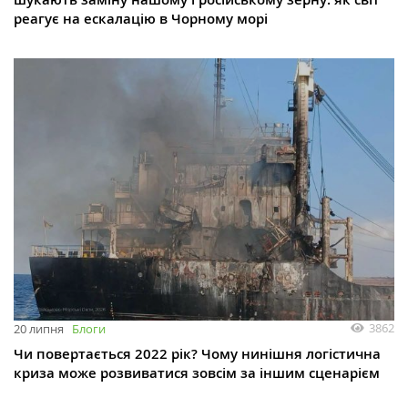
реагує на ескалацію в Чорному морі
3862
20 липня
Блоги
Чи повертається 2022 рік? Чому нинішня логістична
криза може розвиватися зовсім за іншим сценарієм