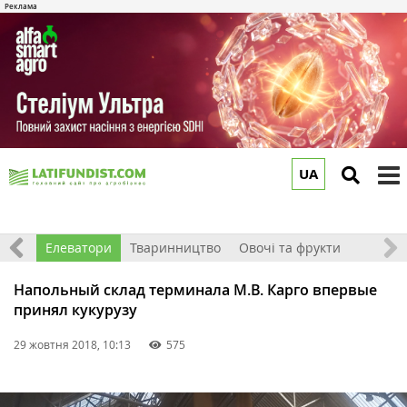
UA
to
m
землі
Елеватори
Тваринництво
Овочі та фрукти
Напольный склад терминала М.В. Карго впервые
принял кукурузу
29 жовтня 2018, 10:13
575