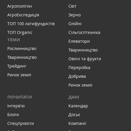
Агрополігон
Світ
АгроЕкспедиція
Зерно
ТОП 100 латифундистів
Олійні
ТОП Organic
Сільгосптехніка
ТЕМИ
Елеватори
Рослинництво
Тваринництво
Тваринництво
Овочі та фрукти
Трейдинг
Переробка
Ринок землі
Добрива
Ринок землі
ПОЧИТАТИ
ДАНІ
Інтервʼю
Календар
Блоги
Досьє
Спецпроєкти
Компанії