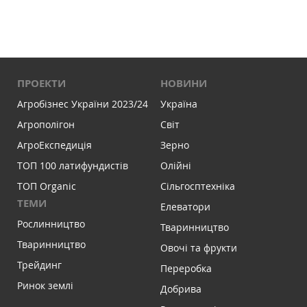
ПРОЕКТИ
НОВИНИ
Агробізнес України 2023/24
Україна
Агрополігон
Світ
АгроЕкспедиція
Зерно
ТОП 100 латифундистів
Олійні
ТОП Organic
Сільгосптехніка
ТЕМИ
Елеватори
Рослинництво
Тваринництво
Тваринництво
Овочі та фрукти
Трейдинг
Переробка
Ринок землі
Добрива