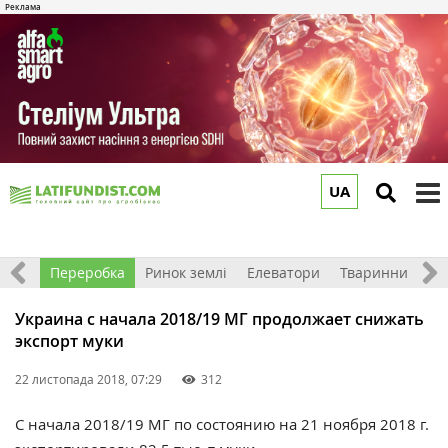
UA
to
m
хніка
Переробка
Ринок землі
Елеватори
Тваринництво
Украина с начала 2018/19 МГ продолжает снижать
экспорт муки
22 листопада 2018, 07:29
312
С начала 2018/19 МГ по состоянию на 21 ноября 2018 г.