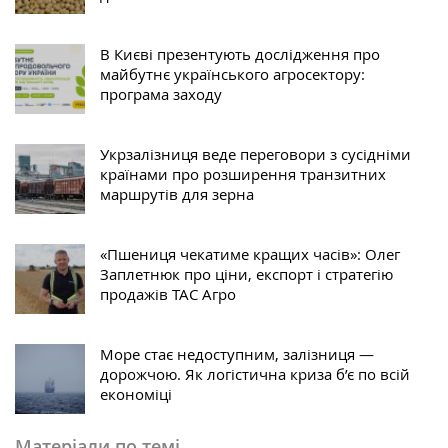
В Києві презентують дослідження про
майбутнє українського агросектору:
програма заходу
Укрзалізниця веде переговори з сусідніми
країнами про розширення транзитних
маршрутів для зерна
«Пшениця чекатиме кращих часів»: Олег
Заплетнюк про ціни, експорт і стратегію
продажів ТАС Агро
Море стає недоступним, залізниця —
дорожчою. Як логістична криза б’є по всій
економіці
Матеріали по темі