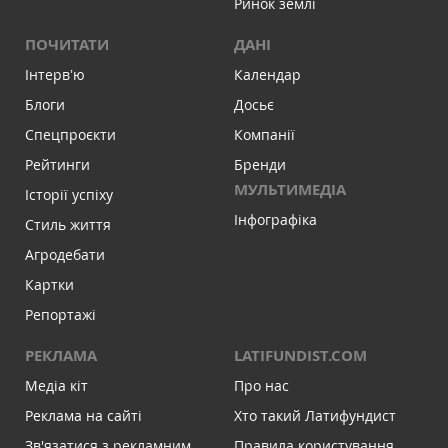
Ринок землі
ПОЧИТАТИ
ДАНІ
Інтервʼю
Календар
Блоги
Досьє
Спецпроєкти
Компанії
Рейтинги
Бренди
МУЛЬТИМЕДІА
Історії успіху
Інфографіка
Стиль життя
Агродебати
Картки
Репортажі
РЕКЛАМА
LATIFUNDIST.COM
Медіа кіт
Про нас
Реклама на сайті
Хто такий Латифундист
Зв'язатися з рекламним
Правила користування