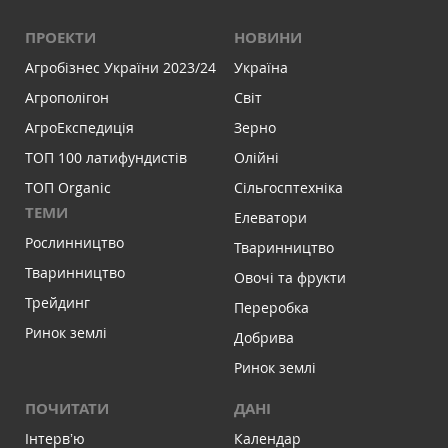
ПРОЕКТИ
НОВИНИ
Агробізнес України 2023/24
Україна
Агрополігон
Світ
АгроЕкспедиція
Зерно
ТОП 100 латифундистів
Олійні
ТОП Organic
Сільгосптехніка
ТЕМИ
Елеватори
Рослинництво
Тваринництво
Тваринництво
Овочі та фрукти
Трейдинг
Переробка
Ринок землі
Добрива
Ринок землі
ПОЧИТАТИ
ДАНІ
Інтервʼю
Календар