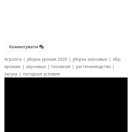
Коментувати
|
|
|
Агроліга
уборка урожая 2020
уборка зерновых
збір
|
|
|
|
врожаю
зерновые
посевная
растениеводство
|
засуха
погодные условия