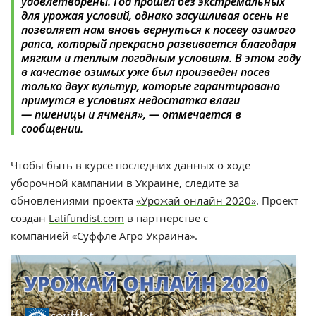
удовлетворены. Год прошел без экстремальных
для урожая условий, однако засушливая осень не
позволяет нам вновь вернуться к посеву озимого
рапса, который прекрасно развивается благодаря
мягким и теплым погодным условиям. В этом году
в качестве озимых уже был произведен посев
только двух культур, которые гарантировано
примутся в условиях недостатка влаги
—
пшеницы и ячменя»,
—
отмечается в
сообщении.
Чтобы быть в курсе последних данных о ходе
уборочной кампании в Украине, следите за
обновлениями проекта
«Урожай онлайн 2020»
. Проект
создан
Latifundist.com
в партнерстве с
компанией
«Суффле Агро Украина»
.