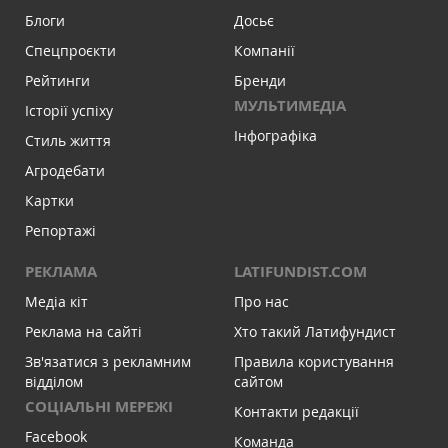
Блоги
Досьє
Спецпроєкти
Компанії
Рейтинги
Бренди
МУЛЬТИМЕДІА
Історії успіху
Інфографіка
Стиль життя
Агродебати
Картки
Репортажі
РЕКЛАМА
LATIFUNDIST.COM
Медіа кіт
Про нас
Реклама на сайті
Хто такий Латифундист
Зв'язатися з рекламним
Правила користування
відділом
сайтом
СОЦІАЛЬНІ МЕРЕЖІ
Контакти редакції
Facebook
Команда