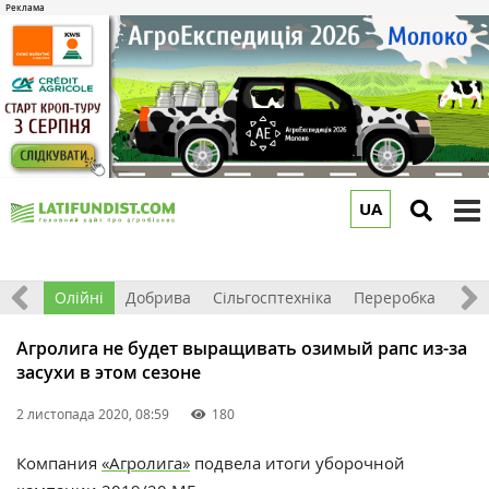
UA
to
m
ерно
Олійні
Добрива
Сільгосптехніка
Переробка
Рин
Агролига не будет выращивать озимый рапс из-за
засухи в этом сезоне
2 листопада 2020, 08:59
180
Компания
«Агролига»
подвела итоги уборочной