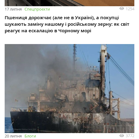
1254
17 липня
Спецпроєкти
Пшениця дорожчає (але не в Україні), а покупці
шукають заміну нашому і російському зерну: як світ
реагує на ескалацію в Чорному морі
3772
20 липня
Блоги