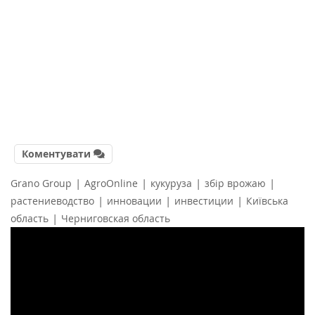
Коментувати
|
|
|
|
Grano Group
AgroOnline
кукуруза
збір врожаю
|
|
|
растениеводство
инновации
инвестиции
Київська
|
область
Черниговская область