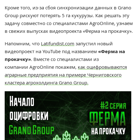
Кроме того, из-за сбоя синхронизации данных в Grano
Group рискуют потерять 5 га кукурузы. Как решать эту
задачу совместно со специалистами AgroOnline, узнаем
в свежих выпусках видеопроекта «Ферма на прокачку».
Напомним, что
Latifundist.com
запустил новый
видеопроект на YouTube под названием
«Ферма на
прокачку»
. Вместе со специалистами из
компании
AgroOnline
покажем,
как оцифровываются
аграрные предприятия на примере Черниговского
кластера агрохолдинга
Grano Group
.