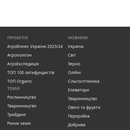
ПРОЕКТИ
НОВИНИ
Агробізнес України 2023/24
Україна
Агрополігон
Світ
АгроЕкспедиція
Зерно
ТОП 100 латифундистів
Олійні
ТОП Organic
Сільгосптехніка
ТЕМИ
Елеватори
Рослинництво
Тваринництво
Тваринництво
Овочі та фрукти
Трейдинг
Переробка
Ринок землі
Добрива