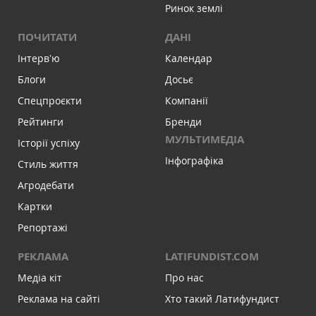
Ринок землі
ПОЧИТАТИ
ДАНІ
Інтервʼю
Календар
Блоги
Досьє
Спецпроєкти
Компанії
Рейтинги
Бренди
МУЛЬТИМЕДІА
Історії успіху
Інфографіка
Стиль життя
Агродебати
Картки
Репортажі
РЕКЛАМА
LATIFUNDIST.COM
Медіа кіт
Про нас
Реклама на сайті
Хто такий Латифундист