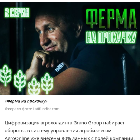
«Ферма на прокачку»
Джерело фото: Latifundist.com
Цифровизация агрохолдинга
Grano Group
набирает
обороты, в систему управления агробизнесом
AgroOnline
уже внесены 80% данных с полей компании.