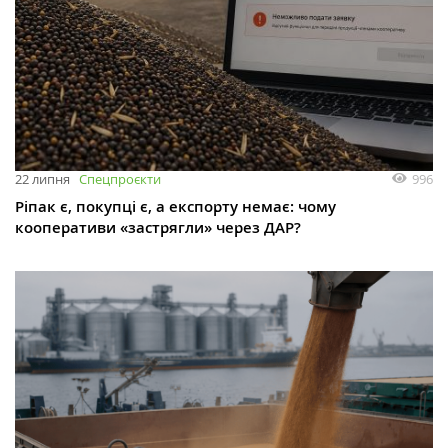
996
22 липня
Спецпроєкти
Ріпак є, покупці є, а експорту немає: чому
кооперативи «застрягли» через ДАР?