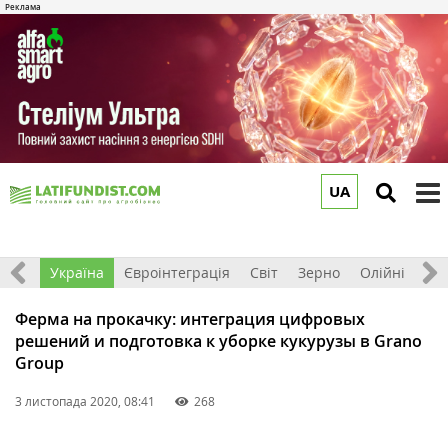
UA
to
m
Все
Україна
Євроінтеграція
Світ
Зерно
Олійні
До
Ферма на прокачку: интеграция цифровых
решений и подготовка к уборке кукурузы в Grano
Group
3 листопада 2020, 08:41
268