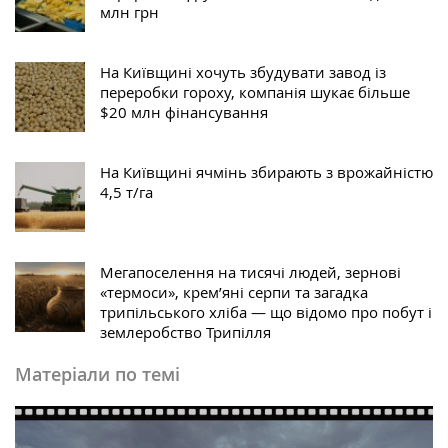
млн грн
На Київщині хочуть збудувати завод із
переробки гороху, компанія шукає більше
$20 млн фінансування
На Київщині ячмінь збирають з врожайністю
4,5 т/га
Мегапоселення на тисячі людей, зернові
«термоси», крем’яні серпи та загадка
трипільського хліба — що відомо про побут і
землеробство Трипілля
Матеріали по темі