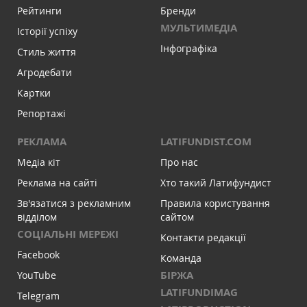
Рейтинги
Бренди
МУЛЬТИМЕДІА
Історії успіху
Інфографіка
Стиль життя
Агродебати
Картки
Репортажі
РЕКЛАМА
LATIFUNDIST.COM
Медіа кіт
Про нас
Реклама на сайті
Хто такий Латифундист
Зв'язатися з рекламним
Правила користування
відділом
сайтом
СОЦІАЛЬНІ МЕРЕЖІ
Контакти редакції
Facebook
Команда
БІРЖА
YouTube
LATIFUNDIMAG
Telegram