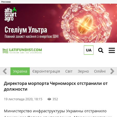
UA
to
m
Все
Україна
Євроінтеграція
Світ
Зерно
Олійні
До
Директора морпорта Черноморск отстранили от
должности
19 листопада 2020, 18:15
352
Министерство инфраструктуры Украины
отстранило