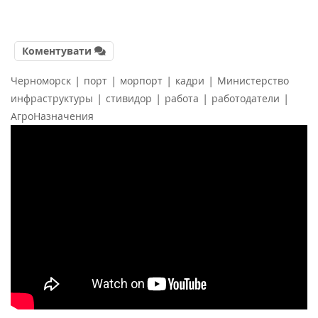
Коментувати
|
|
|
|
Черноморск
порт
морпорт
кадри
Министерство
|
|
|
|
инфраструктуры
стивидор
работа
работодатели
АгроНазначения