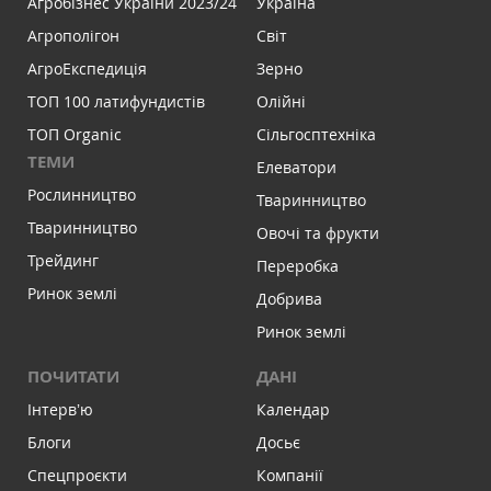
Агробізнес України 2023/24
Україна
Агрополігон
Світ
АгроЕкспедиція
Зерно
ТОП 100 латифундистів
Олійні
ТОП Organic
Сільгосптехніка
ТЕМИ
Елеватори
Рослинництво
Тваринництво
Тваринництво
Овочі та фрукти
Трейдинг
Переробка
Ринок землі
Добрива
Ринок землі
ПОЧИТАТИ
ДАНІ
Інтервʼю
Календар
Блоги
Досьє
Спецпроєкти
Компанії