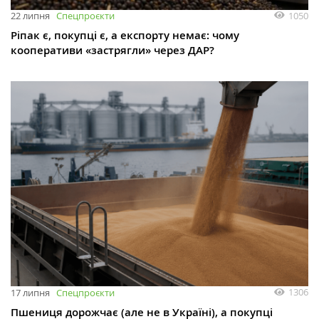
1050
22 липня
Спецпроєкти
Ріпак є, покупці є, а експорту немає: чому
кооперативи «застрягли» через ДАР?
1306
17 липня
Спецпроєкти
Пшениця дорожчає (але не в Україні), а покупці