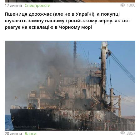
1300
17 липня
Спецпроєкти
Пшениця дорожчає (але не в Україні), а покупці
шукають заміну нашому і російському зерну: як світ
реагує на ескалацію в Чорному морі
3857
20 липня
Блоги