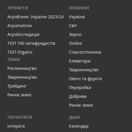
ПРОЕКТИ
НОВИНИ
Агробізнес України 2023/24
Україна
Агрополігон
Світ
АгроЕкспедиція
Зерно
ТОП 100 латифундистів
Олійні
ТОП Organic
Сільгосптехніка
ТЕМИ
Елеватори
Рослинництво
Тваринництво
Тваринництво
Овочі та фрукти
Трейдинг
Переробка
Ринок землі
Добрива
Ринок землі
ПОЧИТАТИ
ДАНІ
Інтервʼю
Календар