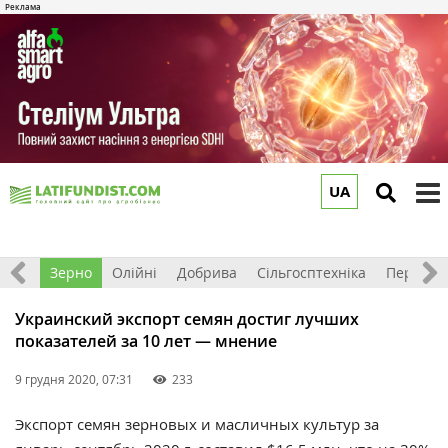
UA
to
m
Світ
Зерно
Олійні
Добрива
Сільгосптехніка
Перероб
Украинский экспорт семян достиг лучших
показателей за 10 лет — мнение
9 грудня 2020, 07:31
233
Экспорт семян зерновых и масличных культур за