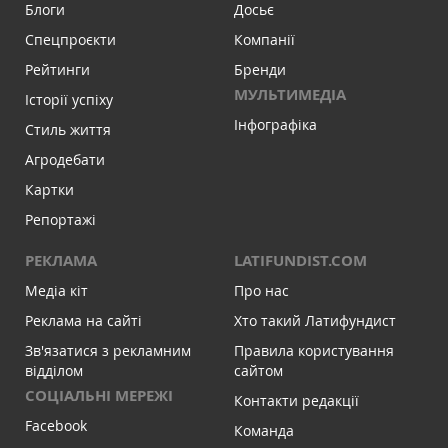
Блоги
Досьє
Спецпроєкти
Компанії
Рейтинги
Бренди
МУЛЬТИМЕДІА
Історії успіху
Інфографіка
Стиль життя
Агродебати
Картки
Репортажі
РЕКЛАМА
LATIFUNDIST.COM
Медіа кіт
Про нас
Реклама на сайті
Хто такий Латифундист
Зв'язатися з рекламним
Правила користування
відділом
сайтом
СОЦІАЛЬНІ МЕРЕЖІ
Контакти редакції
Facebook
Команда