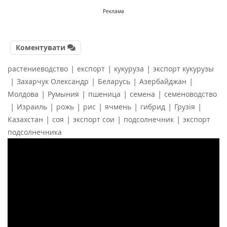
Реклама
Коментувати
|
|
|
растениеводство
експорт
кукуруза
экспорт кукурузы
|
|
|
|
Захарчук Олександр
Беларусь
Азербайджан
|
|
|
|
Молдова
Румыния
пшеница
семена
семеноводство
|
|
|
|
|
|
|
Израиль
рожь
рис
ячмень
гибрид
Грузія
|
|
|
|
Казахстан
соя
экспорт сои
подсолнечник
экспорт
подсолнечника