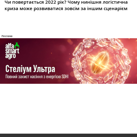
Чи повертається 2022 рік? Чому нинішня логістична
криза може розвиватися зовсім за іншим сценарієм