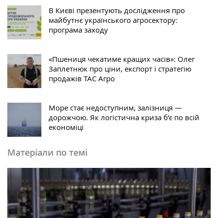
В Києві презентують дослідження про
майбутнє українського агросектору:
програма заходу
«Пшениця чекатиме кращих часів»: Олег
Заплетнюк про ціни, експорт і стратегію
продажів ТАС Агро
Море стає недоступним, залізниця —
дорожчою. Як логістична криза б’є по всій
економіці
Матеріали по темі