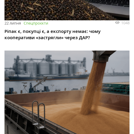
1048
22 липня
Спецпроєкти
Ріпак є, покупці є, а експорту немає: чому
кооперативи «застрягли» через ДАР?