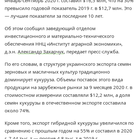
январь-сентябрь 2020 г. составил
$
16,5 млн, что на 30%
превысило годовой показатель 2019 г. в $12,7 млн. Это
— лучшие показатели за последние 10 лет.
Об этом сообщил заведующий отделом
инвестиционного и материально-технического
обеспечения ННЦ «Институт аграрной экономики»,
д.э.н.
Александр Захарчук
, передает пресс-служба.
По его словам, в структуре украинского экспорта семян
зерновых и масличных культур традиционно
доминирует кукуруза. Объемы поставок этого вида
продукции на зарубежные рынки за 9 месяцев 2020 г. в
стоимостном измерении составляли $12,2 млн, а доля
семян кукурузы в отечественном экспорте составила
около 74%.
Кроме того, экспорт гибридной кукурузы увеличился по
сравнению с прошлым годом на 55% и составил в 2020
г. 7,44 тыс. т — против 4,8 тыс. т в 2019 г.