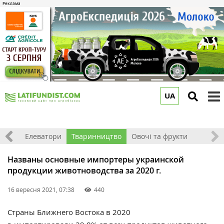
UA
to
m
землі
Елеватори
Тваринництво
Овочі та фрукти
Названы основные импортеры украинской
продукции животноводства за 2020 г.
16 вересня 2021, 07:38
440
С
траны Ближнего Востока в 2020