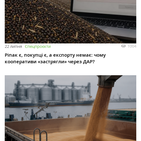
1004
22 липня
Спецпроєкти
Ріпак є, покупці є, а експорту немає: чому
кооперативи «застрягли» через ДАР?