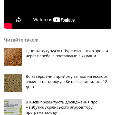
Читайте також
Ціни на кукурудзу в Туреччині різко зросли
через перебої з поставками з України
До завершення прийому заявок на експорт
ячменю та гороху до Китаю залишилося 12
днів
В Києві презентують дослідження про
майбутнє українського агросектору:
програма заходу