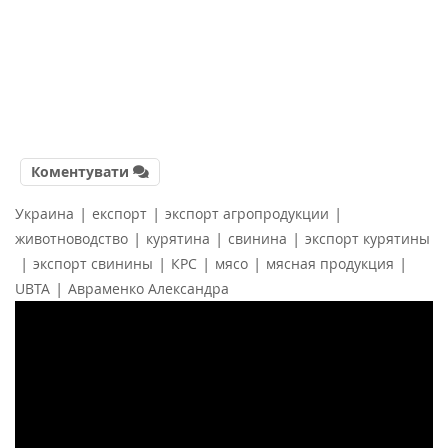
Коментувати
|
|
|
Украина
експорт
экспорт агропродукции
|
|
|
животноводство
курятина
свинина
экспорт курятины
|
|
|
|
|
экспорт свинины
КРС
мясо
мясная продукция
|
UBTA
Авраменко Александра