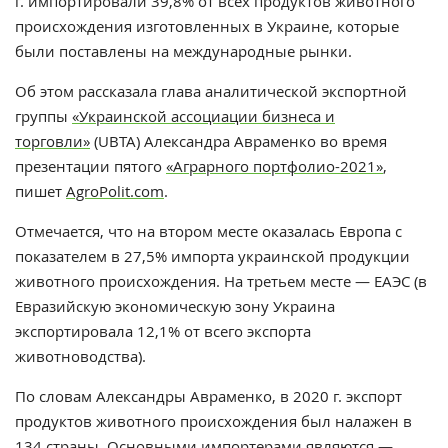
г. импортировали 39,8% от всех продуктов животного
происхождения изготовленных в Украине, которые
были поставлены на международные рынки
.
Об этом рассказала глава аналитической экспортной
группы
«Украинской ассоциации бизнеса и
торговли»
(UBTA)
Александра Авраменко во время
презентации пятого
«Аграр
ного
портфолио-2021»
,
пишет
AgroPolit.com
.
Отмечается, что н
а втором месте оказалась Европа с
показателем в 27,5% импорта украинской продукции
животного происхождения. На третьем месте — ЕАЭС (в
Евразийскую экономическую зону Украина
экспортировала 12,1% от всего экспорта
животноводства).
По словам
Александры Авраменко, в 2020 г. экспорт
продуктов животного происхождения был налажен в
134 страны. Основными импортерами являются —