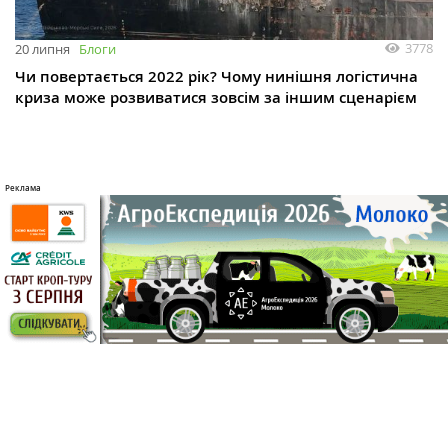
3778
20 липня
Блоги
Чи повертається 2022 рік? Чому нинішня логістична
криза може розвиватися зовсім за іншим сценарієм