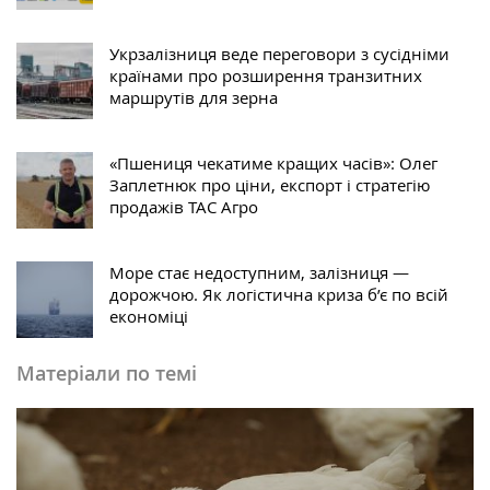
Укрзалізниця веде переговори з сусідніми
країнами про розширення транзитних
маршрутів для зерна
«Пшениця чекатиме кращих часів»: Олег
Заплетнюк про ціни, експорт і стратегію
продажів ТАС Агро
Море стає недоступним, залізниця —
дорожчою. Як логістична криза б’є по всій
економіці
Матеріали по темі