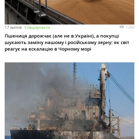
1260
17 липня
Спецпроєкти
Пшениця дорожчає (але не в Україні), а покупці
шукають заміну нашому і російському зерну: як світ
реагує на ескалацію в Чорному морі