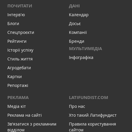
ПОЧИТАТИ
ДАНІ
Інтервʼю
Календар
Блоги
Досьє
Спецпроєкти
Компанії
Рейтинги
Бренди
МУЛЬТИМЕДІА
Історії успіху
Інфографіка
Стиль життя
Агродебати
Картки
Репортажі
РЕКЛАМА
LATIFUNDIST.COM
Медіа кіт
Про нас
Реклама на сайті
Хто такий Латифундист
Зв'язатися з рекламним
Правила користування
відділом
сайтом