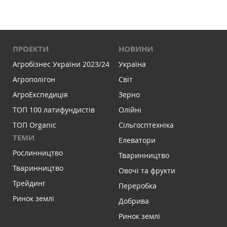
ПРОЕКТИ
НОВИНИ
Агробізнес України 2023/24
Україна
Агрополігон
Світ
АгроЕкспедиція
Зерно
ТОП 100 латифундистів
Олійні
ТОП Organic
Сільгосптехніка
ТЕМИ
Елеватори
Рослинництво
Тваринництво
Тваринництво
Овочі та фрукти
Трейдинг
Переробка
Ринок землі
Добрива
Ринок землі