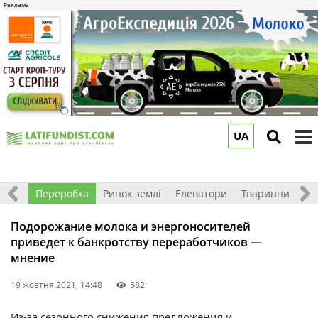
UA
to
m
хніка
Переробка
Ринок землі
Елеватори
Тваринництво
Подорожание молока и энергоносителей
приведет к банкротству переработчиков —
мнение
19 жовтня 2021, 14:48
582
Из-за
сезонного снижения предложения и