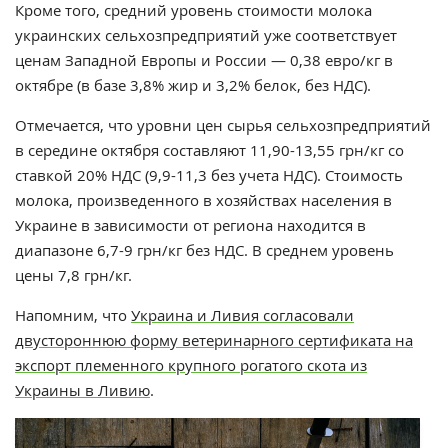
Кроме того, средний уровень стоимости молока
украинских сельхозпредприятий уже соответствует
ценам Западной Европы и России — 0,38 евро/кг в
октябре (в базе 3,8% жир и 3,2% белок, без НДС).
Отмечается, что уровни цен сырья сельхозпредприятий
в середине октября составляют 11,90-13,55 грн/кг со
ставкой 20% НДС (9,9-11,3 без учета НДС). Стоимость
молока, произведенного в хозяйствах населения в
Украине в зависимости от региона находится в
диапазоне 6,7-9 грн/кг без НДС. В среднем уровень
цены 7,8 грн/кг.
Напомним, что
Украина и Ливия согласовали
двустороннюю форму ветеринарного сертификата на
экспорт племенного крупного рогатого скота из
Украины в Ливию
.