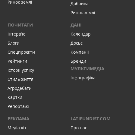
Ринок землі
Добрива
Ринок землі
ПОЧИТАТИ
ДАНІ
Інтервʼю
Календар
Блоги
Досьє
Спецпроєкти
Компанії
Рейтинги
Бренди
МУЛЬТИМЕДІА
Історії успіху
Інфографіка
Стиль життя
Агродебати
Картки
Репортажі
РЕКЛАМА
LATIFUNDIST.COM
Медіа кіт
Про нас