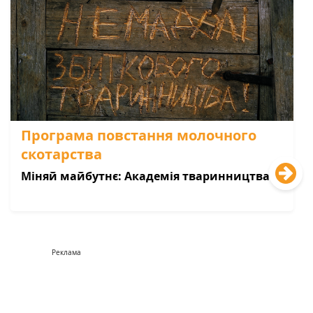
Програма повстання молочного
скотарства
Міняй майбутнє: Академія тваринництва
Реклама