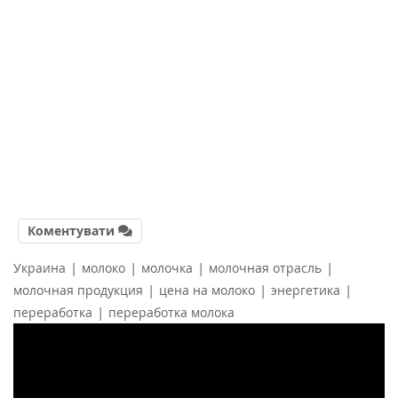
Коментувати
|
|
|
|
Украина
молоко
молочка
молочная отрасль
|
|
|
молочная продукция
цена на молоко
энергетика
|
переработка
переработка молока