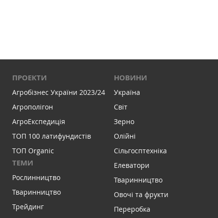
ПРОЕКТИ
НОВИНИ
Агробізнес України 2023/24
Україна
Агрополігон
Світ
АгроЕкспедиція
Зерно
ТОП 100 латифундистів
Олійні
ТОП Organic
Сільгосптехніка
ТЕМИ
Елеватори
Рослинництво
Тваринництво
Тваринництво
Овочі та фрукти
Трейдинг
Переробка