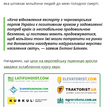
яка штовхає мільйони людей до межі голодної смерті.
«Хоча відновлення експорту з чорноморських
портів України є позитивним кроком у задоволенні
потреб країн із нестабільною продовольчою
безпекою, ці поставки мають продовжуватися,
щоб мільйони тонн їжі могли потрапити на ринки
та допомогти нагодувати найуразливіші верстви
населення світу», — заявив Ентоні Блінкен.
Нагадаємо, що
ціни на європейську пшеницю зросли
завдяки ослабленню курсу євро
.