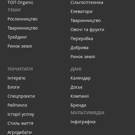
ТОП Organic
Сільгосптехніка
ТЕМИ
Елеватори
Рослинництво
Тваринництво
Тваринництво
Овочі та фрукти
Трейдинг
Переробка
Ринок землі
Добрива
Ринок землі
ПОЧИТАТИ
ДАНІ
Інтервʼю
Календар
Блоги
Досьє
Спецпроєкти
Компанії
Рейтинги
Бренди
МУЛЬТИМЕДІА
Історії успіху
Інфографіка
Стиль життя
Агродебати