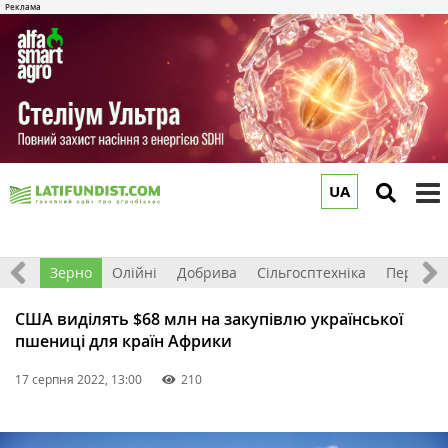
UA
to
m
Світ
Зерно
Олійні
Добрива
Сільгосптехніка
Перероб
США виділять $68 млн на закупівлю української
пшениці для країн Африки
17 серпня 2022, 13:00
210