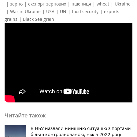
|
|
|
|
|
зерно
експорт зернових
пшениця
wheat
Ukraine
|
|
|
|
|
|
War in Ukraine
USA
UN
food security
exports
|
grains
Black Sea grain
Читайте також
В НБУ назвали нинішню ситуацію з портами
більш контрольованою, ніж в 2022 році