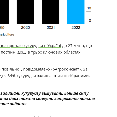
ноз врожаю кукурудзи в Україні
до 27 млн т, що
постійні дощі в трьох ключових областях.
 повільно», повідомляє
«УкрАгроКонсалт»
. За
удня 34% кукурудзи залишаються незібраними.
и залишали кукурудзу зимувати. Більше снігу
пних двох тижнів можуть затримати польові
 пише видання.