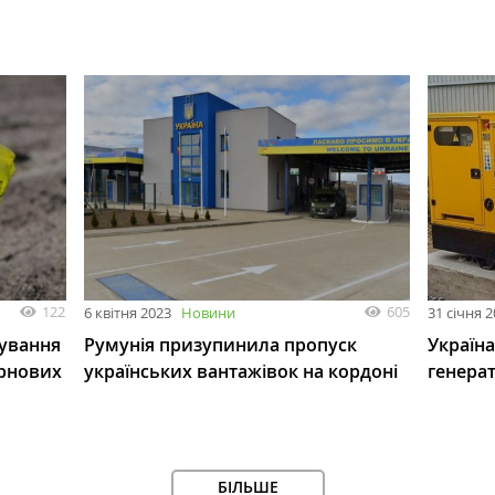
122
605
6 квітня 2023
Новини
31 січня 
мування
Румунія призупинила пропуск
Україн
рнових
українських вантажівок на кордоні
генерат
БІЛЬШЕ