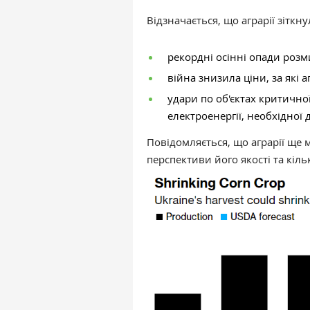
Відзначається, що аграрії зітк
рекордні осінні опади розм
війна знизила ціни, за які 
удари по об'єктах критичн
електроенергії, необхідної 
Повідомляється, що аграрії ще 
перспективи його якості та кіл