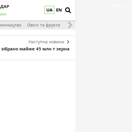
НДАР
Реклама
UA
EN
инг
ринництво
Овочі та фрукти
Наступна новина
і зібрано майже 45 млн т зерна