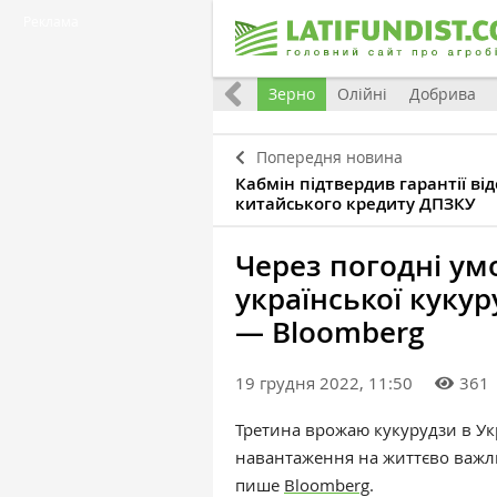
Реклама
Україна
Євроінтеграція
Світ
Зерно
Олійні
Добрива
Попередня новина
Кабмін підтвердив гарантії ві
китайського кредиту ДПЗКУ
Через погодні ум
української куку
— Bloomberg
19 грудня 2022, 11:50
361
Третина врожаю кукурудзи в Ук
навантаження на життєво важли
пише
Bloomberg
.