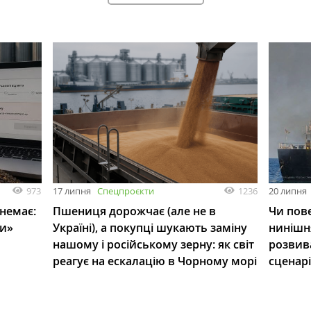
973
1236
17 липня
Спецпроєкти
20 липня
 немає:
Пшениця дорожчає (але не в
Чи пове
ли»
Україні), а покупці шукають заміну
нинішн
нашому і російському зерну: як світ
розвив
реагує на ескалацію в Чорному морі
сценар