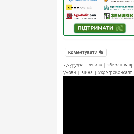
Коментувати
|
|
кукурудза
жнива
збирання вр
|
|
умови
війна
УкрАгроКонсалт