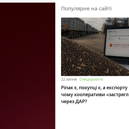
Популярне на сайті
22 липня
Спецпроєкти
Ріпак є, покупці є, а експорту
чому кооперативи «застряг
через ДАР?