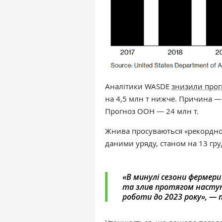
Аналітики WASDE
знизили прог
на 4,5 млн т нижче. Причина — 
Прогноз ООН — 24 млн т.
Жнива просуваються «рекордно
даними уряду, станом на 13 гр
«‎В минулі сезони фермер
та злив протягом насту
роботи до 2023 року»‎, —