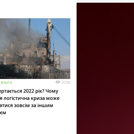
3738
Блоги
ртається 2022 рік? Чому
я логістична криза може
атися зовсім за іншим
ієм