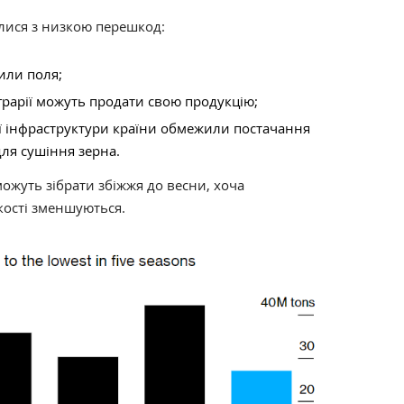
нулися з низкою перешкод:
или поля;
аграрії можуть продати свою продукцію;
ої інфраструктури країни обмежили постачання
для сушіння зерна.
можуть зібрати збіжжя до весни, хоча
ькості зменшуються.