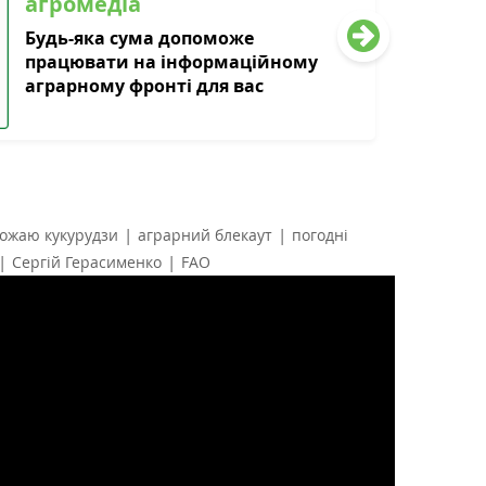
агромедіа
Будь-яка сума допоможе
працювати на інформаційному
аграрному фронті для вас
|
|
ожаю кукурудзи
аграрний блекаут
погодні
|
|
Сергій Герасименко
FAO