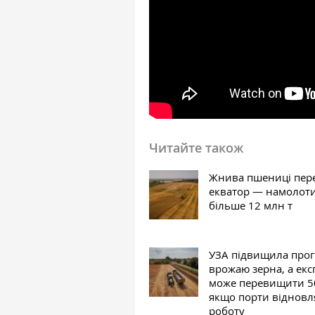
Читайте також
Жнива пшениці пер
екватор — намолот
більше 12 млн т
УЗА підвищила прог
врожаю зерна, а екс
може перевищити 50
якщо порти відновл
роботу