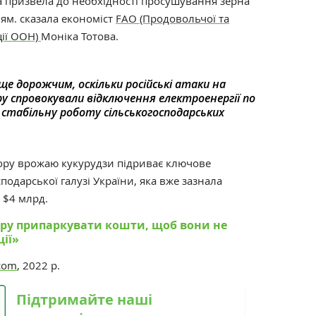
 призвела до необхідності просушування зерна
ям. сказала економіст
FAO (Продовольчої та
ції ООН)
Моніка Тотова.
 ще дорожчим, оскільки російські атаки на
у спровокували відключення електроенергії по
о стабільну роботу сільськогосподарських
ору врожаю кукурудзи підриває ключове
подарської галузі України, яка вже зазнала
д
$
4 млрд.
тору припаркувати кошти, щоб вони не
ції»
.com
, 2022 р.
Підтримайте наші