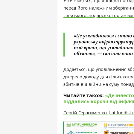
Уточнюється, що дощова погода
перед його належним зберіганн
сільськогосподарської організа
«‎Це ускладнилося і стало
українську інфраструктур
всій країні, що ускладнил
об’єктів», — сказала вона.
Додається, що уповільнення зб
джерело доходу для сільськогос
збитків від війни на суму пона
Читайте також:
«‎Де інвес
піддались корозії від інфля
Сергій Герасименко
,
Latifundist