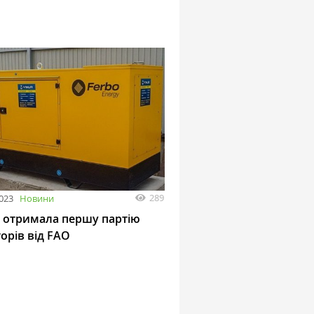
289
2023
Новини
а отримала першу партію
орів від FAO