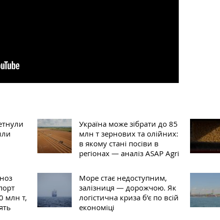
етнули
Україна може зібрати до 85
или
млн т зернових та олійних:
в якому стані посіви в
регіонах — аналіз ASAP Agri
ноз
Море стає недоступним,
порт
залізниця — дорожчою. Як
 млн т,
логістична криза б’є по всій
ять
економіці