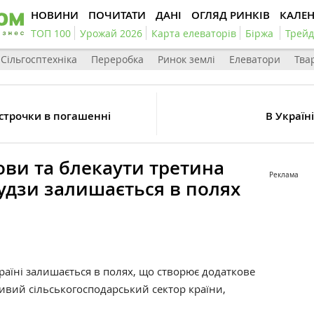
НОВИНИ
ПОЧИТАТИ
ДАНІ
ОГЛЯД РИНКІВ
КАЛЕ
ТОП 100
Урожай 2026
Карта елеваторів
Біржа
Трейд
Сільгосптехніка
Переробка
Ринок землі
Елеватори
Тва
дстрочки в погашенні
В Україн
ови та блекаути третина
Реклама
рудзи залишається в полях
раїні залишається в полях, що створює додаткове
вий сільськогосподарський сектор країни,