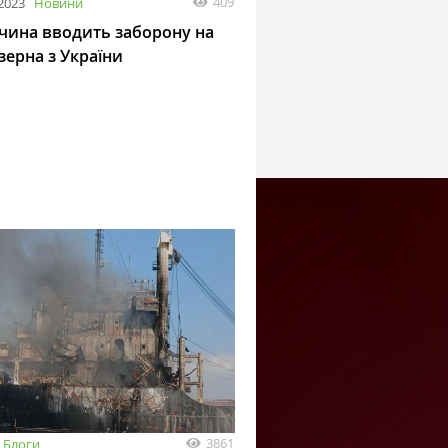
409
 2023
Новини
чина вводить заборону на
зерна з України
3861
Блоги