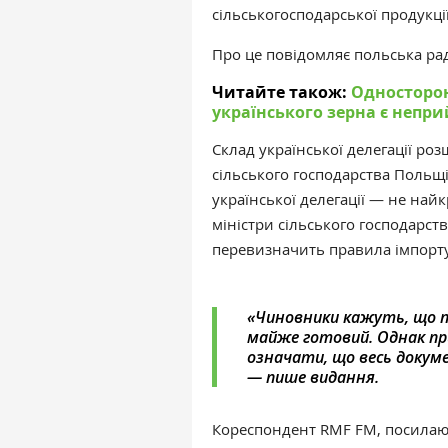
сільськогосподарської продукції
Про це повідомляє польська ра
Читайте також:
Односторонн
українського зерна є непр
Склад української делегації ро
сільського господарства Польщ
української делегації
—
не найкр
міністри сільського господарст
перевизначить правила імпорту
«
Чиновники кажуть, що п
майже готовий.
Однак пр
означати, що весь докум
—
пише видання.
Кореспондент RMF FM, посилаюч