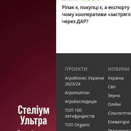
Ріпак є, покупці є, а експорту
чому кооперативи «застряг
через ДАР?
ПРОЕКТИ
НОВИНИ
Агробізнес України
Україна
2023/24
Світ
Агрополігон
Зерно
АгроЕкспедиція
Олійні
ТОП 100
Сільгоспте
латифундистів
Елеватори
ТОП Organic
Тваринниц