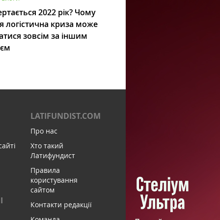
ртається 2022 рік? Чому
я логістична криза може
атися зовсім за іншим
ієм
LATIFUNDIST.COM
Про нас
сайті
Хто такий
Латифундист
Правила
користування
сайтом
І
Контакти редакції
Команда