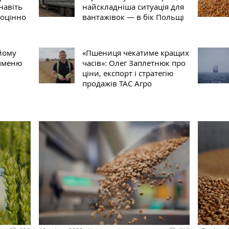
навіть
найскладніша ситуація для
ноцінно
вантажівок — в бік Польщі
йому
«Пшениця чекатиме кращих
ячменю
часів»: Олег Заплетнюк про
ціни, експорт і стратегію
продажів ТАС Агро