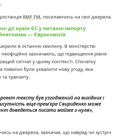
.
діостанція
RMF FM
, посилаючись на свої джерела.
і дії країн ЄС у питанні імпорту
ийнятними — Єврокомісія
зширили в останню хвилину. В міністерстві
і неофіційно зазначають, що підвищення рівня
ащий сигнал у цьому контексті.
Спочатку
ва повинні були ухвалити нову угоду, яка
 та транзиту.
роект тексту був узгоджений на вихідних і
исутність віце-прем'єра Свириденко може
ент доведеться писати майже з нуля
»,
ись на джерела, зазначає, що навряд чи зустріч