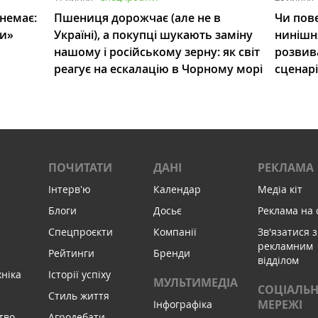
 немає:
Пшениця дорожчає (але не в
Чи пове
ли»
Україні), а покупці шукають заміну
нинішн
нашому і російському зерну: як світ
розвив
реагує на ескалацію в Чорному морі
сценар
ПОЧИТАТИ
ДАНІ
РЕКЛАМА
Інтервʼю
Календар
Медіа кіт
Блоги
Досьє
Реклама на 
Спецпроєкти
Компанії
Зв'язатися з
рекламним
Рейтинги
Бренди
відділом
хніка
Історії успіху
МУЛЬТИМЕДІА
СОЦІАЛЬН
Стиль життя
МЕРЕЖІ
Інфографіка
тво
Агродебати