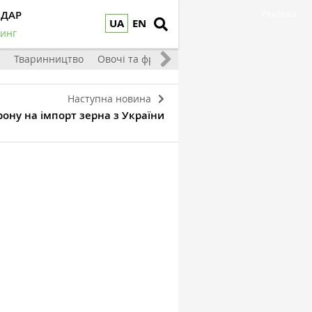
НДАР
Реклама
UA
EN
инг
Тваринництво
Овочі та фрукти
Наступна новина
ону на імпорт зерна з України