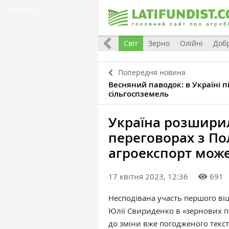
Реклама
Все
Україна
Євроінтеграція
Світ
Зерно
Олійні
Доб
Попередня новина
Весняний паводок: в Україні п
сільгоспземель
Україна розширил
переговорах з По
агроекспорт мож
17 квітня 2023, 12:36
691
Несподівана участь п
ершого віц
Юлії Свириденко
в
«
зернових п
до зміни вже погодженого текст