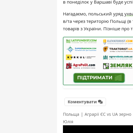
в понеділок у Варшаві буде усп
Нагадаємо, п
ольський уряд
ухв
в/та через територію Польщі (в
товарів з України. Пізніше про
Коментувати
|
Польща
Аграрії ЄС vs UA зерно
Юлія