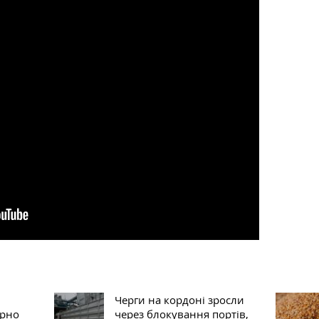
Черги на кордоні зросли
ерно
через блокування портів,