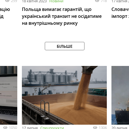
259
718
18 квітня 2023
Новини
17 квітня
ацію
Польща вимагає гарантій, що
Словач
ід
український транзит не осідатиме
імпорт 
на внутрішньому ринку
БІЛЬШЕ
1050
1306
17 липня
Спецпроєкти
20 липня