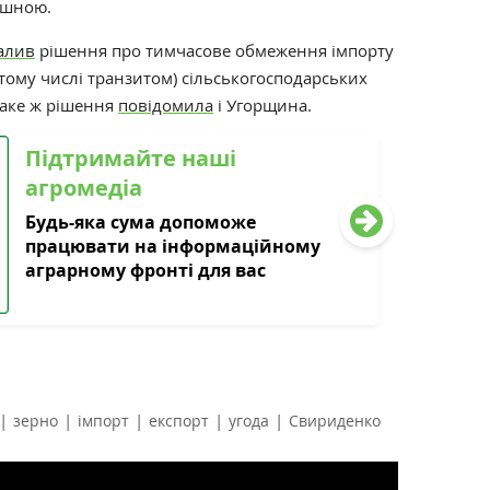
ішною.
алив
рішення про тимчасове обмеження імпорту
 тому числі транзитом) сільськогосподарських
 таке ж рішення
повідомила
і Угорщина.
Підтримайте наші
агромедіа
Будь-яка сума допоможе
працювати на інформаційному
аграрному фронті для вас
|
|
|
|
|
зерно
імпорт
експорт
угода
Свириденко