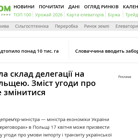
НОВИНИ
ПОЧИТАТИ
ДАНІ
ОГЛЯД РИНКІВ
КАЛЕ
ТОП 100
Урожай 2026
Карта елеваторів
Біржа
Трейд
рива
Сільгосптехніка
Переробка
Ринок землі
Елеватори
ідтопило понад 10 тис. га
Словаччина вводить забор
а склад делегації на
Реклама
льщею. Зміст угоди про
е змінитися
епрем’єр-міністра — міністра економіки України
ереговорах
»
в Польщі 17 квітня може призвести
у угоди про умови імпорту і транзиту української