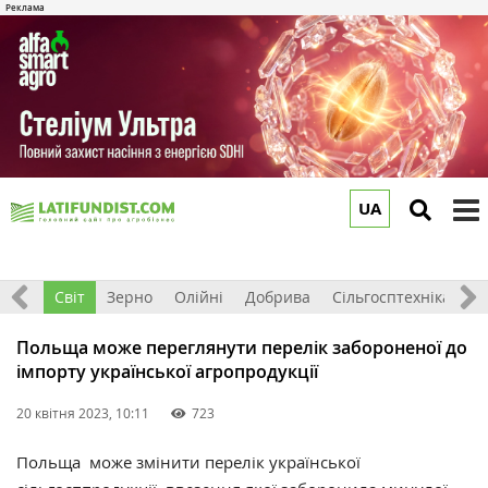
UA
to
m
ація
Світ
Зерно
Олійні
Добрива
Сільгосптехніка
П
Польща може переглянути перелік забороненої до
імпорту української агропродукції
20 квітня 2023, 10:11
723
Польща може змінити перелік української