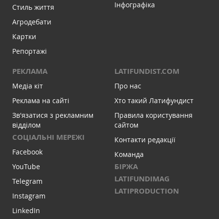
Інфографіка
Стиль життя
Агродебати
Картки
Репортажі
РЕКЛАМА
LATIFUNDIST.COM
Медіа кіт
Про нас
Реклама на сайті
Хто такий Латифундист
Зв'язатися з рекламним
Правила користування
відділом
сайтом
СОЦІАЛЬНІ МЕРЕЖІ
Контакти редакції
Facebook
Команда
БІРЖА
YouTube
LATIFUNDIMAG
Telegram
LATIPRODUCTION
Instagram
LinkedIn