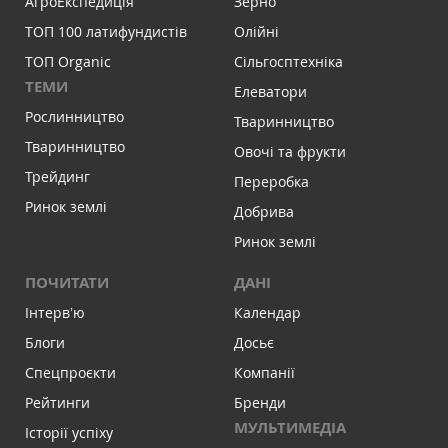
АгроЕкспедиція
Зерно
ТОП 100 латифундистів
Олійні
ТОП Organic
Сільгосптехніка
ТЕМИ
Елеватори
Рослинництво
Тваринництво
Тваринництво
Овочі та фрукти
Трейдинг
Переробка
Ринок землі
Добрива
Ринок землі
ПОЧИТАТИ
ДАНІ
Інтервʼю
Календар
Блоги
Досьє
Спецпроєкти
Компанії
Рейтинги
Бренди
МУЛЬТИМЕДІА
Історії успіху