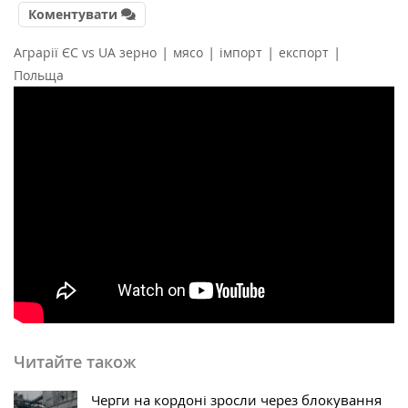
Коментувати
|
|
|
|
Аграрії ЄС vs UA зерно
мясо
імпорт
експорт
Польща
Читайте також
Черги на кордоні зросли через блокування