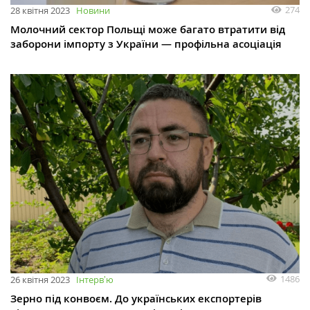
274
28 квітня 2023
Новини
Молочний сектор Польщі може багато втратити від
заборони імпорту з України — профільна асоціація
1486
26 квітня 2023
Інтервʼю
Зерно під конвоєм. До українських експортерів