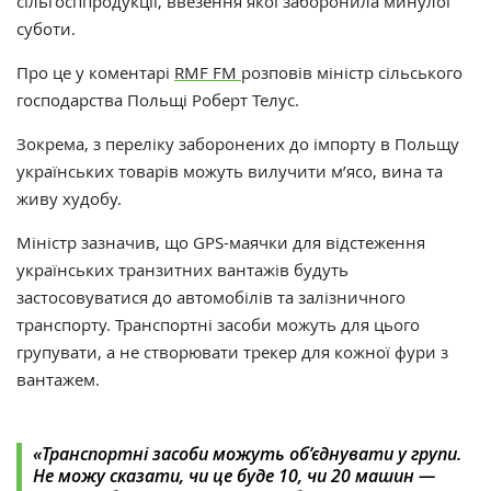
сільгосппродукції, ввезення якої заборонила минулої
суботи.
Про це у коментарі
RMF FM
розповів міністр сільського
господарства Польщі Роберт Телус.
Зокрема, з переліку заборонених до імпорту в Польщу
українських товарів можуть вилучити м’ясо, вина та
живу худобу.
Міністр зазначив, що GPS-маячки для відстеження
українських транзитних вантажів будуть
застосовуватися до автомобілів та залізничного
транспорту. Транспортні засоби можуть для цього
групувати, а не створювати трекер для кожної фури з
вантажем.
«Транспортні засоби можуть об’єднувати у групи.
Не можу сказати, чи це буде 10, чи 20 машин
—