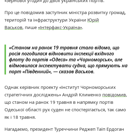
«
зернової угоди
»
до двох українських портів.
Про це повідомив заступник міністра розвитку громад,
територій та інфраструктури України
Юрій
Васьков
,
пише
«Інтерфакс-Україна»
.
«Станом на ранок 19 травня стало відомо, що
росія погодилася відновити інспекції вхідного
флоту до портів «Одеса» та «Чорноморськ», але
відмовилася інспектувати судна, що прямують на
порт «Південний»,
—
сказав Васьков.
Однак
керівник проекту «Інститут Чорноморських
стратегічних досліджень» Андрій Клименко
повідомив
,
що станом на ранок 19 травня в напрямку портів
Одеської області рух суден не спостерігається, так само
як і 18 травня.
Нагадаємо, президент Туреччини Реджеп Таїп Ердоган