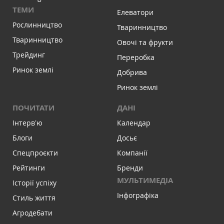
ТЕМИ
Елеватори
Рослинництво
Тваринництво
Тваринництво
Овочі та фрукти
Трейдинг
Переробка
Ринок землі
Добрива
Ринок землі
ПОЧИТАТИ
ДАНІ
Інтервʼю
Календар
Блоги
Досьє
Спецпроєкти
Компанії
Рейтинги
Бренди
МУЛЬТИМЕДІА
Історії успіху
Інфографіка
Стиль життя
Агродебати