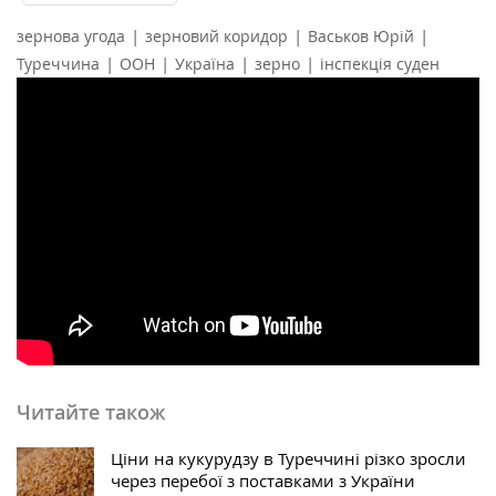
|
|
|
зернова угода
зерновий коридор
Васьков Юрій
|
|
|
|
Туреччина
ООН
Україна
зерно
інспекція суден
Читайте також
Ціни на кукурудзу в Туреччині різко зросли
через перебої з поставками з України