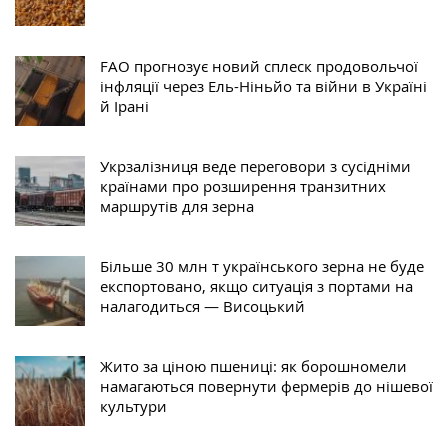
FAO прогнозує новий сплеск продовольчої
інфляції через Ель-Ніньйо та війни в Україні
й Ірані
Укрзалізниця веде переговори з сусідніми
країнами про розширення транзитних
маршрутів для зерна
Більше 30 млн т українського зерна не буде
експортовано, якщо ситуація з портами на
налагодиться — Висоцький
Жито за ціною пшениці: як борошномели
намагаються повернути фермерів до нішевої
культури