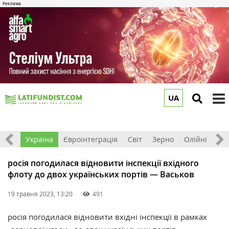
UA
to
m
Все
Україна
Євроінтеграція
Світ
Зерно
Олійні
До
росія погодилася відновити інспекції вхідного
флоту до двох українських портів — Васьков
19 травня 2023, 13:20
491
росія погодилася відновити вхідні інспекції в рамках