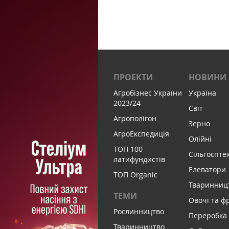
ПРОЕКТИ
НОВИНИ
Агробізнес України
Україна
2023/24
Світ
Агрополігон
Зерно
АгроЕкспедиція
Олійні
ТОП 100
Сільгоспте
латифундистів
Елеватори
ТОП Organic
Тваринниц
ТЕМИ
Овочі та ф
Рослинництво
Переробка
Тваринництво