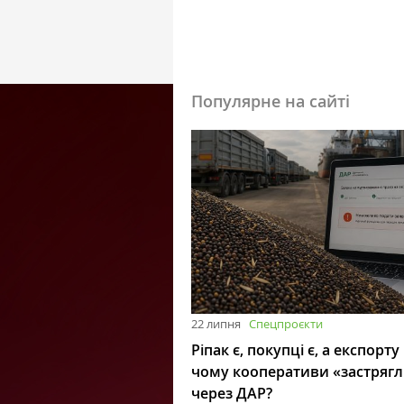
Популярне на сайті
22 липня
Спецпроєкти
Ріпак є, покупці є, а експорту
чому кооперативи «застряг
через ДАР?