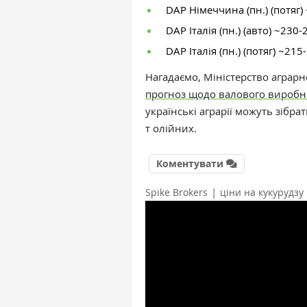
DAP Німеччина (пн.) (потяг)
DAP Італія (пн.) (авто) ~230-
DAP Італія (пн.) (потяг) ~215
Нагадаємо, Міністерство аграрн
прогноз щодо валового виробн
українські аграрії можуть зібра
т олійних.
Коментувати
|
Spike Brokers
ціни на кукурудзу