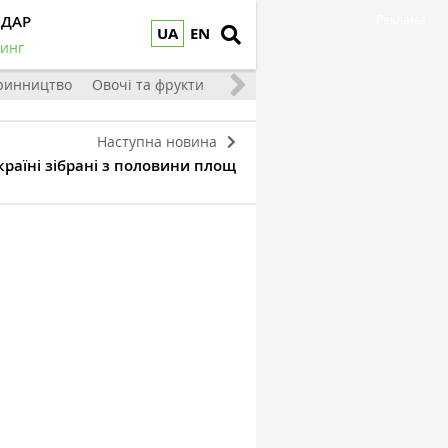
НДАР
Реклама
UA
EN
инг
ринництво
Овочі та фрукти
Наступна новина
країні зібрані з половини площ