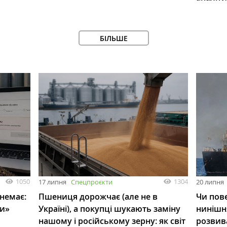
БІЛЬШЕ
1050
1304
17 липня
Спецпроєкти
20 липня
 немає:
Пшениця дорожчає (але не в
Чи пове
ли»
Україні), а покупці шукають заміну
нинішн
нашому і російському зерну: як світ
розвив