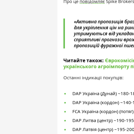
Про це
повідомляє
Spike Brokers
«Активна пропозиція браз
для укріплення цін на ри
утримуються від укладанн
сприятливі прогнози врож
пропозицій фуражної пше
Читайте також:
Єврокомісі
українського агроімпорту пі
Останні індикації покупців:
DAP Україна (Дунай) ~180-1
DAP Україна (кордон) ~140-
FCA Україна (кордон) (потяг
DAP Литва (центр) ~190-195
DAP Латвія (центр) ~195-20