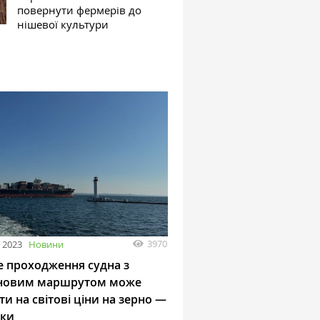
повернути фермерів до
нішевої культури
3970
 2023
Новини
е проходження судна з
новим маршрутом може
и на світові ціни на зерно —
ики