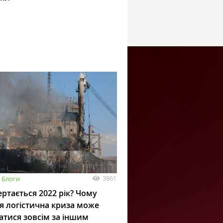
3861
Блоги
ртається 2022 рік? Чому
я логістична криза може
атися зовсім за іншим