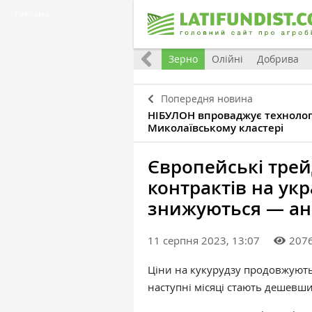
Реклама
Україна
Євроінтеграція
Світ
Зерно
Олійні
Добрива
Попередня новина
НІБУЛОН впроваджує технологі
Миколаївському кластері
Європейські трей
контрактів на укр
знижуються — ан
11 серпня 2023, 13:07
207
Ціни на кукурудзу продовжують 
наступні місяці стають дешевши