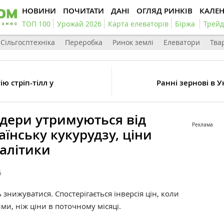
НОВИНИ
ПОЧИТАТИ
ДАНІ
ОГЛЯД РИНКІВ
КАЛЕ
ТОП 100
Урожай 2026
Карта елеваторів
Біржа
Трейд
Сільгосптехніка
Переробка
Ринок землі
Елеватори
Тва
ю стріп-тілл у
Ранні зернові в У
дери утримуються від
Реклама
аїнську кукурудзу, ціни
алітики
6
знижуватися. Спостерігається інверсія цін, коли
ми, ніж ціни в поточному місяці.