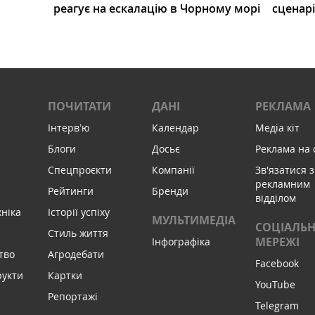
реагує на ескалацію в Чорному морі
сценар
ПОЧИТАТИ
ДАНІ
РЕКЛАМА
Інтервʼю
Календар
Медіа кіт
Блоги
Досьє
Реклама на 
Спецпроєкти
Компанії
Зв'язатися з
рекламним
Рейтинги
Бренди
відділом
хніка
Історії успіху
МУЛЬТИМЕДІА
СОЦІАЛЬН
Стиль життя
МЕРЕЖІ
Інфографіка
тво
Агродебати
Facebook
рукти
Картки
YouTube
Репортажі
Telegram