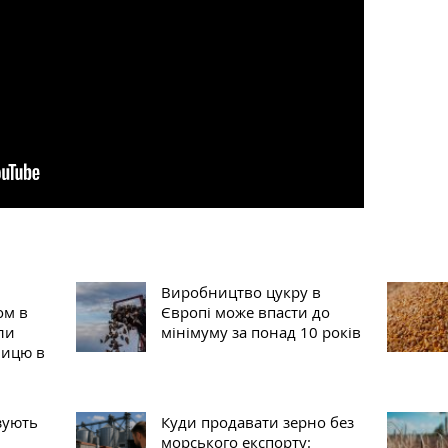
Виробництво цукру в
ом в
Європі може впасти до
ли
мінімуму за понад 10 років
ницю в
зують
Куди продавати зерно без
морського експорту: