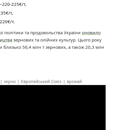
 ~220-225
€/т,
235
€/т,
-220
€/т.
ої політики та продовольства України
оновило
ицтва
зернових та олійних культур. Цього року
ти близько 56,4 млн т зернових, а також 20,3 млн
|
|
|
зерно
Європейський Союз
врожай