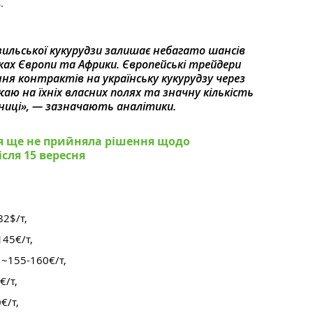
.
ильської кукурудзи залишає небагато шансів
нках Європи та Африки. Європейські трейдери
я контрактів на українську кукурудзу через
аю на їхніх власних полях та значну кількість
ниці», — зазначають аналітики.
я ще не прийняла рішення щодо
сля 15 вересня
82$/т,
145€/т,
) ~155-160
€/т,
€/т,
0
€/т,