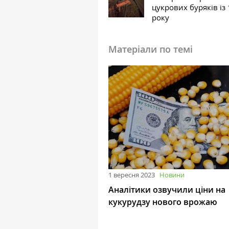
цукрових буряків із
року
Матеріали по темі
1 вересня 2023
Новини
Аналітики озвучили ціни на
кукурудзу нового врожаю