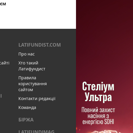
ієм
LATIFUNDIST.COM
Про нас
сайті
Хто такий
Латифундист
Правила
користування
сайтом
І
Контакти редакції
Команда
БІРЖА
LATIFUNDIMAG