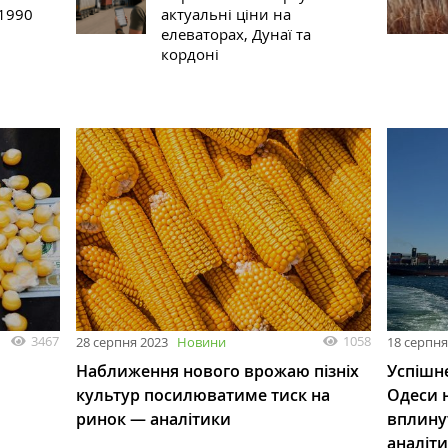
 1990
актуальні ціни на
елеваторах, Дунаї та
кордоні
3467
1058
28 серпня 2023
Новини
18 серпня
Наближення нового врожаю пізніх
Успішн
культур посилюватиме тиск на
Одеси 
ринок — аналітики
вплинут
аналіт