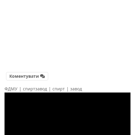
Коментувати
|
|
|
ФДМУ
спиртзавод
спирт
завод