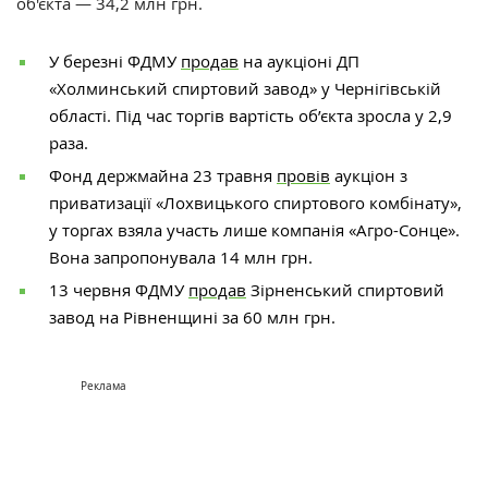
об'єкта — 34,2 млн грн.
У березні ФДМУ
продав
на аукціоні ДП
«Холминський спиртовий завод» у Чернігівській
області. Під час торгів вартість об’єкта зросла у 2,9
раза.
Фонд держмайна 23 травня
провів
аукціон з
приватизації «Лохвицького спиртового комбінату»,
у торгах взяла участь лише компанія «Агро-Сонце».
Вона запропонувала 14 млн грн.
13 червня ФДМУ
продав
Зірненський спиртовий
завод на Рівненщині за 60 млн грн.
Реклама