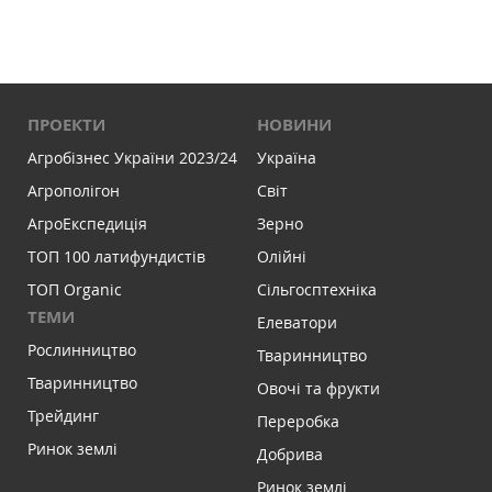
ПРОЕКТИ
НОВИНИ
Агробізнес України 2023/24
Україна
Агрополігон
Світ
АгроЕкспедиція
Зерно
ТОП 100 латифундистів
Олійні
ТОП Organic
Сільгосптехніка
ТЕМИ
Елеватори
Рослинництво
Тваринництво
Тваринництво
Овочі та фрукти
Трейдинг
Переробка
Ринок землі
Добрива
Ринок землі