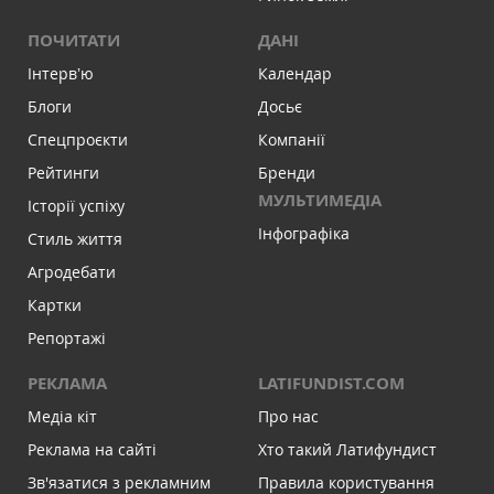
ПОЧИТАТИ
ДАНІ
Інтервʼю
Календар
Блоги
Досьє
Спецпроєкти
Компанії
Рейтинги
Бренди
МУЛЬТИМЕДІА
Історії успіху
Інфографіка
Стиль життя
Агродебати
Картки
Репортажі
РЕКЛАМА
LATIFUNDIST.COM
Медіа кіт
Про нас
Реклама на сайті
Хто такий Латифундист
Зв'язатися з рекламним
Правила користування