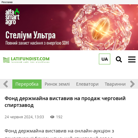
UA
to
m
хніка
Переробка
Ринок землі
Елеватори
Тваринництво
Фонд держмайна виставив на продаж черговий
спиртзавод
24 червня 2024, 13:03
192
Фонд держмайна виставив на онлайн-аукціон з