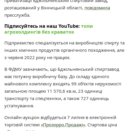
приватизації Бджільнянський спиртовий завод,
розташований у Вінницькій області,
повідомила
пресслужба.
Підписуйтесь на наш YouTube:
топи
агрохолдингів без краваток
Підприємство спеціалізується на виробництві спирту та
інших хімічних продуктів органічного походження, але
з червня 2022 року не працює.
В ФДМУ зазначають, що Бджільнянський спиртзавод
має потужну виробничу базу. До складу єдиного
майнового комплексу входять 99 об'єктів нерухомості
загальною площею 11 570,6 кв.м, 23 одиниці
транспорту та спецтехніки, а також 727 одиниць
устаткування.
Онлайн-аукціон відбудеться 7 липня в електронній
торговій системі
«Прозорро.Продажі»
. Стартова ціна