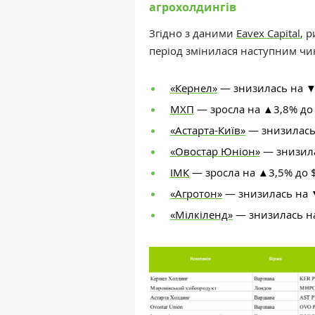
агрохолдингів
Згідно з даними
Eavex Capital
, 
період змінилася наступним чи
«Кернел»
— знизилась на ▼
МХП
— зросла на ▲3,8% до
«Астарта-Київ»
— знизилась
«Овостар Юніон»
— знизила
ІМК
— зросла на ▲3,5% до 
«Агротон»
— знизилась на 
«Мілкіленд»
— знизилась на