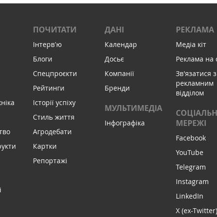
ПОЧИТАТИ
ДАНІ
РЕКЛАМА
Інтервʼю
Календар
Медіа кіт
Блоги
Досьє
Реклама на 
Спецпроєкти
Компанії
Зв'язатися з
рекламним
Рейтинги
Бренди
відділом
хніка
Історії успіху
МУЛЬТИМЕДІА
СОЦІАЛЬН
Стиль життя
МЕРЕЖІ
Інфографіка
тво
Агродебати
Facebook
рукти
Картки
YouTube
Репортажі
Telegram
Instagram
і
LinkedIn
X (ex-Twitter