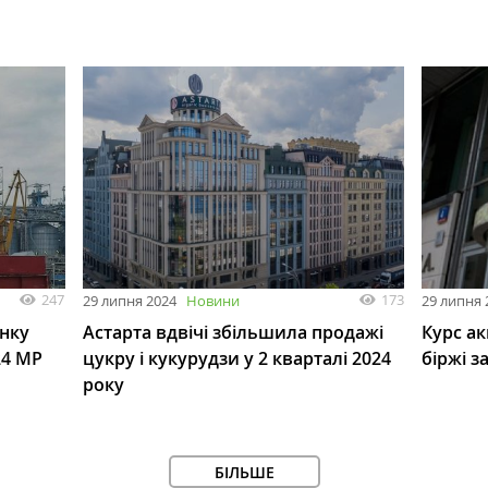
247
173
29 липня 2024
Новини
29 липня 
инку
Астарта вдвічі збільшила продажі
Курс а
24 МР
цукру і кукурудзи у 2 кварталі 2024
біржі з
року
БІЛЬШЕ