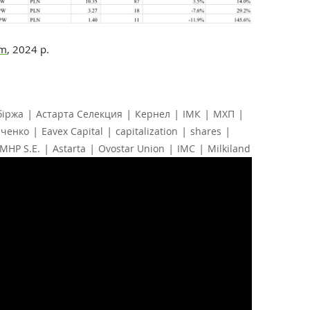
om
, 2024 р.
|
|
|
|
|
біржа
Астарта Селекция
Кернел
ІМК
МХП
|
|
|
|
аченко
Eavex Capital
capitalization
shares
|
|
|
|
MHP S.E.
Astarta
Ovostar Union
IMC
Milkiland