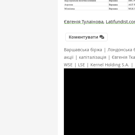
Євгенія Тулаїнова
,
Latifundist.c
Коментувати
|
Варшавська біржа
Лондонська 
|
|
акції
капіталізація
Євгенія Тк
|
|
|
WSE
LSE
Kernel Holding S.A.