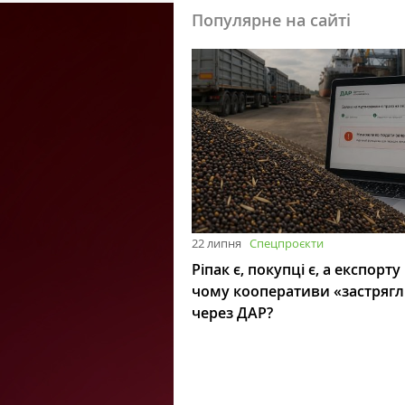
Популярне на сайті
22 липня
Спецпроєкти
Ріпак є, покупці є, а експорту
чому кооперативи «застряг
через ДАР?