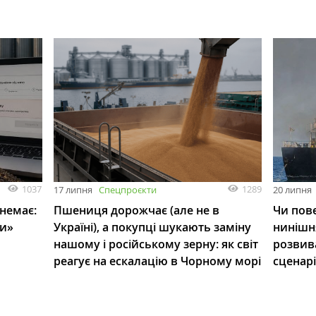
1037
1289
17 липня
Спецпроєкти
20 липня
 немає:
Пшениця дорожчає (але не в
Чи пове
ли»
Україні), а покупці шукають заміну
нинішн
нашому і російському зерну: як світ
розвив
реагує на ескалацію в Чорному морі
сценар