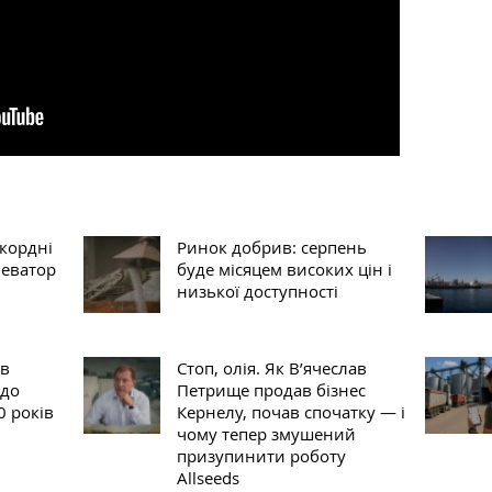
екордні
Ринок добрив: серпень
леватор
буде місяцем високих цін і
низької доступності
 в
Стоп, олія. Як В’ячеслав
 до
Петрище продав бізнес
0 років
Кернелу, почав спочатку — і
чому тепер змушений
призупинити роботу
Allseeds