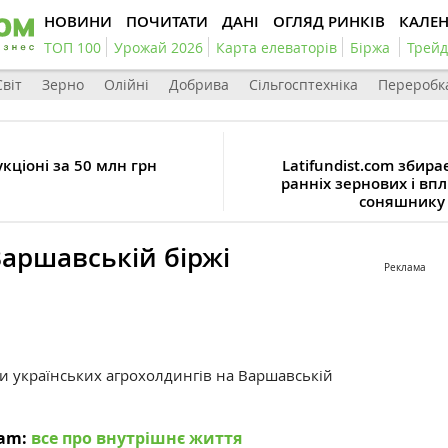
НОВИНИ
ПОЧИТАТИ
ДАНІ
ОГЛЯД РИНКІВ
КАЛЕ
ТОП 100
Урожай 2026
Карта елеваторів
Біржа
Трейд
Світ
Зерно
Олійні
Добрива
Сільгосптехніка
Переробк
кціоні за 50 млн грн
Latifundist.com збир
ранніх зернових і впл
соняшнику 
Варшавській біржі
Реклама
яти українських агрохолдингів на Варшавській
ram:
все про внутрішнє життя