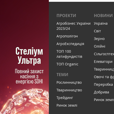
ПРОЕКТИ
НОВИНИ
Агробізнес України
Україна
2023/24
Світ
Агрополігон
Зерно
АгроЕкспедиція
Олійні
ТОП 100
Сільгоспте
латифундистів
Елеватори
ТОП Organic
Тваринниц
ТЕМИ
Овочі та ф
Рослинництво
Переробка
Тваринництво
Добрива
Трейдинг
Ринок земл
Ринок землі