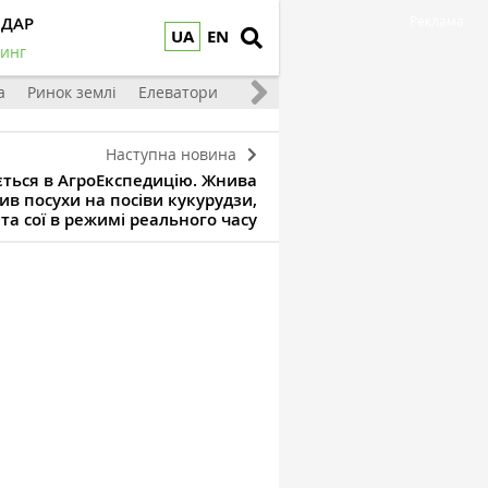
НДАР
Реклама
UA
EN
инг
а
Ринок землі
Елеватори
Тваринництво
Овочі та фрукт
Наступна новина
ається в АгроЕкспедицію. Жнива
ив посухи на посіви кукурудзи,
та сої в режимі реального часу