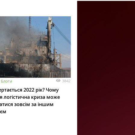
3842
Блоги
ртається 2022 рік? Чому
я логістична криза може
атися зовсім за іншим
ієм