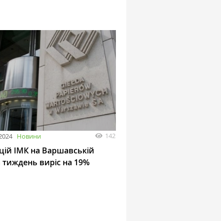
142
2024
Новини
кцій ІМК на Варшавській
а тиждень виріс на 19%