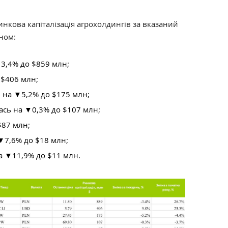
ринкова капіталізація агрохолдингів за вказаний
ном:
3,4% до $859 млн;
 $406 млн;
 на ▼5,2% до $175 млн;
сь на ▼0,3% до $107 млн;
$87 млн;
▼7,6% до $18 млн;
 ▼11,9% до $11 млн.