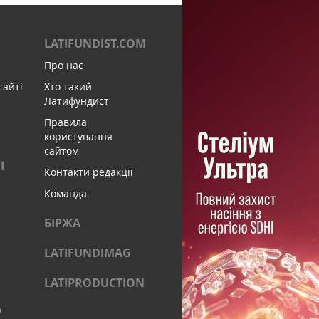
LATIFUNDIST.COM
Про нас
сайті
Хто такий
Латифундист
Правила
користування
сайтом
І
Контакти редакції
Команда
БІРЖА
LATIFUNDIMAG
LATIPRODUCTION
)