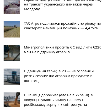
на транзит українських вантажів через
Молдову
ТАС Агро поділилась врожайністю ріпаку по
кластерах: найвищий показник — 4,4 т/га
Мінагрополітики просить ЄС виділити €220
млн на підтримку аграріїв
Підвищення тарифів УЗ — не головний
ризик сезону: що аграріям врахувати в
логістиці
Пшениця дорожчає (але не в Україні), а
покупці шукають заміну нашому і
російському зерну: як світ реагує на