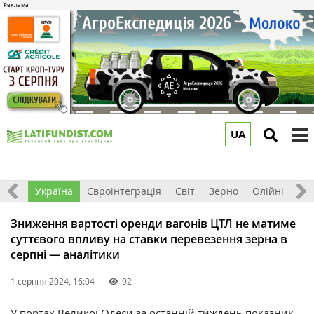
UA
to
m
Все
Україна
Євроінтеграція
Світ
Зерно
Олійні
До
Зниження вартості оренди вагонів ЦТЛ не матиме
суттєвого впливу на ставки перевезення зерна в
серпні — аналітики
1 серпня 2024, 16:04
92
У портах Великої Одеси за останній тиждень показник