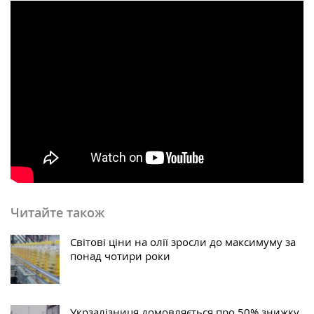
Читайте також
Світові ціни на олії зросли до максимуму за
понад чотири роки
Укрзалізниця домовляється про 50% знижку