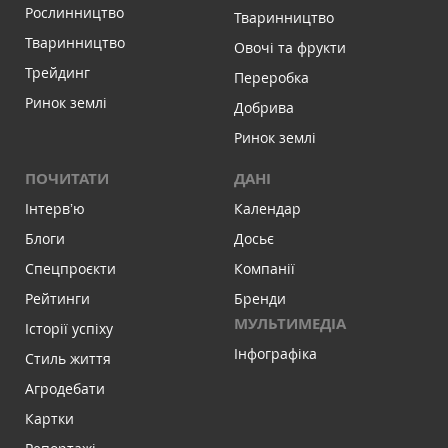
Рослинництво
Тваринництво
Тваринництво
Овочі та фрукти
Трейдинг
Переробка
Ринок землі
Добрива
Ринок землі
ПОЧИТАТИ
ДАНІ
Інтервʼю
Календар
Блоги
Досьє
Спецпроєкти
Компанії
Рейтинги
Бренди
МУЛЬТИМЕДІА
Історії успіху
Інфографіка
Стиль життя
Агродебати
Картки