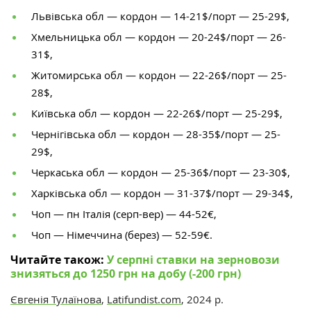
Львівська обл — кордон — 14-21$/порт — 25-29$,
Хмельницька обл — кордон — 20-24$/порт — 26-
31$,
Житомирська обл — кордон — 22-26$/порт — 25-
28$,
Київська обл — кордон — 22-26$/порт — 25-29$,
Чернігівська обл — кордон — 28-35$/порт — 25-
29$,
Черкаська обл — кордон — 25-36$/порт — 23-30$,
Харківська обл — кордон — 31-37$/порт — 29-34$,
Чоп — пн Італія (серп-вер) — 44-52€,
Чоп — Німеччина (берез) — 52-59€.
Читайте також:
У серпні ставки на зерновози
знизяться до 1250 грн на добу (-200 грн)
Євгенія Тулаїнова
,
Latifundist.com
, 2024 р.