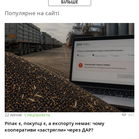
БІЛЬШЕ
Популярне на сайті
997
22 липня
Спецпроєкти
Ріпак є, покупці є, а експорту немає: чому
кооперативи «застрягли» через ДАР?