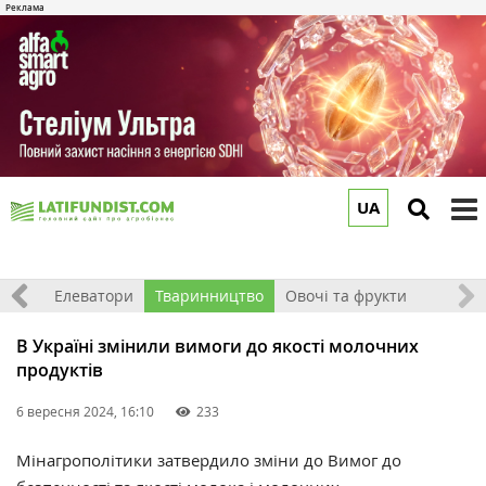
UA
to
m
землі
Елеватори
Тваринництво
Овочі та фрукти
В Україні змінили вимоги до якості молочних
продуктів
6 вересня 2024, 16:10
233
Мінагрополітики затвердило зміни до Вимог до