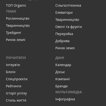
ТОП Organic
Сільгосптехніка
ТЕМИ
Елеватори
Рослинництво
Тваринництво
Тваринництво
Овочі та фрукти
Трейдинг
Переробка
Ринок землі
Добрива
Ринок землі
ПОЧИТАТИ
ДАНІ
Інтервʼю
Календар
Блоги
Досьє
Спецпроєкти
Компанії
Рейтинги
Бренди
МУЛЬТИМЕДІА
Історії успіху
Інфографіка
Стиль життя