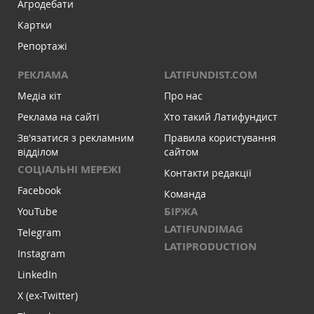
Агродебати
Картки
Репортажі
РЕКЛАМА
LATIFUNDIST.COM
Медіа кіт
Про нас
Реклама на сайті
Хто такий Латифундист
Зв'язатися з рекламним
Правила користування
відділом
сайтом
СОЦІАЛЬНІ МЕРЕЖІ
Контакти редакції
Facebook
Команда
БІРЖА
YouTube
LATIFUNDIMAG
Telegram
LATIPRODUCTION
Instagram
LinkedIn
X (ex-Twitter)