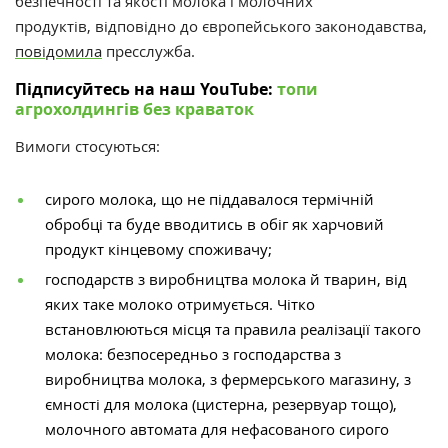
безпечності та якості молока і молочних
продуктів,
відповідно до європейського законодавства,
повідомила
пресслужба.
Підписуйтесь на наш YouTube:
топи
агрохолдингів без краваток
Вимоги стосуються:
сирого молока, що не піддавалося термічній
обробці та буде вводитись в обіг як харчовий
продукт кінцевому споживачу;
господарств з виробництва молока й тварин, від
яких таке молоко отримується. Чітко
встановлюються місця та правила реалізації такого
молока: безпосередньо з господарства з
виробництва молока, з фермерського магазину, з
ємності для молока (цистерна, резервуар тощо),
молочного автомата для нефасованого сирого