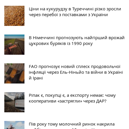
Ціни на кукурудзу в Туреччині різко зросли
через перебої з поставками з України
В Німеччині прогнозують найгірший врожай
цукрових буряків із 1990 року
FAO прогнозує новий сплеск продовольчої
інфляції через Ель-Ніньйо та війни в Україні
й Ірані
Ріпак є, покупці є, а експорту немає: чому
кооперативи «застрягли» через ДАР?
Пів року тому молочний ринок накрила