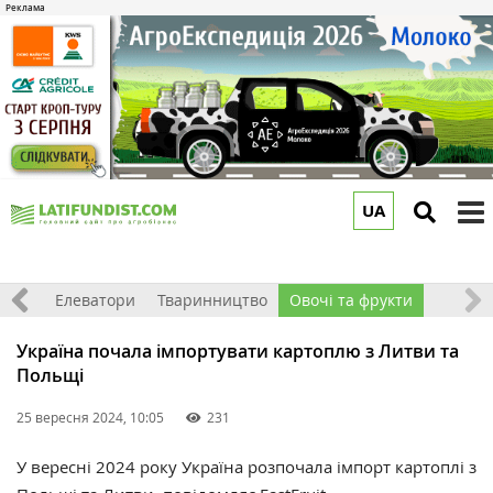
UA
to
m
землі
Елеватори
Тваринництво
Овочі та фрукти
Україна почала імпортувати картоплю з Литви та
Польщі
25 вересня 2024, 10:05
231
У вересні 2024 року Україна розпочала імпорт картоплі з