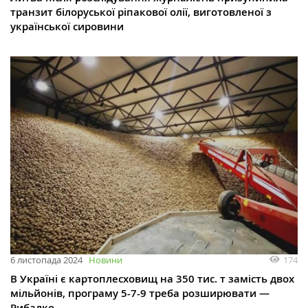
транзит білоруської ріпакової олії, виготовленої з
української сировини
174
6 листопада 2024
Новини
В Україні є картоплесховищ на 350 тис. т замість двох
мільйонів, програму 5-7-9 треба розширювати —
Рибалко