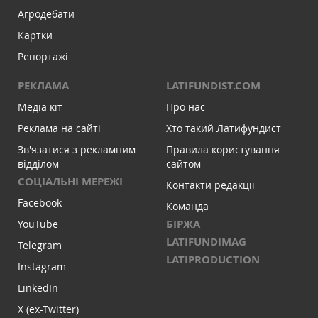
Агродебати
Картки
Репортажі
РЕКЛАМА
LATIFUNDIST.COM
Медіа кіт
Про нас
Реклама на сайті
Хто такий Латифундист
Зв'язатися з рекламним
Правила користування
відділом
сайтом
СОЦІАЛЬНІ МЕРЕЖІ
Контакти редакції
Facebook
Команда
БІРЖА
YouTube
LATIFUNDIMAG
Telegram
LATIPRODUCTION
Instagram
LinkedIn
X (ex-Twitter)