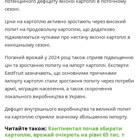
потенційного дефіциту якісної картоплі в поточному
сезоні.
Ціни на картоплю
активно зростають
через високий
попит на продовольчу картоплю, що додатково
підживлюється чутками про нестачу якісної картоплі в
нинішньому сезоні.
Поганий врожай у 2024 році також сприяв підвищенню
цін та зростанню попиту на імпорт картоплі. Експерти
EastFruit зазначають, що основними причинами
імпорту картоплі стали зростання попиту через потреби
армії, міграцію населення, а також скорочення
локального виробництва в Україні.
Дефіцит внутрішнього виробництва та великий попит
на картоплю сприяли значному збільшенню імпорту.
Читайте також:
Контінентал почав збирати
картоплю, врожай очікують на рівні 65 тис. т