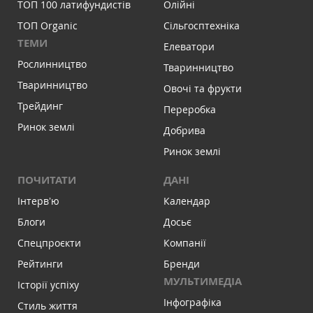
ТОП 100 латифундистів
Олійні
ТОП Organic
Сільгосптехніка
ТЕМИ
Елеватори
Рослинництво
Тваринництво
Тваринництво
Овочі та фрукти
Трейдинг
Переробка
Ринок землі
Добрива
Ринок землі
ПОЧИТАТИ
ДАНІ
Інтервʼю
Календар
Блоги
Досьє
Спецпроєкти
Компанії
Рейтинги
Бренди
МУЛЬТИМЕДІА
Історії успіху
Інфографіка
Стиль життя