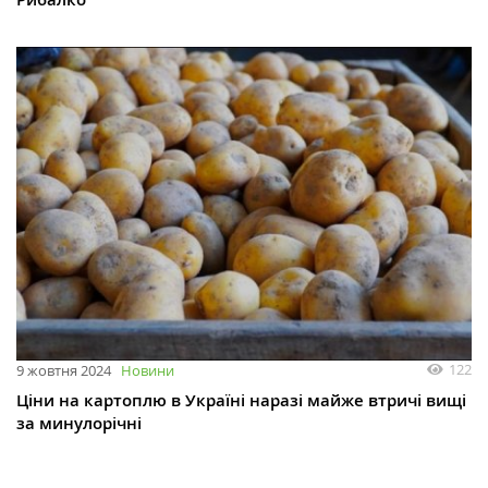
122
9 жовтня 2024
Новини
Ціни на картоплю в Україні наразі майже втричі вищі
за минулорічні