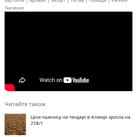
|
|
|
|
|
картопля
врожай
імпорт
Литва
Польща
Євгенія
Ткаченко
Читайте також
Ціна пшениці на тендері в Алжирі зросла на
25$/т