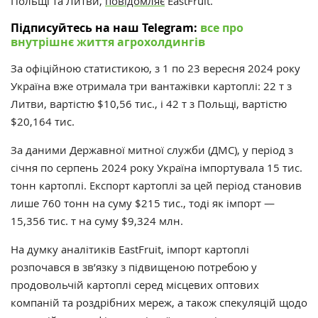
Польщі та Литви,
повідомляє
EastFruit
.
Підписуйтесь на наш Telegram:
все про
внутрішнє життя агрохолдингів
За офіційною статистикою, з 1 по 23 вересня 2024 року
Україна вже отримала три вантажівки картоплі: 22 т з
Литви, вартістю $10,56 тис., і 42 т з Польщі, вартістю
$20,164 тис.
За даними Державної митної служби (ДМС), у період з
січня по серпень 2024 року Україна імпортувала 15 тис.
тонн картоплі. Експорт картоплі за цей період становив
лише 760 тонн на суму $215 тис., тоді як імпорт —
15,356 тис. т на суму $9,324 млн.
На думку аналітиків
EastFruit
, імпорт картоплі
розпочався в зв’язку з підвищеною потребою у
продовольчій картоплі серед місцевих оптових
компаній та роздрібних мереж, а також спекуляцій щодо