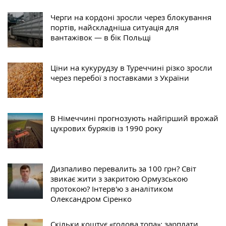
Черги на кордоні зросли через блокування
портів, найскладніша ситуація для
вантажівок — в бік Польщі
Ціни на кукурудзу в Туреччині різко зросли
через перебої з поставками з України
В Німеччині прогнозують найгірший врожай
цукрових буряків із 1990 року
Дизпаливо перевалить за 100 грн? Світ
звикає жити з закритою Ормузською
протокою? Інтерв'ю з аналітиком
Олександром Сіренко
Скільки коштує «голова топа»: зарплати,