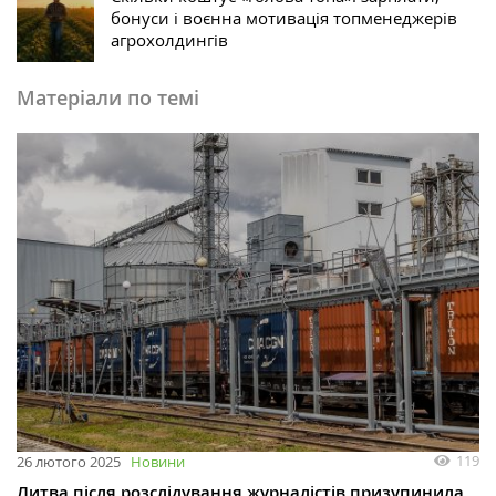
бонуси і воєнна мотивація топменеджерів
агрохолдингів
Матеріали по темі
119
26 лютого 2025
Новини
Литва після розслідування журналістів призупинила