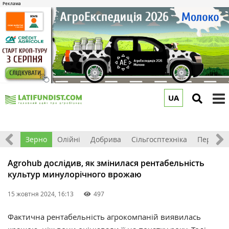
UA
to
m
Світ
Зерно
Олійні
Добрива
Сільгосптехніка
Перероб
Agrohub дослідив, як змінилася рентабельність
культур минулорічного врожаю
15 жовтня 2024, 16:13
497
Фактична рентабельність агрокомпаній виявилась