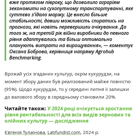
вже протягом півроку, що дозволило аграріям
зекономити на сухопутному транспортуванні, яке
суттєво з’їдало маржу. Це внесло більше
стабільності, давши можливість спиратись на
прогнози, які навіть перевершили очікування. До
того ж, на третій рік війни виробники до певного
рівня адаптувались та більш оптимально
планують витрати на вирощування», — коментує
Оксана Боброва, керівниця напряму Agrohub
Benchmarking.
Врожай усіх згаданих культур, окрім кукурудзи, на
момент збору даних був реалізований майже повністю
(95%). Щодо кукурудзи, то у середині липня її залишки
до валового збору в середньому становили 20%.
Читайте також:
У 2024 році очікується зростання
рівня рентабельності для всіх видів зернових та
олійних культур — дослідження
Євгенія Тулаїнова
,
Latifundist.com
, 2024 р.