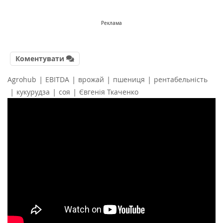
Реклама
Коментувати
|
|
|
|
Agrohub
EBITDA
врожай
пшениця
рентабельність
|
|
|
кукурудза
соя
Євгенія Ткаченко