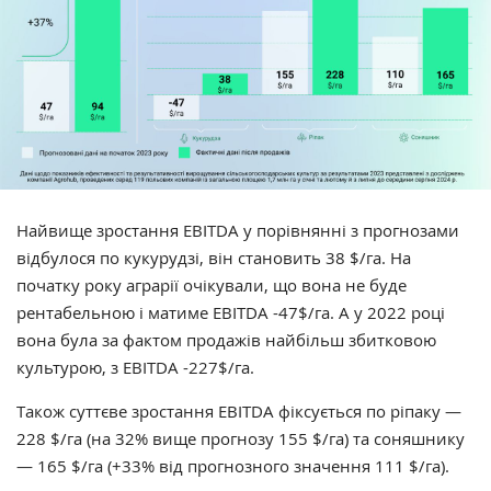
Найвище зростання EBITDA у порівнянні з прогнозами
відбулося по кукурудзі, він становить 38 $/га. На
початку року аграрії очікували, що вона не буде
рентабельною і матиме EBITDA -47$/га. А у 2022 році
вона була за фактом продажів найбільш збитковою
культурою, з EBITDA -227$/га.
Також суттєве зростання EBITDA фіксується по ріпаку —
228 $/га (на 32% вище прогнозу 155 $/га) та соняшнику
— 165 $/га (+33% від прогнозного значення 111 $/га).