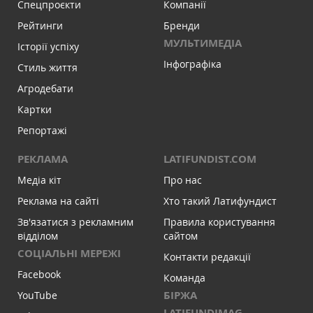
Спецпроєкти
Компанії
Рейтинги
Бренди
МУЛЬТИМЕДІА
Історії успіху
Інфографіка
Стиль життя
Агродебати
Картки
Репортажі
РЕКЛАМА
LATIFUNDIST.COM
Медіа кіт
Про нас
Реклама на сайті
Хто такий Латифундист
Зв'язатися з рекламним
Правила користування
відділом
сайтом
СОЦІАЛЬНІ МЕРЕЖІ
Контакти редакції
Facebook
Команда
БІРЖА
YouTube
LATIFUNDIMAG