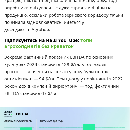
кращою, ніж вони оцінювали її на початку року. Тоді
виробники очікували не дуже сприятливі ціни на
продукцію, оскільки робота зернового коридору тільки
починала відновлюватись, йдеться у
дослідженні
Agrohub.
Підписуйтесь на наш YouTube:
топи
агрохолдингів без краваток
Зокрема фактичний показник EBITDA по основних
культурах 2023 становить 129 $/га, в той час як
прогнозні значення на початку року були не такі
оптимістичні — 94 $/га. При цьому у порівнянні з 2022
роком дохід компаній виріс утричі — тоді фактичний
EBITDA становив 47 $/га.