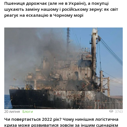
Пшениця дорожчає (але не в Україні), а покупці
шукають заміну нашому і російському зерну: як світ
реагує на ескалацію в Чорному морі
3743
20 липня
Блоги
Чи повертається 2022 рік? Чому нинішня логістична
криза може розвиватися зовсім за іншим сценарієм