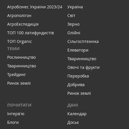
Агробізнес України 2023/24
Україна
Агрополігон
Світ
АгроЕкспедиція
Зерно
ТОП 100 латифундистів
Олійні
ТОП Organic
Сільгосптехніка
ТЕМИ
Елеватори
Рослинництво
Тваринництво
Тваринництво
Овочі та фрукти
Трейдинг
Переробка
Ринок землі
Добрива
Ринок землі
ПОЧИТАТИ
ДАНІ
Інтервʼю
Календар
Блоги
Досьє