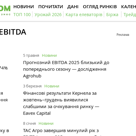
НОВИНИ
ПОЧИТАТИ
ДАНІ
ОГЛЯД РИНКІВ
КАЛЕ
ТОП 100
Урожай 2026
Карта елеваторів
Біржа
Трейд
EBITDA
Реклама
5 травня
Новини
Прогнозний EBITDA 2025 близький до
 74%
попереднього сезону — дослідження
Agrohub
3 березня
Новини
ня
Фінансові результати Кернела за
ення
жовтень–грудень виявилися
слабшими за очікування ринку —
Eavex Capital
8 січня
Новини
ку в
ТАС Агро завершив минулий рік з