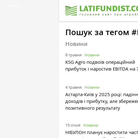
Реклама
Пошук за тегом #
Новини
8 травня
Новини
KSG Agro подвоїв операційний
прибуток і наростив EBITDA на
4 травня
Новини
Астарта-Київ у 2025 році: падін
доходів і прибутку, але збереж
позитивного результату
19 січня
Новини
НІБУЛОН планує наростити част