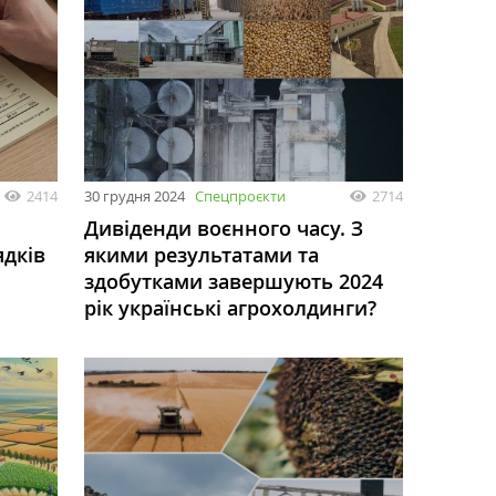
2414
30 грудня 2024
Спецпроєкти
2714
Дивіденди воєнного часу. З
ядків
якими результатами та
здобутками завершують 2024
рік українські агрохолдинги?