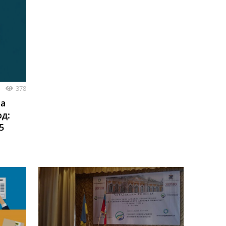
378
ча
од:
5