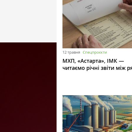
12 травня
Спецпроєкти
МХП, «Астарта», ІМК —
читаємо річні звіти між р