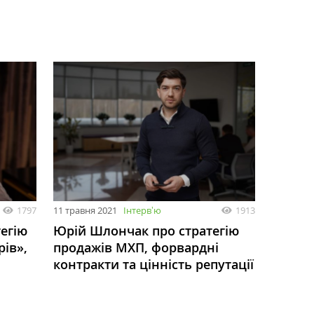
1797
11 травня 2021
Інтервʼю
1913
егію
Юрій Шлончак про стратегію
рів»,
продажів МХП, форвардні
контракти та цінність репутації