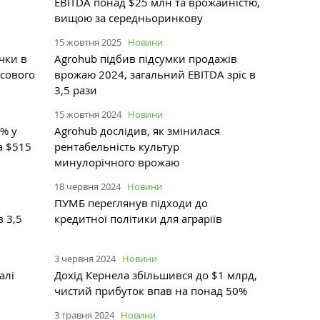
EBITDA понад $25 млн та врожайністю,
вищою за середньоринкову
15 жовтня 2025
Новини
чки в
Agrohub підбив підсумки продажів
нсового
врожаю 2024, загальний EBITDA зріс в
3,5 рази
15 жовтня 2024
Новини
% у
Agrohub дослідив, як змінилася
а $515
рентабельність культур
минулорічного врожаю
18 червня 2024
Новини
ПУМБ переглянув підходи до
в 3,5
кредитної політики для аграріїв
3 червня 2024
Новини
алі
Дохід Кернела збільшився до $1 млрд,
чистий прибуток впав на понад 50%
3 травня 2024
Новини