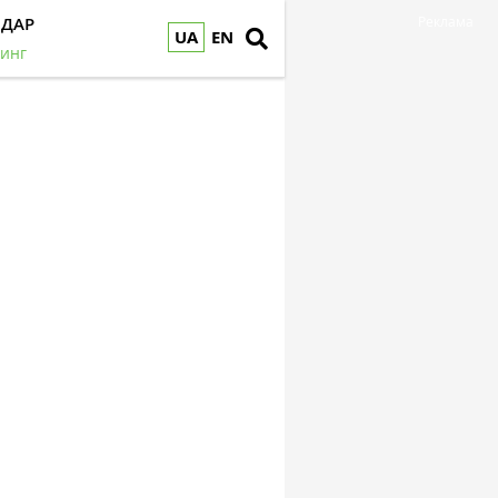
НДАР
Реклама
UA
EN
инг