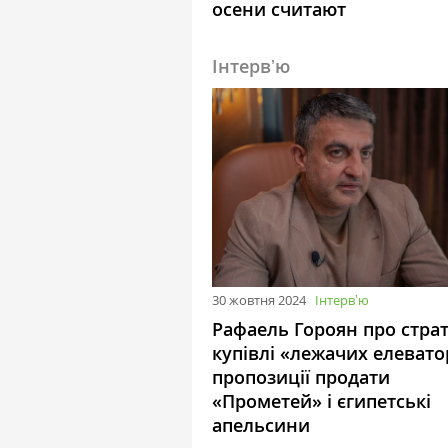
осени считают
Інтервʼю
30 жовтня 2024
Інтервʼю
Рафаель Гороян про страт
купівлі «лежачих елевато
пропозиції продати
«Прометей» і єгипетські
апельсини