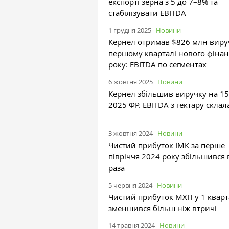
експорті зерна з 5 до 7–8% та
стабілізувати EBITDA
1 грудня 2025
Новини
Кернел отримав $826 млн виру
першому кварталі нового фіна
року: EBITDA по сегментах
6 жовтня 2025
Новини
Кернел збільшив виручку на 15
2025 ФР. EBITDA з гектару склал
3 жовтня 2024
Новини
Чистий прибуток ІМК за перше
півріччя 2024 року збільшився 
раза
5 червня 2024
Новини
Чистий прибуток МХП у 1 кварт
зменшився більш ніж втричі
14 травня 2024
Новини