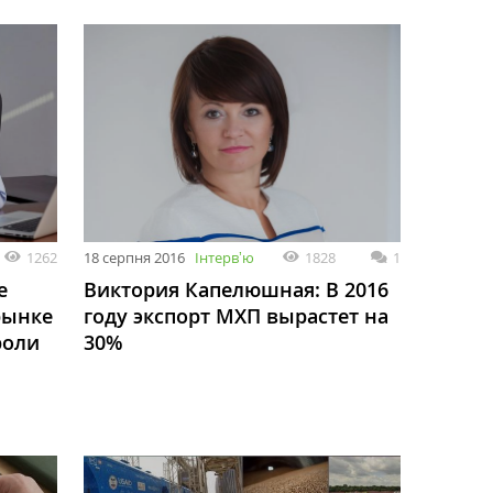
1262
18 серпня 2016
Інтервʼю
1828
1
е
Виктория Капелюшная: В 2016
рынке
году экспорт МХП вырастет на
роли
30%