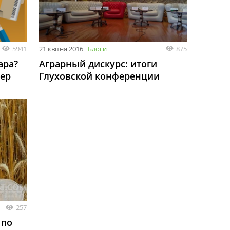
5941
21 квітня 2016
Блоги
875
ара?
Аграрный дискурс: итоги
ер
Глуховской конференции
257
 по