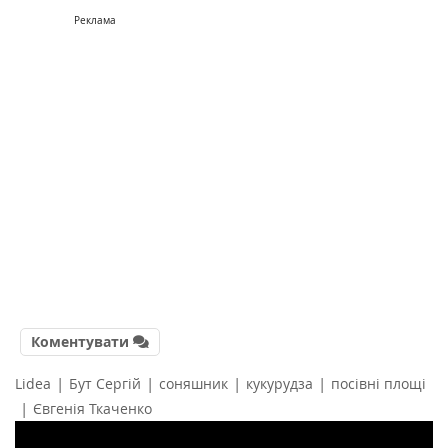
Реклама
Коментувати
|
|
|
|
Lidea
Бут Сергій
соняшник
кукурудза
посівні площі
|
Євгенія Ткаченко