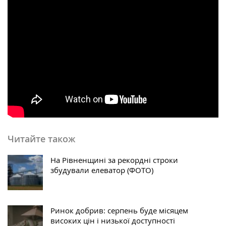
Читайте також
На Рівненщині за рекордні строки
збудували елеватор (ФОТО)
Ринок добрив: серпень буде місяцем
високих цін і низької доступності