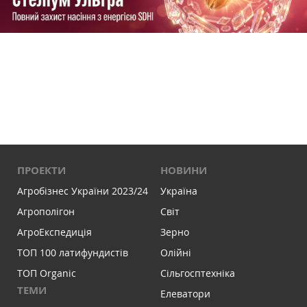
ПРОЕКТИ
НОВИНИ
Агробізнес України 2023/24
Україна
Агрополігон
Світ
АгроЕкспедиція
Зерно
ТОП 100 латифундистів
Олійні
ТОП Organic
Сільгосптехніка
ТЕМИ
Елеватори