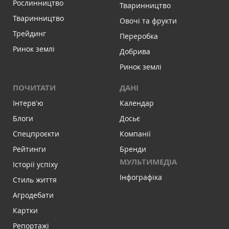
Рослинництво
Тваринництво
Тваринництво
Овочі та фрукти
Трейдинг
Переробка
Ринок землі
Добрива
Ринок землі
ПОЧИТАТИ
ДАНІ
Інтервʼю
Календар
Блоги
Досьє
Спецпроєкти
Компанії
Рейтинги
Бренди
МУЛЬТИМЕДІА
Історії успіху
Інфографіка
Стиль життя
Агродебати
Картки
Репортажі