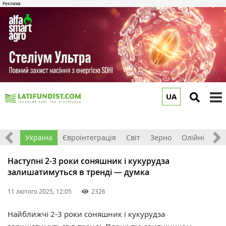
UA
to
m
Все
Україна
Євроінтеграція
Світ
Зерно
Олійні
До
Наступні 2-3 роки соняшник і кукурудза
залишатимуться в тренді — думка
11 лютого 2025, 12:05
2326
Найближчі 2-3 роки соняшник і кукурудза