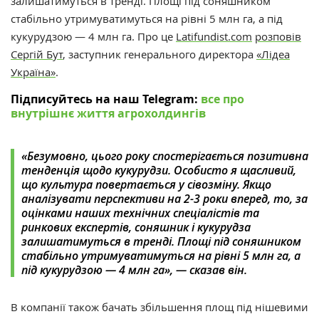
залишатимуться в тренді. Площі під соняшником
стабільно утримуватимуться на рівні 5 млн га, а під
кукурудзою — 4 млн га. Про це
Latifundist.com
розповів
Сергій Бут
, заступник генерального директора
«Лідеа
Україна»
.
Підписуйтесь на наш Telegram:
все про
внутрішнє життя агрохолдингів
«Безумовно, цього року спостерігається позитивна
тенденція щодо кукурудзи. Особисто я щасливий,
що культура повертається у сівозміну.
Якщо
аналізувати перспективи на 2-3 роки вперед, то, за
оцінками наших технічних спеціалістів та
ринкових експертів, соняшник і кукурудза
залишатимуться в тренді. Площі під соняшником
стабільно утримуватимуться на рівні 5 млн га, а
під кукурудзою — 4 млн га», — сказав він.
В компанії також бачать збільшення площ під нішевими