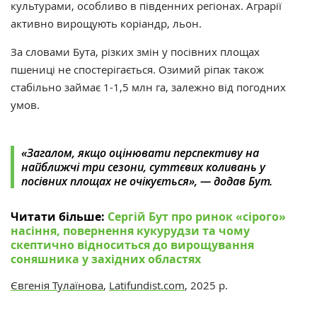
культурами, особливо в південних регіонах. Аграрії
активно вирощують коріандр, льон.
За словами Бута,
різких змін у посівних площах
пшениці не спостерігається. Озимий ріпак також
стабільно займає 1-1,5 млн га, залежно від погодних
умов.
«Загалом, якщо оцінювати перспективу на
найближчі три сезони, суттєвих коливань у
посівних площах не очікується», — додав Бут.
Читати більше:
Сергій Бут про ринок «сірого»
насіння, повернення кукурудзи та чому
скептично відноситься до вирощування
соняшника у західних областях
Євгенія Тулаїнова
,
Latifundist.com
, 2025 р.