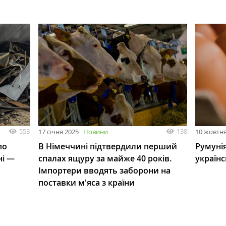
553
138
17 січня 2025
Новини
10 жовтня
по
В Німеччині підтвердили перший
Румуні
ні —
спалах ящуру за майже 40 років.
українс
Імпортери вводять заборони на
поставки мʼяса з країни