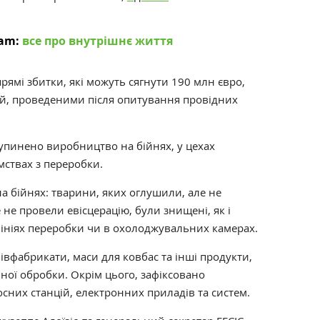
am:
все про внутрішнє життя
рямі збитки, які можуть сягнути 190 млн євро,
цій, проведеними після опитування провідних
зупинено виробництво на бійнях, у цехах
мствах з переробки.
а бійнях: тварини, яких оглушили, але не
 не провели евісцерацію, були знищені, як і
лініях переробки чи в охолоджувальних камерах.
івфабрикати, маси для ковбас та інші продукти,
ної обробки. Окрім цього, зафіксовано
них станцій, електронних приладів та систем.