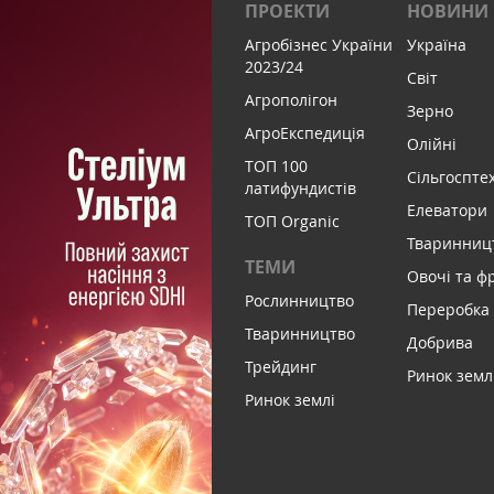
ПРОЕКТИ
НОВИНИ
Агробізнес України
Україна
2023/24
Світ
Агрополігон
Зерно
АгроЕкспедиція
Олійні
ТОП 100
Сільгоспте
латифундистів
Елеватори
ТОП Organic
Тваринниц
ТЕМИ
Овочі та ф
Рослинництво
Переробка
Тваринництво
Добрива
Трейдинг
Ринок земл
Ринок землі