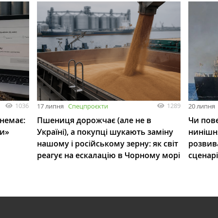
1036
1289
17 липня
Спецпроєкти
20 липня
 немає:
Пшениця дорожчає (але не в
Чи пове
ли»
Україні), а покупці шукають заміну
нинішн
нашому і російському зерну: як світ
розвив
реагує на ескалацію в Чорному морі
сценар