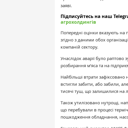
заяві.
Підписуйтесь на наш Telegr
агрохолдингів
Попередні оцінки вказують на п
згідно з даними обох організа
компаній сектору.
Унаслідок аварії було раптово 
розбирання м’яса та на підприє
Найбільші втрати зафіксовано н
встигли забити, або забили, але
тисячі туш, що залишилися на 
Також утилізовано нутрощі, нап
що перебували в процесі терміч
пошкодження обладнання, насос