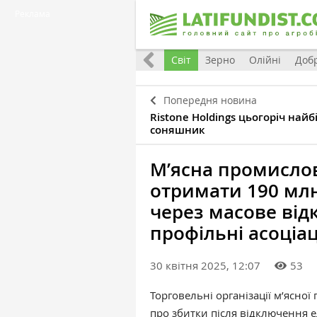
Реклама
Все
Україна
Євроінтеграція
Світ
Зерно
Олійні
Доб
Попередня новина
Ristone Holdings цьогоріч найб
соняшник
М’ясна промислові
отримати 190 млн
через масове від
профільні асоціац
30 квітня 2025, 12:07
53
Торговельні організації м’ясної
про збитки після відключення е