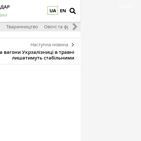
НДАР
Реклама
UA
EN
инг
Тваринництво
Овочі та фрукти
Наступна новина
а вагони Укрзалізниці в травні
лишатимуть стабільними