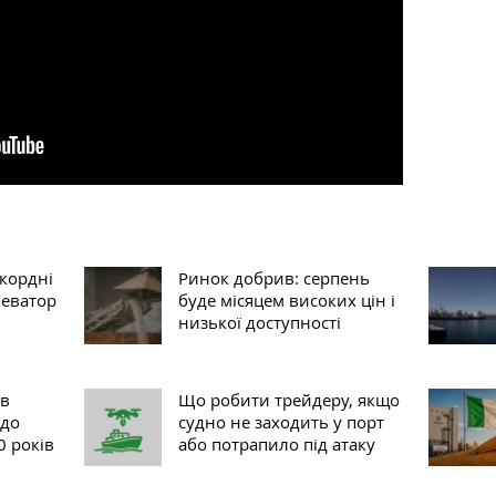
екордні
Ринок добрив: серпень
леватор
буде місяцем високих цін і
низької доступності
 в
Що робити трейдеру, якщо
 до
судно не заходить у порт
0 років
або потрапило під атаку