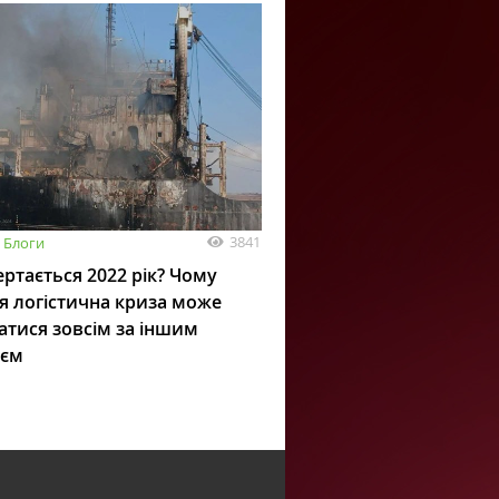
3841
Блоги
ртається 2022 рік? Чому
я логістична криза може
атися зовсім за іншим
ієм