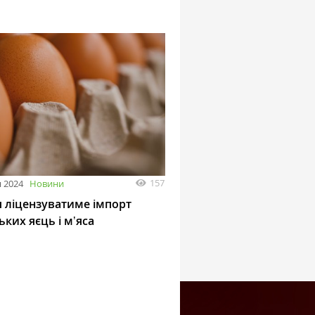
157
 2024
Новини
я ліцензуватиме імпорт
ьких яєць і мʼяса