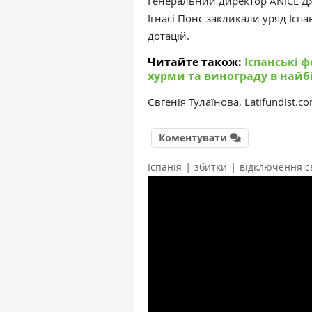
Генеральний директор ANICE Дж
Ігнасі Понс закликали уряд Ісп
дотацій.
Читайте також:
Іспанські 
хурми та винограду в найб
Євгенія Тулаїнова
,
Latifundist.c
Коментувати
|
|
Іспанія
збитки
відключення с