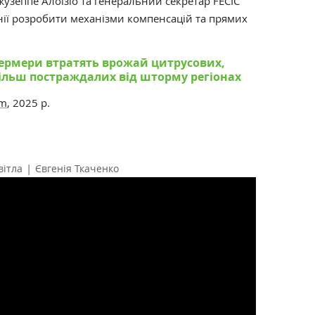
узеппе Алоїзіо та генеральний секретар FECIC
анії розробити механізми компенсацій та прямих
фермери втратять врожай цитрусових,
ільш постраждалих від шторму регіонах
om
, 2025 р.
|
вітла
Євгенія Ткаченко