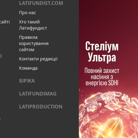
LATIFUNDIST.COM
Про нас
сайті
Хто такий
Латифундист
Правила
користування
сайтом
І
Контакти редакції
Команда
БІРЖА
LATIFUNDIMAG
LATIPRODUCTION
)