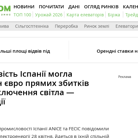
НОВИНИ
ПОЧИТАТИ
ДАНІ
ОГЛЯД РИНКІВ
КАЛЕ
ТОП 100
Урожай 2026
Карта елеваторів
Біржа
Трейд
рива
Сільгосптехніка
Переробка
Ринок землі
Елеватори
ільші площі відвів під
Орендні ставки н
сть Іспанії могла
Реклама
 євро прямих збитків
ключення світла —
ії
 промисловості Іспанії ANICE та FECIC повідомили
лектроенергії 28 квітня,
йдеться
в їхній спільній