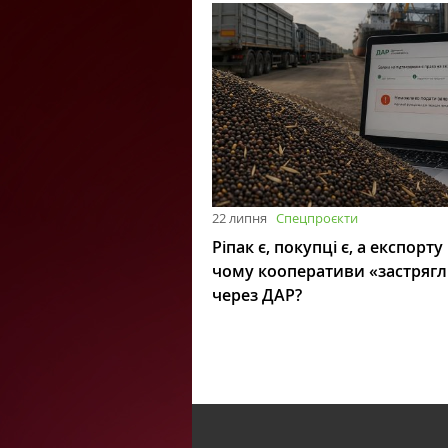
22 липня
Спецпроєкти
Ріпак є, покупці є, а експорту
чому кооперативи «застряг
через ДАР?