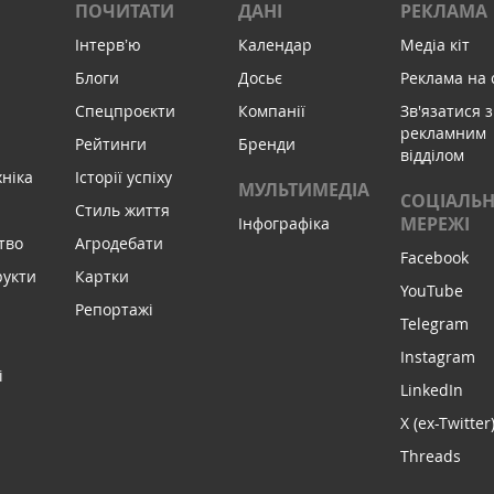
ПОЧИТАТИ
ДАНІ
РЕКЛАМА
Інтервʼю
Календар
Медіа кіт
Блоги
Досьє
Реклама на 
Спецпроєкти
Компанії
Зв'язатися з
рекламним
Рейтинги
Бренди
відділом
хніка
Історії успіху
МУЛЬТИМЕДІА
СОЦІАЛЬН
Стиль життя
МЕРЕЖІ
Інфографіка
тво
Агродебати
Facebook
рукти
Картки
YouTube
Репортажі
Telegram
Instagram
і
LinkedIn
X (ex-Twitter
Threads