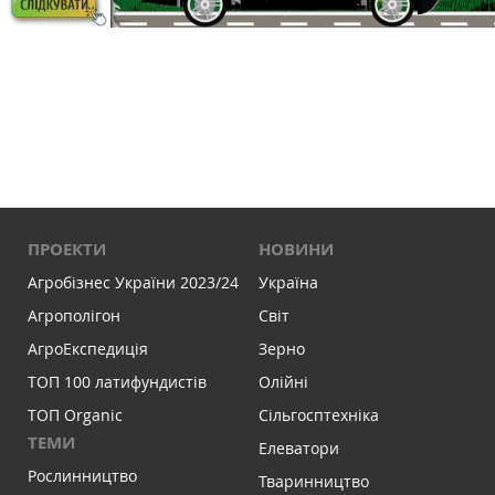
ПРОЕКТИ
НОВИНИ
Агробізнес України 2023/24
Україна
Агрополігон
Світ
АгроЕкспедиція
Зерно
ТОП 100 латифундистів
Олійні
ТОП Organic
Сільгосптехніка
ТЕМИ
Елеватори
Рослинництво
Тваринництво