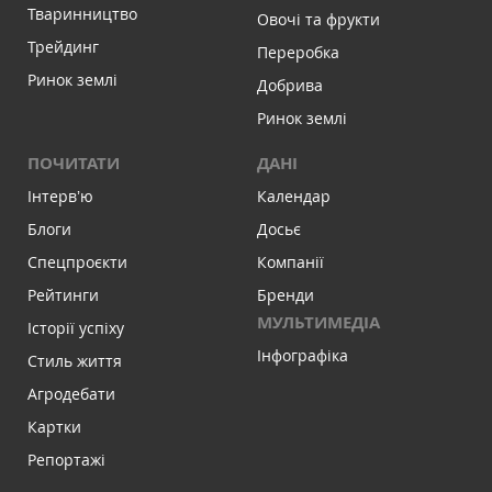
Тваринництво
Овочі та фрукти
Трейдинг
Переробка
Ринок землі
Добрива
Ринок землі
ПОЧИТАТИ
ДАНІ
Інтервʼю
Календар
Блоги
Досьє
Спецпроєкти
Компанії
Рейтинги
Бренди
МУЛЬТИМЕДІА
Історії успіху
Інфографіка
Стиль життя
Агродебати
Картки
Репортажі