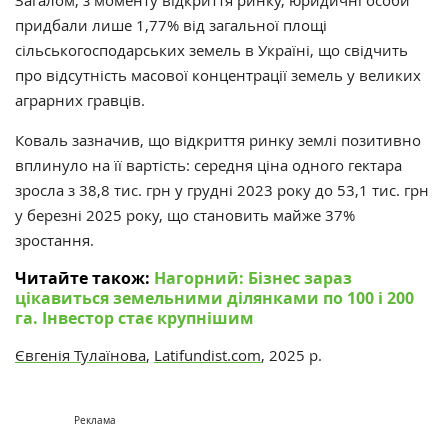
Загалом, з моменту відкриття ринку, юридичні особи
придбали лише 1,77% від загальної площі
сільськогосподарських земель в Україні, що свідчить
про відсутність масової концентрації земель у великих
аграрних гравців.
Коваль зазначив, що відкриття ринку землі позитивно
вплинуло на її вартість: середня ціна одного гектара
зросла з 38,8 тис. грн у грудні 2023 року до 53,1 тис. грн
у березні 2025 року, що становить майже 37%
зростання.
Читайте також:
Нагорний: Бізнес зараз
цікавиться земельними ділянками по 100 і 200
га. Інвестор стає крупнішим
Євгенія Тулаїнова
,
Latifundist.com
, 2025 р.
Реклама