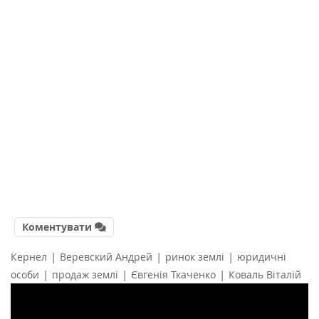
Коментувати
|
|
|
Кернел
Веревский Андрей
ринок землі
юридичні
|
|
|
особи
продаж землі
Євгенія Ткаченко
Коваль Віталій