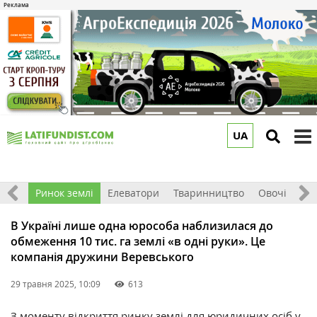
UA
to
m
обка
Ринок землі
Елеватори
Тваринництво
Овочі та фр
В Україні лише одна юрособа наблизилася до
обмеження 10 тис. га землі «в одні руки». Це
компанія дружини Веревського
29 травня 2025, 10:09
613
З моменту відкриття ринку землі для юридичних осіб у