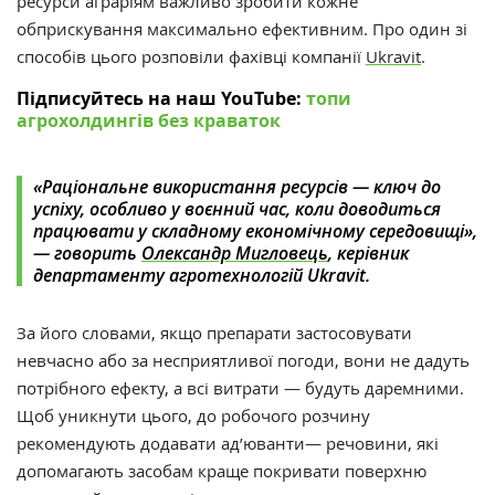
ресурси аграріям важливо зробити кожне
обприскування максимально ефективним. Про один зі
способів цього розповіли фахівці компанії
Ukravit
.
Підписуйтесь на наш YouTube:
топи
агрохолдингів без краваток
«Раціональне використання ресурсів — ключ до
успіху, особливо у воєнний час, коли доводиться
працювати у складному економічному середовищі»,
— говорить
Олександр Мигловець
, керівник
департаменту агротехнологій Ukravit.
За його словами, якщо препарати застосовувати
невчасно або за несприятливої погоди, вони не дадуть
потрібного ефекту, а всі витрати — будуть даремними.
Щоб уникнути цього, до робочого розчину
рекомендують додавати ад’юванти— речовини, які
допомагають засобам краще покривати поверхню