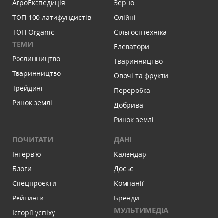
АгроЕкспедиція
Зерно
ТОП 100 латифундистів
Олійні
ТОП Organic
Сільгосптехніка
ТЕМИ
Елеватори
Рослинництво
Тваринництво
Тваринництво
Овочі та фрукти
Трейдинг
Переробка
Ринок землі
Добрива
Ринок землі
ПОЧИТАТИ
ДАНІ
Інтервʼю
Календар
Блоги
Досьє
Спецпроєкти
Компанії
Рейтинги
Бренди
МУЛЬТИМЕДІА
Історії успіху