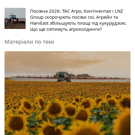
Посівна 2026: ТАС Агро, Контінентал і LNZ
Group скорочують посіви сої, Агрейн та
HarvEast збільшують площі під кукурудзою.
Що ще сіятимуть агрохолдинги?
Матеріали по темі