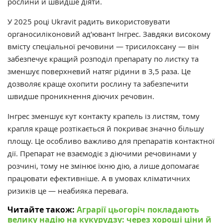
рослини й швидше діяти.
У 2025 році Ukravit радить використовувати
органосиліконовий ад’ювант Інгрес. Завдяки високому
вмісту спеціальної речовини — трисилоксану — він
забезпечує кращий розподіл препарату по листку та
зменшує поверхневий натяг рідини в 3,5 раза. Це
дозволяє краще охопити рослину та забезпечити
швидше проникнення діючих речовин.
Інгрес зменшує кут контакту крапель із листям, тому
крапля краще розтікається й покриває значно більшу
площу. Це особливо важливо для препаратів контактної
дії.
Препарат не взаємодіє з діючими речовинами у
розчині, тому не змінює їхню дію, а лише допомагає
працювати ефективніше. А в умовах кліматичних
ризиків це — неабияка перевага.
Читайте також:
Аграрії цьогоріч покладають
велику надію на кукурудзу: через хороші ціни й