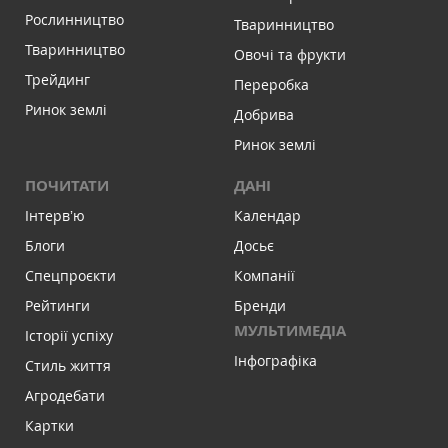
Рослинництво
Тваринництво
Тваринництво
Овочі та фрукти
Трейдинг
Переробка
Ринок землі
Добрива
Ринок землі
ПОЧИТАТИ
ДАНІ
Інтервʼю
Календар
Блоги
Досьє
Спецпроєкти
Компанії
Рейтинги
Бренди
МУЛЬТИМЕДІА
Історії успіху
Інфографіка
Стиль життя
Агродебати
Картки