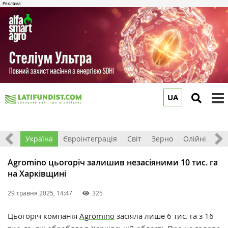
UA
to
m
Все
Україна
Євроінтеграція
Світ
Зерно
Олійні
До
Agromino цьогоріч залишив незасіяними 10 тис. га
на Харківщині
29 травня 2025, 14:47
325
Цьогоріч компанія
Agromino
засіяла лише 6 тис. га з 16