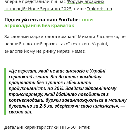
вперше представили під час
Форуму аграрних
інновацій: Нове Зернятко 2025
, пише
Traktorist.ua
.
Підписуйтесь на наш YouTube:
топи
агрохолдингів без краваток
За словами
маркетолога компанії Миколи Лісовенка, це
перший пілотний зразок такої техніки в Україні, і
аналогів йому на ринку наразі немає.
«Це агрегат, який не має аналогів в Україні —
справжній гігант. Він дозволяє комбайну
працювати без зупинок і збільшити
продуктивність на 30%. Завдяки гідравлічному
транспортеру, який дбайливо поводиться з
коренеплодами, буряки завантажуються в машину
буквально за 2-5 хв, зберігаючи свою цілісність», —
сказав він.
Детальні характеристики ППБ-50 Титан: