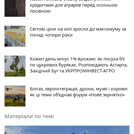
кредитами для аграріїв перед осінньою
посівною
Світові ціни на олії зросли до максимуму за
понад чотири роки
Кожен день мінус 1% врожаю: як посуха б’є
по цукрових буряках. Розповідають Астарта,
Західний Буг та УКРПРОМІНВЕСТ-АГРО
Біогаз, євроінтеграція, дрони, музеї і корови:
як ці теми об'єднав форум «Нове зернятко»
Матеріали по темі