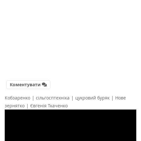
Коментувати
|
|
|
Кобзаренко
сільгосптехніка
цукровий буряк
Нове
|
зернятко
Євгенія Ткаченко