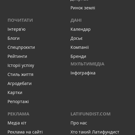
Ринок землі
ПОЧИТАТИ
ДАНІ
Інтервʼю
Календар
Блоги
Досьє
Спецпроєкти
Компанії
Рейтинги
Бренди
МУЛЬТИМЕДІА
Історії успіху
Інфографіка
Стиль життя
Агродебати
Картки
Репортажі
РЕКЛАМА
LATIFUNDIST.COM
Медіа кіт
Про нас
Реклама на сайті
Хто такий Латифундист