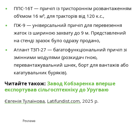
ППС-16Т — причіп із тристороннім розвантаженням
об’ємом 16 м³, для тракторів від 120 к.с.,
ПЖ-9 — універсальний причіп для перевезення
жаток із шириною захвату до 9 м. Представлений
на стенді зразок було одразу продано,
Атлант ТЗП-27 — багатофункціональний причіп зі
змінними модулями (розкидач гною,
перевантажувальний шнек, борт для вантажів або
кагатувальник буряків).
Читайте також:
Завод Кобзаренка вперше
експортував сільгосптехніку до Уругваю
Євгенія Тулаїнова
,
Latifundist.com
, 2025 р.
Реклама