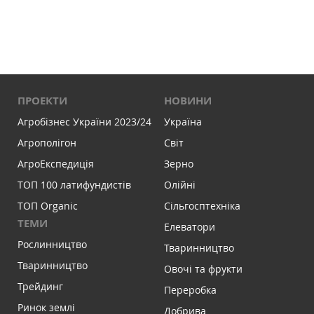
ПРОЕКТИ
НОВИНИ
Агробізнес України 2023/24
Україна
Агрополігон
Світ
АгроЕкспедиція
Зерно
ТОП 100 латифундистів
Олійні
ТОП Organic
Сільгосптехніка
ТЕМИ
Елеватори
Рослинництво
Тваринництво
Тваринництво
Овочі та фрукти
Трейдинг
Переробка
Ринок землі
Добрива