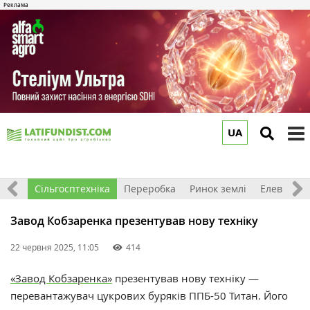
UA
to
m
рива
Сільгосптехніка
Переробка
Ринок землі
Елеватор
Завод Кобзаренка презентував нову техніку
22 червня 2025, 11:05
414
«Завод Кобзаренка»
презентував нову техніку —
перевантажувач цукрових буряків ППБ-50 Титан. Його