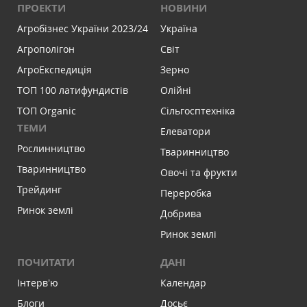
ПРОЕКТИ
НОВИНИ
Агробізнес України 2023/24
Україна
Агрополігон
Світ
АгроЕкспедиція
Зерно
ТОП 100 латифундистів
Олійні
ТОП Organic
Сільгосптехніка
ТЕМИ
Елеватори
Рослинництво
Тваринництво
Тваринництво
Овочі та фрукти
Трейдинг
Переробка
Ринок землі
Добрива
Ринок землі
ПОЧИТАТИ
ДАНІ
Інтервʼю
Календар
Блоги
Досьє