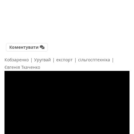
Коментувати
|
|
|
|
Кобзаренко
Уругвай
експорт
сільгосптехніка
Євгенія Ткаченко