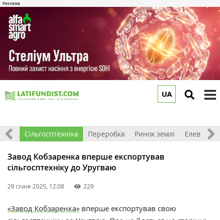
UA
to
m
рива
Сільгосптехніка
Переробка
Ринок землі
Елеватор
Завод Кобзаренка вперше експортував
сільгосптехніку до Уругваю
29 січня 2025, 12:08
229
«Завод Кобзаренка»
вперше експортував свою