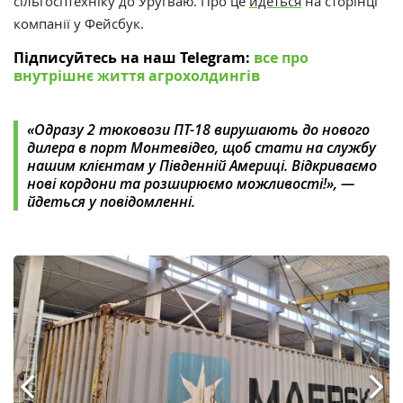
сільгосптехніку до Уругваю. Про це
йдеться
на сторінці
компанії у Фейсбук.
Підписуйтесь на наш Telegram:
все про
внутрішнє життя агрохолдингів
«Одразу 2 тюковози ПТ-18 вирушають до нового
дилера в порт Монтевідео, щоб стати на службу
нашим клієнтам у Південній Америці.
Відкриваємо
нові кордони та розширюємо можливості!», —
йдеться у повідомленні.