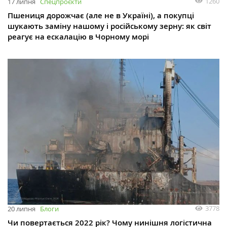
1260
17 липня
Спецпроєкти
Пшениця дорожчає (але не в Україні), а покупці
шукають заміну нашому і російському зерну: як світ
реагує на ескалацію в Чорному морі
3778
20 липня
Блоги
Чи повертається 2022 рік? Чому нинішня логістична