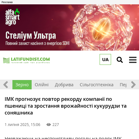
UA
to
m
Світ
Зерно
Олійні
Добрива
Сільгосптехніка
Перероб
ІМК прогнозує повтор рекорду компанії по
пшениці та зростання врожайності кукурудзи та
соняшника
1 липня 2025, 15:06
227
Незважаючи на несприятливу погоду на полях
ІМК