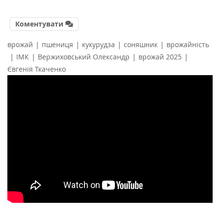
Коментувати
|
|
|
|
врожай
пшениця
кукурудза
соняшник
врожайність
|
|
|
|
ІМК
Вержиховський Олександр
врожай 2025
Євгенія Ткаченко