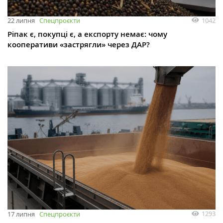
1042
22 липня
Спецпроєкти
Ріпак є, покупці є, а експорту немає: чому
кооперативи «застрягли» через ДАР?
1293
17 липня
Спецпроєкти