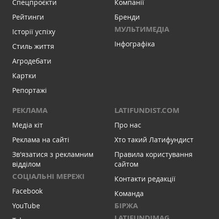
Спецпроєкти
Компанії
Рейтинги
Бренди
МУЛЬТИМЕДІА
Історії успіху
Інфографіка
Стиль життя
Агродебати
Картки
Репортажі
РЕКЛАМА
LATIFUNDIST.COM
Медіа кіт
Про нас
Реклама на сайті
Хто такий Латифундист
Зв'язатися з рекламним
Правила користування
відділом
сайтом
СОЦІАЛЬНІ МЕРЕЖІ
Контакти редакції
Facebook
Команда
БІРЖА
YouTube
LATIFUNDIMAG