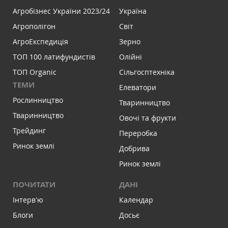
Агробізнес України 2023/24
Україна
Агрополігон
Світ
АгроЕкспедиція
Зерно
ТОП 100 латифундистів
Олійні
ТОП Organic
Сільгосптехніка
ТЕМИ
Елеватори
Рослинництво
Тваринництво
Тваринництво
Овочі та фрукти
Трейдинг
Переробка
Ринок землі
Добрива
Ринок землі
ПОЧИТАТИ
ДАНІ
Інтервʼю
Календар
Блоги
Досьє