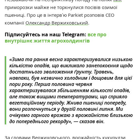
приморозки майже не торкнулися посівів озимої
пшениці. Про це в інтервʼю Parkiet розповів
СЕО
компанії
Олександр Вержиховський
.
Підписуйтесь на наш Telegram:
все про
внутрішнє життя агрохолдингів
«Зима та рання весна характеризувалися низькою
кількістю опадів, що викликало занепокоєння щодо
достатнього зволоження ґрунту. Травень,
навпаки, був незвично холодним і дощовим для цієї
пори року. Перша половина червня
характеризувалася збільшенням кількості опадів,
але також вищими температурами, що сприяло
вегетаційному періоду. Жнива пшениці попереду,
вони розпочнуться у другій половині липня. Ми
очікуємо гарного врожаю з врожайністю близькою
до попереднього рекорду», — сказав він.
За словами Вержиховського,
врожайність кукурудзи