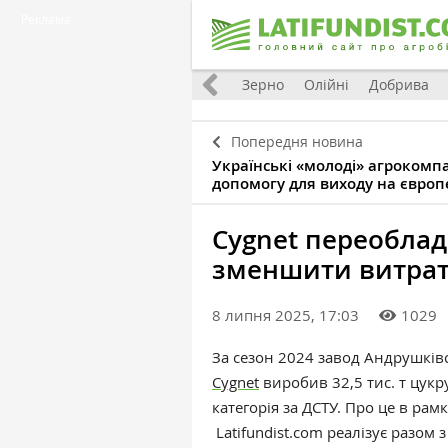
Реклама
Україна
Євроінтеграція
Світ
Зерно
Олійні
Добрива
Попередня новина
Українські «молоді» агрокомп
допомогу для виходу на євро
Cygnet переоблад
зменшити витрат
8 липня 2025, 17:03
1029
За сезон 2024 завод
Андрушківс
Cygnet
виробив 32,5 тис. т цук
категорія за ДСТУ. Про це в рамк
Latifundist.com реалізує разом 