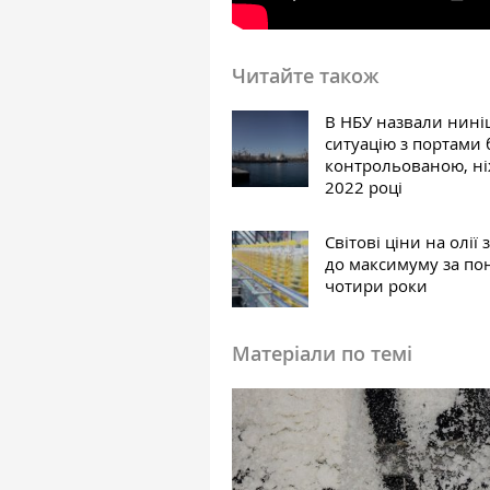
Читайте також
В НБУ назвали нин
ситуацію з портами
контрольованою, ні
2022 році
Світові ціни на олії
до максимуму за по
чотири роки
Матеріали по темі