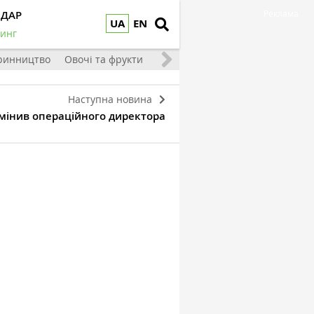
НДАР
Реклама
UA
EN
инг
ринництво
Овочі та фрукти
Наступна новина
змінив операційного директора