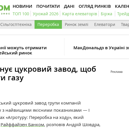
НОВИНИ
ПОЧИТАТИ
ДАНІ
ОГЛЯД РИНКІВ
КАЛЕ
ТОП 100
Урожай 2026
Карта елеваторів
Біржа
Трейд
Сільгосптехніка
Переробка
Ринок землі
Елеватори
Тва
анії можуть отримати
МакДональдз в Україні 
пейський ринок
нує цукровий завод, щоб
Реклама
и газу
ький цукровий завод групи компаній
ру з найвищими якісними показниками — І
ах «
Агротуру: Переробка на ходу», який
з
Райффайзен Банком
, розповів Андрій Шовдра,