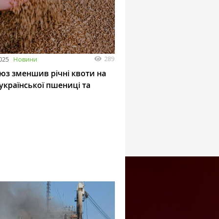
289
025
Новини
юз зменшив річні квоти на
української пшениці та