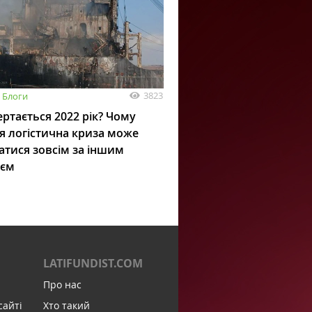
3823
Блоги
ртається 2022 рік? Чому
я логістична криза може
атися зовсім за іншим
ієм
LATIFUNDIST.COM
Про нас
сайті
Хто такий