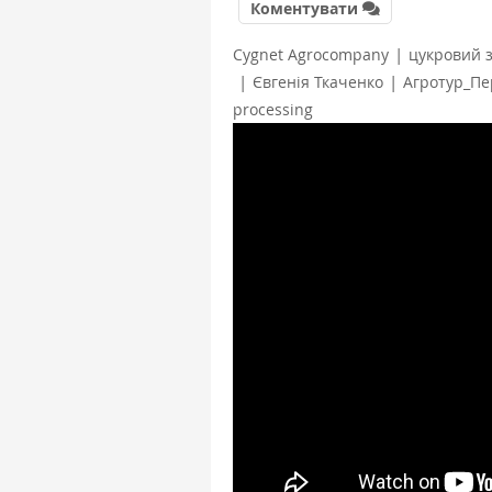
Коментувати
|
Cygnet Agrocompany
цукровий 
|
|
Євгенія Ткаченко
Агротур_Пе
processing