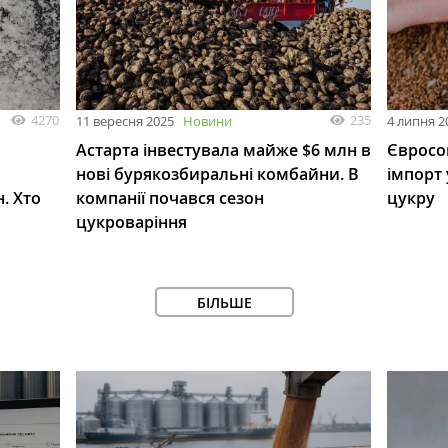
4270
235
11 вересня 2025
Новини
4 липня 2
Астарта інвестувала майже $6 млн в
Євросо
нові бурякозбиральні комбайни. В
імпорт 
. Хто
компанії почався сезон
цукру
цукроваріння
БІЛЬШЕ