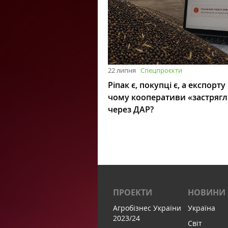
22 липня
Спецпроєкти
Ріпак є, покупці є, а експорту
чому кооперативи «застряг
через ДАР?
ПРОЕКТИ
НОВИНИ
Агробізнес України
Україна
2023/24
Світ