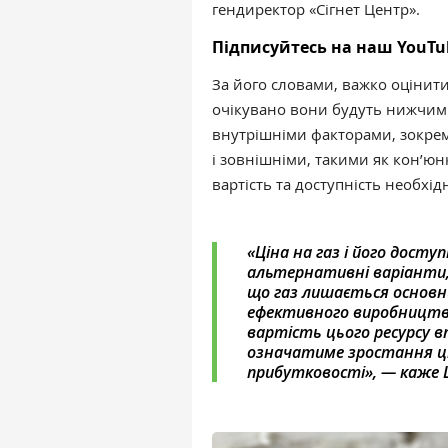
гендиректор «Сігнет Центр».
Підписуйтесь на наш YouTu
За його словами, важко оцінити
очікувано вони будуть нижчим
внутрішніми факторами, зокрем
і зовнішніми, такими як кон’юн
вартість та доступність необхі
«Ціна на газ і його досту
альтернативні варіанти, 
що газ лишається основн
ефективного виробництва.
вартість цього ресурсу в
означатиме зростання ці
прибутковості», — каже 