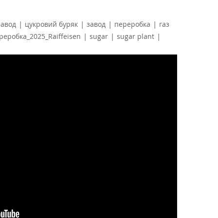
|
|
|
|
завод
цукровий буряк
завод
переробка
газ
|
|
|
реробка_2025_Raiffeisen
sugar
sugar plant