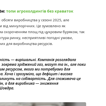
be:
топи агрохолдингів без краваток
 обсяги виробництва у сезоні 2025, але
и від минулорічних. Це зумовлено як
а скороченням площ під цукровим буряком, так
ктура ринку, несприятливі погодні умови,
дних для виробництва ресурсів.
пність — вирішальні. Компанія розглядала
зокрема зріджений газ, мазут та ін., але поки
им ресурсом, якого ми потребуємо для
 Хоча і зрозуміло, що дефіцит і висока
плинуть на собівартість. Для споживача це
н, а для виробника — зниження
Шовдра.