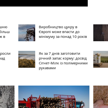
ішню
Виробництво цукру в
 більш
Європі може впасти до
ж в
мінімуму за понад 10 років
 зросли
Як за 7 днів заготовити
над
річний запас корму: досвід
Сігнет-Мілк із полімерними
рукавами