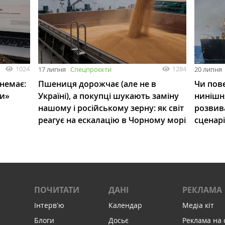
1024
1284
17 липня
Спецпроєкти
20 липня
 немає:
Пшениця дорожчає (але не в
Чи пове
ли»
Україні), а покупці шукають заміну
нинішн
нашому і російському зерну: як світ
розвив
реагує на ескалацію в Чорному морі
сценар
ПОЧИТАТИ
ДАНІ
РЕКЛАМА
Інтервʼю
Календар
Медіа кіт
Блоги
Досьє
Реклама на 