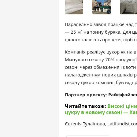
Паралельно завод працює над 
— 25 м³ на тонну буряка. Для 
вдосконалюють процеси, щоб п
Компанія реалізує цукор як на 
Минулого сезону 70% продукції 
сезоні через обмеження і квоти
налагодженням нових шляхів реа
сезону цукор компанії був відп
Партнер проєкту: Райффайзен
Читайте також:
Високі цін
цукру в новому сезоні — К
Євгенія Тулаїнова
,
Latifundist.c