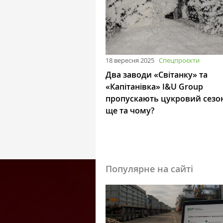
18 вересня 2025
Спецпроєкти
Два заводи «Світанку» та
«Капітанівка» I&U Group
пропускають цукровий сезон
ще та чому?
Популярне на сайті