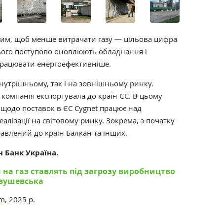
тим, щоб менше витрачати газу — цільова цифра
цього поступово оновлюють обладнання і
рацювати енергоефективніше.
внутрішньому, так і на зовнішньому ринку.
компанія експортувала до країн ЄС. В цьому
 щодо поставок в ЄС Cygnet працює над
лізації на світовому ринку. Зокрема, з початку
равлений до країн Балкан та інших.
 Банк Україна.
и на газ ставлять під загрозу виробництво
авушевська
om
, 2025 р.