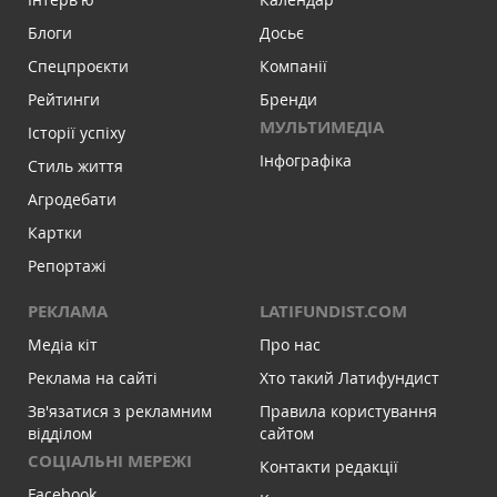
Блоги
Досьє
Спецпроєкти
Компанії
Рейтинги
Бренди
МУЛЬТИМЕДІА
Історії успіху
Інфографіка
Стиль життя
Агродебати
Картки
Репортажі
РЕКЛАМА
LATIFUNDIST.COM
Медіа кіт
Про нас
Реклама на сайті
Хто такий Латифундист
Зв'язатися з рекламним
Правила користування
відділом
сайтом
СОЦІАЛЬНІ МЕРЕЖІ
Контакти редакції
Facebook