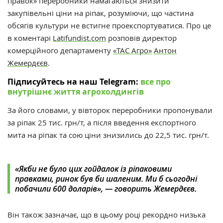
правок» п
ереробники намагаються знизити
закупівельні ціни на ріпак, розуміючи, що частина
обсягів культури не встигне проекспортуватися. Про це
в коментарі
Latifundist.com
розповів директор
комерційного департаменту
«ТАС Агро»
Антон
Жемердєєв
.
Підписуйтесь на наш Telegram:
все про
внутрішнє життя агрохолдингів
За його словами, у вівторок переробники пропонували
за ріпак 25 тис. грн/т, а після введення експортного
мита на ріпак та сою ціни знизились до 22,5 тис. грн/т.
«Якби не було цих гойдалок із ріпаковими
правками,
ринок був би шаленим.
Ми б сьогодні
побачили 600 доларів», — говорить Жемердєєв.
Він також зазначає, що в цьому році рекордно низька