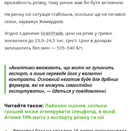
врожайність ріпаку, тому ринок мав би бути активним.
На ринку сої ситуація стабільна, оскільки ще не почався
сезон, зауважує Жемердєєв.
Згідно з даними
GrainTrade
, ціни на ріпак у гривні
знизилися
до 23,9–24,5 тис. грн/т. Ціни в доларах
залишились без змін
— 535–540 $/т.
«Аналітики вважають, що мито не зупинить
експорт, а лише переведе його у валютні
контракти. Основний негатив буде для дрібних
фермерів, які не можуть самостійно
експортувати», — йдеться у повідомленні.
Читайте також:
Лабазюк оцінив, скільки
грошей може згенерувати спецфонд, в який
йтиме 10% мито з експорту ріпаку та сої
Верховна Рада на засіданні 16 липня
проголосувала