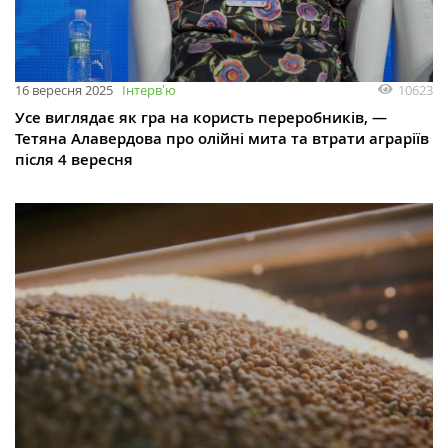
10623
16 вересня 2025
Інтервʼю
Усе виглядає як гра на користь переробників, —
Тетяна Алавердова про олійні мита та втрати аграріїв
після 4 вересня