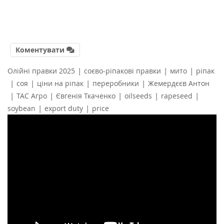
Коментувати
|
|
|
Олійні правки 2025
соєво-ріпакові правки
мито
ріпак
|
|
|
|
соя
ціни на ріпак
переробники
Жемердєєв Антон
|
|
|
|
|
ТАС Агро
Євгенія Ткаченко
oilseeds
rapeseed
|
|
soybean
export duty
price