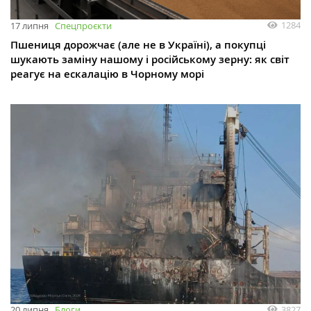
1284
17 липня
Спецпроєкти
Пшениця дорожчає (але не в Україні), а покупці
шукають заміну нашому і російському зерну: як світ
реагує на ескалацію в Чорному морі
3827
20 липня
Блоги