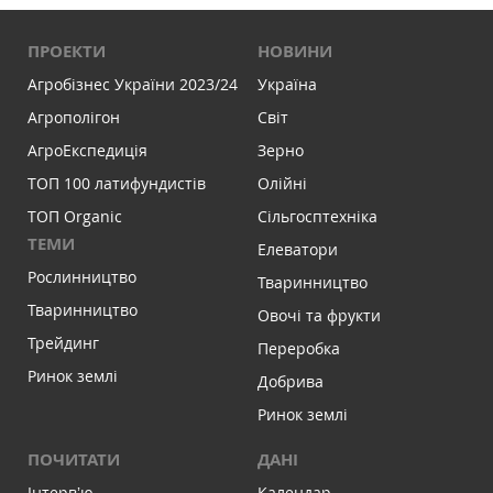
ПРОЕКТИ
НОВИНИ
Агробізнес України 2023/24
Україна
Агрополігон
Світ
АгроЕкспедиція
Зерно
ТОП 100 латифундистів
Олійні
ТОП Organic
Сільгосптехніка
ТЕМИ
Елеватори
Рослинництво
Тваринництво
Тваринництво
Овочі та фрукти
Трейдинг
Переробка
Ринок землі
Добрива
Ринок землі
ПОЧИТАТИ
ДАНІ
Інтервʼю
Календар