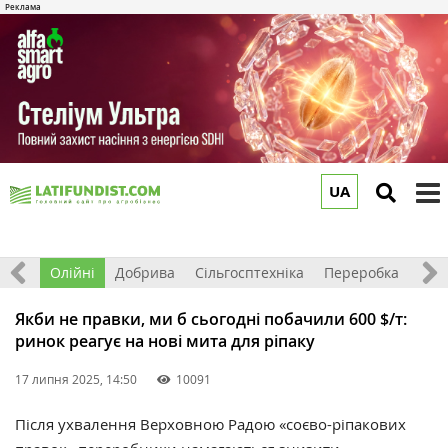
UA
to
m
ерно
Олійні
Добрива
Сільгосптехніка
Переробка
Рин
Якби не правки, ми б сьогодні побачили 600 $/т:
ринок реагує на нові мита для ріпаку
17 липня 2025, 14:50
10091
Після ухвалення Верховною Радою «соєво-ріпакових