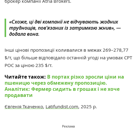
брокер компанії Atria Brokers.
«Схоже, ці дві компанії не відчувають жодних
труднощів, пов’язаних із затримкою жнив», —
додала вона.
Інші цінові пропозиції коливалися в межах 269–278,77
$/т, що більше відповідало останній угоді на умовах CPT
POC за ціною 235 $/т.
Читайте також:
В портах різко зросли ціни на
пшеницю через обмежену пропозицію.
Аналітик: Фермер сидить в грошах і не хоче
продавати
Євгенія Ткаченко
,
Latifundist.com
, 2025 р.
Реклама