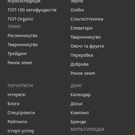
АгроЕкспедиція
Зерно
ТОП 100 латифундистів
Олійні
ТОП Organic
Сільгосптехніка
ТЕМИ
Елеватори
Рослинництво
Тваринництво
Тваринництво
Овочі та фрукти
Трейдинг
Переробка
Ринок землі
Добрива
Ринок землі
ПОЧИТАТИ
ДАНІ
Інтервʼю
Календар
Блоги
Досьє
Спецпроєкти
Компанії
Рейтинги
Бренди
МУЛЬТИМЕДІА
Історії успіху