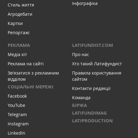
Інфографіка
Стиль життя
Агродебати
Картки
Репортажі
РЕКЛАМА
LATIFUNDIST.COM
Медіа кіт
Про нас
Реклама на сайті
Хто такий Латифундист
Зв'язатися з рекламним
Правила користування
відділом
сайтом
СОЦІАЛЬНІ МЕРЕЖІ
Контакти редакції
Facebook
Команда
БІРЖА
YouTube
LATIFUNDIMAG
Telegram
LATIPRODUCTION
Instagram
LinkedIn