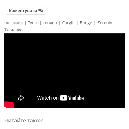
Коментувати
|
|
|
|
|
пшениця
Туніс
тендер
Cargill
Bunge
Євгенія
Ткаченко
Читайте також