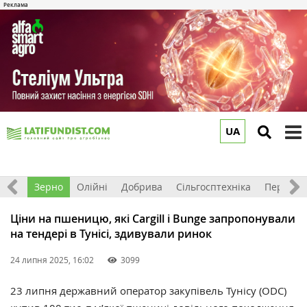
UA
to
m
Світ
Зерно
Олійні
Добрива
Сільгосптехніка
Перероб
Ціни на пшеницю, які Cargill і Bunge запропонували
на тендері в Тунісі, здивували ринок
24 липня 2025, 16:02
3099
23 липня державний оператор закупівель Тунісу (ODC)