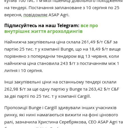
купив 100 тис. т м’якої пшениці довільного походження
на тендері. Постачання заплановане з 10 серпня по 25
вересня,
повідомляє
ASAP Agri.
Підписуйтесь на наш Telegram:
все про
внутрішнє життя агрохолдингів
Найнижча закупівельна ціна склала 261,49 $/т C&F за
партію 25 тис. т у компанії Bunge, що на 18,49 $/т вище
порівняно з попереднім тендером від 13 червня, коли
найнижча ціна становила 243 $/т з постачанням між 1
липня і 10 серпня.
Інші закупівельні ціни на останньому тендері склали
262,98 $/т за ще одну партію у Bunge та 263,42 $/т C&F
за дві партії по 25 тис. т у компанії Cargill.
Пропозиції Bunge і Cargill здивували інших учасників
ринку, які нині намагаються вижити на фоні цінового
ралі, зазначила Христина Серебрякова, CEO ASAP Agri та