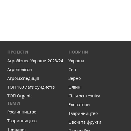
ПРОЕКТИ
НОВИНИ
Агробізнес України 2023/24
Україна
Агрополігон
Світ
АгроЕкспедиція
Зерно
ТОП 100 латифундистів
Олійні
ТОП Organic
Сільгосптехніка
ТЕМИ
Елеватори
Рослинництво
Тваринництво
Тваринництво
Овочі та фрукти
Трейдинг
Переробка