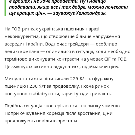
в грошах і не хоче продавати.
Ну і навіщо
продавати, якщо все і так добре, можна почекати
ще кращих цін
», — зауважує Халахандрик.
На FOB-ринках українська пшениця наразі
неконкурентна, що створює ще більше напруження
всередині країни. Водночас трейдери — особливо
великі компанії — опинилися в ситуації, коли необхідно
терміново виконувати контракти на умовах CIF та FOB.
Це змушує їх активно відкупатися, підіймаючи ціну.
Минулого тижня ціни сягали 225 $/т на фуражну
пшеницю і 230 $/т за продоволку. І хоча ринок
поступово стабілізується, гарячі угоди тривають.
Подібна ситуація спостерігається і на ринку ячменю.
Попри очікування корекції після зростання, ціни
продовжують повільно зростати.