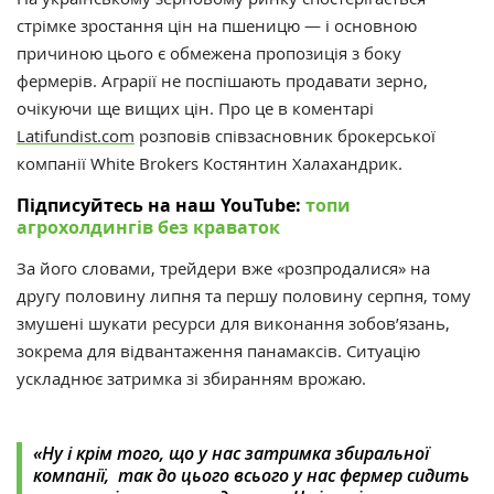
стрімке зростання цін на пшеницю — і основною
причиною цього є обмежена пропозиція з боку
фермерів. Аграрії не поспішають продавати зерно,
очікуючи ще вищих цін.
Про це в коментарі
Latifundist.com
розповів співзасновник брокерської
компанії White Brokers Костянтин Халахандрик.
Підписуйтесь на наш YouTube:
топи
агрохолдингів без краваток
За його словами, трейдери вже «розпродалися» на
другу половину липня та першу половину серпня, тому
змушені шукати ресурси для виконання зобов’язань,
зокрема для відвантаження панамаксів. Ситуацію
ускладнює затримка зі збиранням врожаю.
«
Ну і крім того, що у нас затримка збиральної
компанії,
так до цього всього у нас фермер сидить