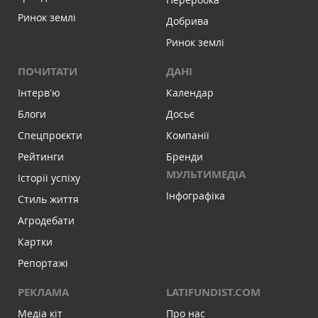
Ринок землі
Добрива
Ринок землі
ПОЧИТАТИ
ДАНІ
Інтервʼю
Календар
Блоги
Досьє
Спецпроєкти
Компанії
Рейтинги
Бренди
МУЛЬТИМЕДІА
Історії успіху
Інфографіка
Стиль життя
Агродебати
Картки
Репортажі
РЕКЛАМА
LATIFUNDIST.COM
Медіа кіт
Про нас