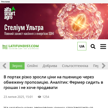
UA
to
m
Світ
Зерно
Олійні
Добрива
Сільгосптехніка
Перероб
В портах різко зросли ціни на пшеницю через
обмежену пропозицію. Аналітик: Фермер сидить в
грошах і не хоче продавати
23 липня 2025, 15:01
1254
На українському зерновому ринку спостерігається