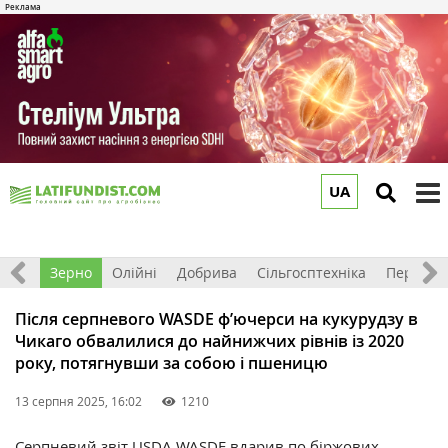
UA
to
m
Світ
Зерно
Олійні
Добрива
Сільгосптехніка
Перероб
Після серпневого WASDE ф’ючерси на кукурудзу в
Чикаго обвалилися до найнижчих рівнів із 2020
року, потягнувши за собою і пшеницю
13 серпня 2025, 16:02
1210
Серпневий звіт USDA WASDE вдарив по біржових