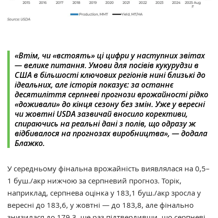
«Втім, чи «встоять» ці цифри у наступних звітах
— велике питання. Умови для посівів кукурудзи в
США в більшості ключових регіонів нині близькі до
ідеальних, але історія показує: за останнє
десятиліття серпневі прогнози врожайності рідко
«доживали» до кінця сезону без змін. Уже у вересні
чи жовтні USDA зазвичай вносило корективи,
спираючись на реальні дані з полів, що одразу ж
відбивалося на прогнозах виробництва», — додала
Блажко.
У середньому фінальна врожайність виявлялася на 0,5–
1 буш./акр нижчою за серпневий прогноз. Торік,
наприклад, серпнева оцінка у 183,1 буш./акр зросла у
вересні до 183,6, у жовтні — до 183,8, але фінально
знизилася до 179,3, ще раз підтвердивши, що серпневі