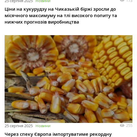
173
25 серпня 2025
Новини
Ціни на кукурудзу на Чиказькій біржі зросли до
місячного максимуму на тлі високого попиту та
нижчих прогнозів виробництва
255
25 серпня 2025
Новини
Через спеку Європа імпортуватиме рекордну