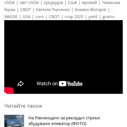
|
|
|
|
|
USDA
звіт USDA
кукурудза
США
врожай
Чикаська
|
|
|
|
біржа
СВОТ
Євгенія Ткаченко
Блажко Вікторія
|
|
|
|
|
|
WASDE
USA
corn
CBOT
crop 2025
yield
grains
Читайте також
На Рівненщині за рекордні строки
збудували елеватор (ФОТО)