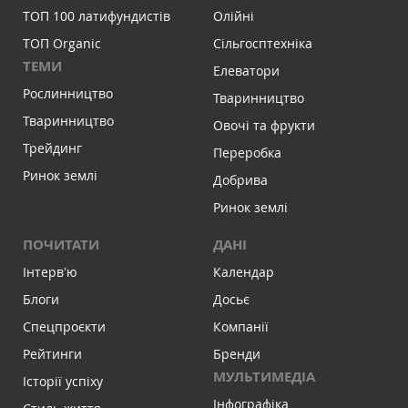
ТОП 100 латифундистів
Олійні
ТОП Organic
Сільгосптехніка
ТЕМИ
Елеватори
Рослинництво
Тваринництво
Тваринництво
Овочі та фрукти
Трейдинг
Переробка
Ринок землі
Добрива
Ринок землі
ПОЧИТАТИ
ДАНІ
Інтервʼю
Календар
Блоги
Досьє
Спецпроєкти
Компанії
Рейтинги
Бренди
МУЛЬТИМЕДІА
Історії успіху
Інфографіка