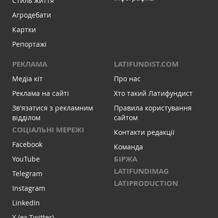
Стиль життя
Агродебати
Картки
Репортажі
РЕКЛАМА
LATIFUNDIST.COM
Медіа кіт
Про нас
Реклама на сайті
Хто такий Латифундист
Зв'язатися з рекламним
Правила користування
відділом
сайтом
СОЦІАЛЬНІ МЕРЕЖІ
Контакти редакції
Facebook
Команда
БІРЖА
YouTube
LATIFUNDIMAG
Telegram
LATIPRODUCTION
Instagram
LinkedIn
X (ex-Twitter)