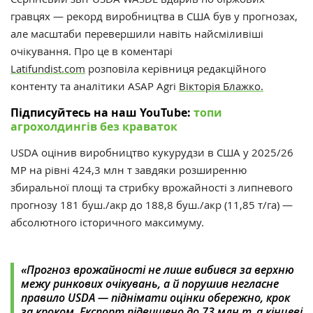
гравцях — рекорд виробництва в США був у прогнозах,
але масштаби перевершили навіть найсміливіші
очікування.
Про це в коментарі
Latifundist.com
розповіла керівниця редакційного
контенту та аналітики ASAP Agri
Вікторія Блажко.
Підписуйтесь на наш YouTube:
топи
агрохолдингів без краваток
USDA оцінив виробництво кукурудзи в США у 2025/26
МР на рівні 424,3 млн т завдяки розширенню
збиральної площі та стрибку врожайності з липневого
прогнозу 181 буш./акр до 188,8 буш./акр (11,85 т/га) —
абсолютного історичного максимуму.
«Прогноз врожайності не лише вибився за верхню
межу ринкових очікувань, а й порушив негласне
правило USDA — піднімати оцінки обережно, крок
за кроком. Експорт підвищено до 73 млн т, а кінцеві