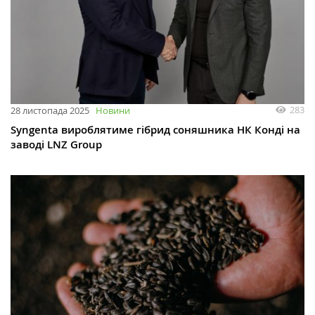
283
28 листопада 2025
Новини
Syngenta вироблятиме гібрид соняшника НК Конді на
заводі LNZ Group