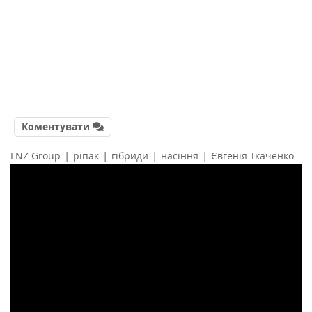
Коментувати
|
|
|
|
LNZ Group
ріпак
гібриди
насіння
Євгенія Ткаченко