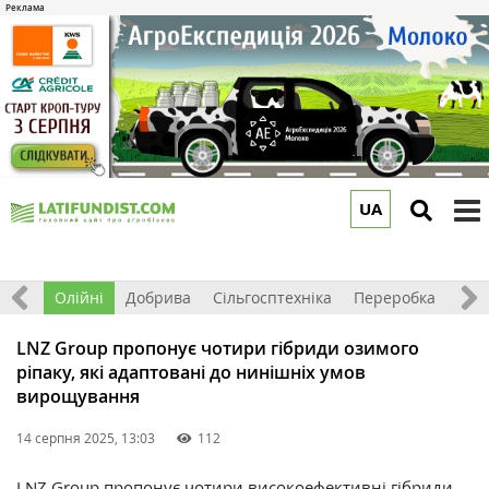
UA
to
m
ерно
Олійні
Добрива
Сільгосптехніка
Переробка
Рин
LNZ Group пропонує чотири гібриди озимого
ріпаку, які адаптовані до нинішніх умов
вирощування
14 серпня 2025, 13:03
112
LNZ Group
пропонує
чотири високоефективні гібриди