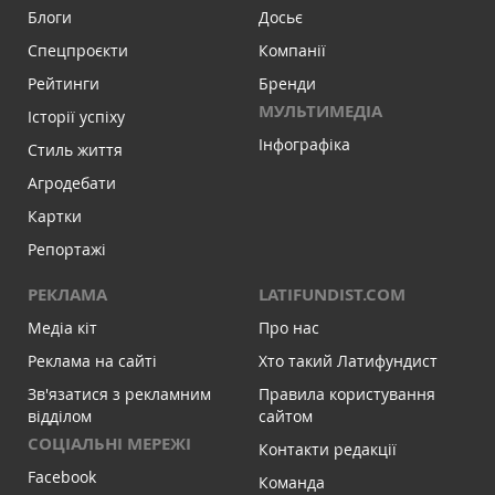
Блоги
Досьє
Спецпроєкти
Компанії
Рейтинги
Бренди
МУЛЬТИМЕДІА
Історії успіху
Інфографіка
Стиль життя
Агродебати
Картки
Репортажі
РЕКЛАМА
LATIFUNDIST.COM
Медіа кіт
Про нас
Реклама на сайті
Хто такий Латифундист
Зв'язатися з рекламним
Правила користування
відділом
сайтом
СОЦІАЛЬНІ МЕРЕЖІ
Контакти редакції
Facebook
Команда