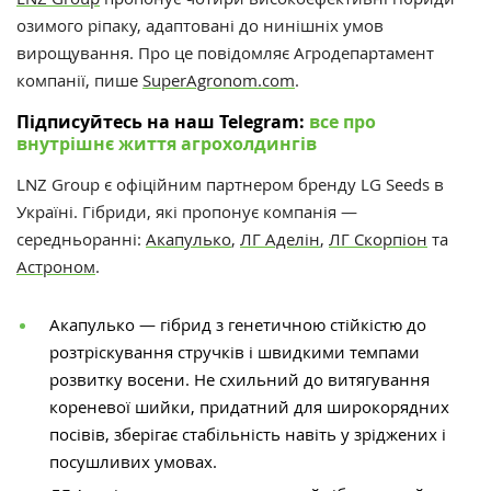
озимого ріпаку, адаптовані до нинішніх умов
вирощування.
Про це повідомляє Агродепартамент
компанії, пише
SuperAgronom.com
.
Підписуйтесь на наш Telegram:
все про
внутрішнє життя агрохолдингів
LNZ Group є офіційним партнером бренду LG Seeds в
Україні.
Гібриди, які пропонує компанія —
середньоранні:
Акапулько
,
ЛГ Аделін
,
ЛГ Скорпіон
та
Астроном
.
Акапулько — гібрид з генетичною стійкістю до
розтріскування стручків і швидкими темпами
розвитку восени. Не схильний до витягування
кореневої шийки, придатний для широкорядних
посівів, зберігає стабільність навіть у зріджених і
посушливих умовах.