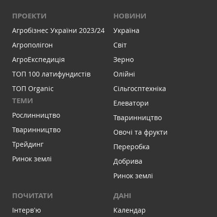
ПРОЕКТИ
НОВИНИ
Агробізнес України 2023/24
Україна
Агрополігон
Світ
АгроЕкспедиція
Зерно
ТОП 100 латифундистів
Олійні
ТОП Organic
Сільгосптехніка
ТЕМИ
Елеватори
Рослинництво
Тваринництво
Тваринництво
Овочі та фрукти
Трейдинг
Переробка
Ринок землі
Добрива
Ринок землі
ПОЧИТАТИ
ДАНІ
Інтервʼю
Календар