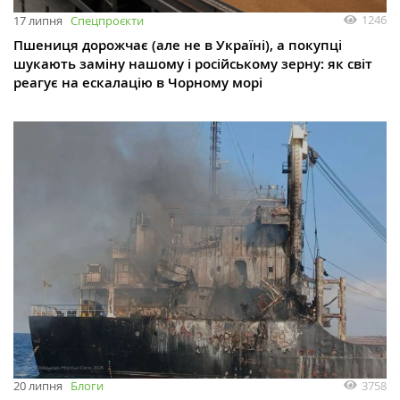
1246
17 липня
Спецпроєкти
Пшениця дорожчає (але не в Україні), а покупці
шукають заміну нашому і російському зерну: як світ
реагує на ескалацію в Чорному морі
3758
20 липня
Блоги