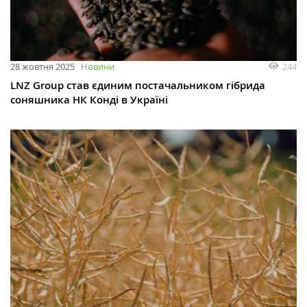
244
28 жовтня 2025
Новини
LNZ Group став єдиним постачальником гібрида
соняшника НК Конді в Україні