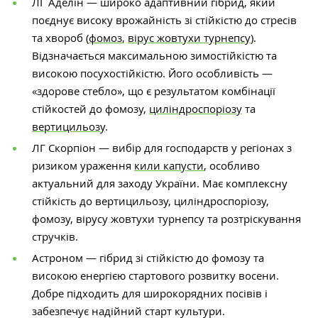
ЛГ Аделін — широко адаптивний гібрид, який
поєднує високу врожайність зі стійкістю до стресів
та хвороб (
фомоз
,
вірус жовтухи турнепсу
).
Відзначається максимальною зимостійкістю та
високою посухостійкістю. Його особливість —
«здорове стебло», що є результатом комбінації
стійкостей до фомозу,
циліндроспоріозу
та
вертицильозу
.
ЛГ Скорпіон — вибір для господарств у регіонах з
ризиком ураження
кили капусти
, особливо
актуальний для заходу України. Має комплексну
стійкість до вертицильозу, циліндроспоріозу,
фомозу, вірусу жовтухи турнепсу та розтріскування
стручків.
Астроном — гібрид зі стійкістю до фомозу та
високою енергією стартового розвитку восени.
Добре підходить для широкорядних посівів і
забезпечує надійний старт культури.